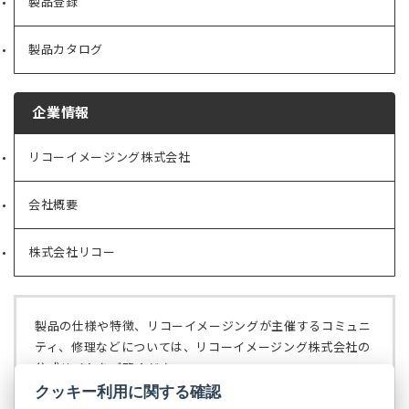
製品登録
製品カタログ
企業情報
リコーイメージング株式会社
（新
し
い
会社概要
（新
タ
し
ブ
い
で
株式会社リコー
（新
タ
開
し
ブ
く）
い
で
タ
開
ブ
く）
製品の仕様や特徴、リコーイメージングが主催するコミュニ
で
ティ、修理などについては、リコーイメージング株式会社の
開
公式サイトをご覧ください。
く）
クッキー利用に関する確認
リコーイメージング株式会社の公式サイト
（新