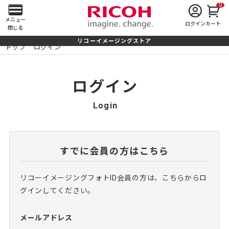
0
メ
メニュー
ログイン
カート
閉じる
イ
リコーイメージングストア
トップ
ログイン
ン
メ
ログイン
ニ
Login
ュ
ー
すでに会員の方はこちら
を
リコーイメージングフォトID会員の方は、こちらからロ
開
グインしてください。
く
メールアドレス