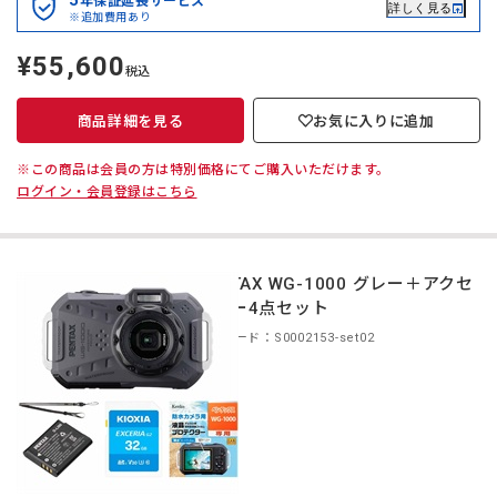
5
年保証延長サービス
詳しく見る
※追加費用あり
¥55,600
定
税込
価
商品詳細を見る
お気に入りに追加
※この商品は会員の方は特別価格にてご購入いただけます。
ログイン・会員登録はこちら
PENTAX WG-1000 グレー＋アクセ
サリー4点セット
商品コード：S0002153-set02