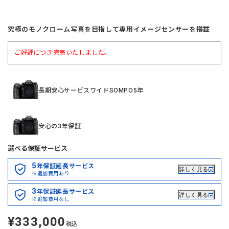
究極のモノクローム写真を目指して専用イメージセンサーを搭載
ご好評につき完売いたしました。
長期安心サービスワイドSOMPO5年
安心の3年保証
選べる保証サービス
5
年保証延長サービス
詳しく見る
※追加費用あり
3
年保証延長サービス
詳しく見る
※追加費用なし
¥333,000
定
税込
価