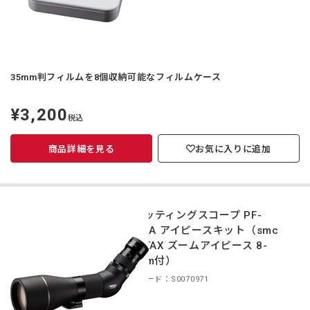
35mm判フィルムを8個収納可能なフィルムケース
¥3,200
定
税込
価
商品詳細を見る
お気に入りに追加
スポッティングスコープ PF-
85EDA アイピースキット（smc
PENTAX ズームアイピース 8-
24mm付）
商品コード：S0070971