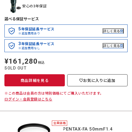
安心の3年保証
選べる保証サービス
5
年保証延長サービス
詳しく見る
※追加費用あり
3
年保証延長サービス
詳しく見る
※追加費用なし
¥161,280
定
税込
価
SOLD OUT
商品詳細を見る
お気に入りに追加
※この商品は会員の方は特別価格にてご購入いただけます。
ログイン・会員登録はこちら
会員価格
smc PENTAX-FA 50mmF1.4