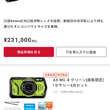
口径85mmの大口径対物レンズを採用。新設計の光学系により持ち
運びやすいコンパクトサイズを実現。
¥231,000
定
税込
価
商品詳細を見る
お気に入りに追加
会員価格
限定商品
PENTAX WG-8 グリーン[直販限定]
＋アクセサリー4点セット
商品コード：S0001500-set02