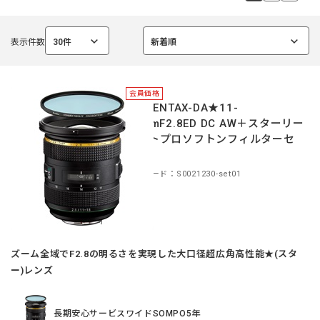
表示件数
30件
新着順
選
選
択
択
中
中
会員価格
HD PENTAX-DA★11-
18mmF2.8ED DC AW＋スターリー
ナイトプロソフトンフィルターセ
ット
商品コード：S0021230-set01
ズーム全域でF2.8の明るさを実現した大口径超広角高性能★(スタ
ー)レンズ
長期安心サービスワイドSOMPO5年