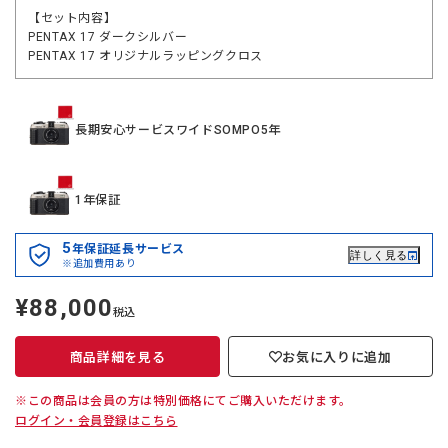
【セット内容】
PENTAX 17 ダークシルバー
PENTAX 17 オリジナルラッピングクロス
長期安心サービスワイドSOMPO5年
1年保証
5
年保証延長サービス
詳しく見る
※追加費用あり
¥88,000
定
税込
価
商品詳細を見る
お気に入りに追加
※この商品は会員の方は特別価格にてご購入いただけます。
ログイン・会員登録はこちら