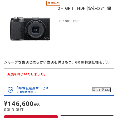
抽選販売
＊RICOH GR III HDF [安心の3年保
証]
商品コード：S0001270
シャープな表現と柔らかい表現を併せもつ、GR III特別仕様モデル
販売を終了いたしました。
3
年保証延長サービス
詳しく見る
※追加費用なし
¥146,600
定
税込
価
SOLD OUT