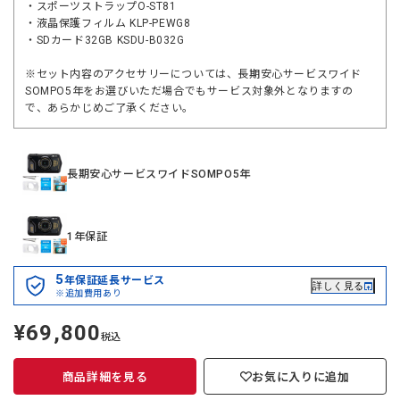
・スポーツストラップO-ST81
・液晶保護フィルム KLP-PEWG8
・SDカード32GB KSDU-B032G
※セット内容のアクセサリーについては、長期安心サービスワイド
SOMPO5年をお選びいただ場合でもサービス対象外となりますの
で、あらかじめご了承ください。
長期安心サービスワイドSOMPO5年
1年保証
5
年保証延長サービス
詳しく見る
※追加費用あり
¥69,800
定
税込
価
商品詳細を見る
お気に入りに追加