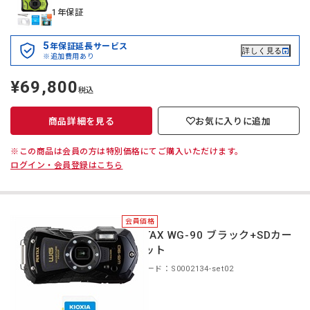
1年保証
5
年保証延長サービス
詳しく見る
※追加費用あり
¥69,800
定
税込
価
商品詳細を見る
お気に入りに追加
※この商品は会員の方は特別価格にてご購入いただけます。
ログイン・会員登録はこちら
会員価格
PENTAX WG-90 ブラック+SDカー
ドセット
商品コード：S0002134-set02