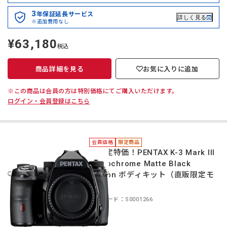
3
年保証延長サービス
詳しく見る
※追加費用なし
¥63,180
定
税込
価
商品詳細を見る
お気に入りに追加
※この商品は会員の方は特別価格にてご購入いただけます。
ログイン・会員登録はこちら
会員価格
限定商品
＊限定特価！PENTAX K-3 Mark III
Monochrome Matte Black
Edition ボディキット（直販限定モ
デル）
商品コード：S0001266