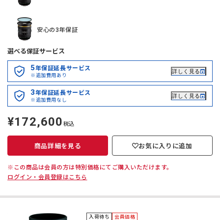
安心の3年保証
選べる保証サービス
5
年保証延長サービス
詳しく見る
※追加費用あり
3
年保証延長サービス
詳しく見る
※追加費用なし
¥172,600
定
税込
価
商品詳細を見る
お気に入りに追加
※この商品は会員の方は特別価格にてご購入いただけます。
ログイン・会員登録はこちら
入荷待ち
会員価格