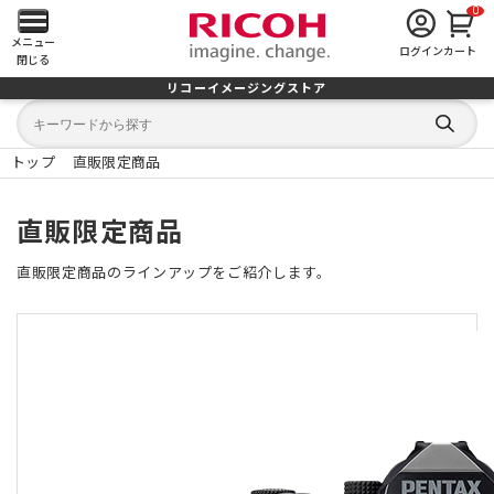
0
メ
メニュー
ログイン
カート
閉じる
イ
リコーイメージングストア
キ
キ
ン
ー
ー
検
ワ
ワ
索
メ
ー
ー
トップ
直販限定商品
す
ド
ド
る
検
か
ニ
索
ら
直販限定商品
探
す
ュ
直販限定商品のラインアップをご紹介します。
ー
を
開
く