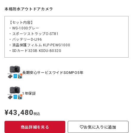
本格防水アウトドアカメラ
【セット内容】
・WG-1000グレー
・スポーツストラップO-ST81
・バッテリーD-LI96
・液晶保護フィルム KLP-PEWG1000
・SDカード32GB KSDU-B032G
長期安心サービスワイドSOMPO5年
1年保証
¥43,480
定
税込
価
商品詳細を見る
お気に入りに追加