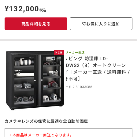
¥132,000
定
税込
価
商品詳細を見る
お気に入りに追加
NEW
メーカー直送
東洋リビング 防湿庫 LD-
240CDWS2（B）オートクリーン
ドライ［メーカー直送 / 送料無料 /
代引き不可］
商品コード：S1033088
カメラやレンズの保管に最適な全自動防湿庫
・本商品はメーカー直送となります。