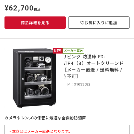
¥62,700
定
税込
価
商品詳細を見る
お気に入りに追加
NEW
メーカー直送
東洋リビング 防湿庫 ED-
80CATP4（B）オートクリーンド
ライ［メーカー直送 / 送料無料 /
代引き不可］
商品コード：S1033082
カメラやレンズの保管に最適な全自動防湿庫
・本商品はメーカー直送となります。