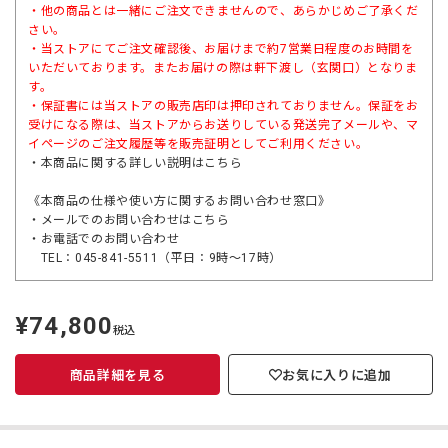
・他の商品とは一緒にご注文できませんので、あらかじめご了承くだ
さい。
・当ストアにてご注文確認後、お届けまで約7営業日程度のお時間を
いただいております。またお届けの際は軒下渡し（玄関口）となりま
す。
・保証書には当ストアの販売店印は押印されておりません。保証をお
受けになる際は、当ストアからお送りしている発送完了メールや、マ
イページのご注文履歴等を販売証明としてご利用ください。
・本商品に関する詳しい説明は
こちら
《本商品の仕様や使い方に関するお問い合わせ窓口》
・メールでのお問い合わせは
こちら
・お電話でのお問い合わせ
TEL：045-841-5511（平日：9時～17時）
¥74,800
定
税込
価
商品詳細を見る
お気に入りに追加