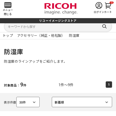
0
メ
メニュー
ログイン
カート
閉じる
イ
リコーイメージングストア
キ
キ
ン
ー
ー
検
ワ
ワ
索
ー
ー
トップ
アクセサリー（純正・他社製）
防湿庫
す
メ
ド
ド
る
検
か
索
ら
ニ
防湿庫
探
す
ュ
防湿庫のラインアップをご紹介します。
ー
を
9
1件～9件
1
対象商品：
件
開
く
表示件数
30件
新着順
選
選
択
択
中
中