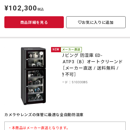
¥102,300
定
税込
価
商品詳細を見る
お気に入りに追加
NEW
メーカー直送
東洋リビング 防湿庫 ED-
165CATP3（B）オートクリーンド
ライ［メーカー直送 / 送料無料 /
代引き不可］
商品コード：S1033085
カメラやレンズの保管に最適な全自動防湿庫
・本商品はメーカー直送となります。