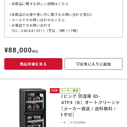
・本商品に関する詳しい説明は
こちら
《本商品の仕様や使い方に関するお問い合わせ窓口》
・メールでのお問い合わせは
こちら
・お電話でのお問い合わせ
TEL：045-841-5511（平日：9時～17時）
¥88,000
定
税込
価
商品詳細を見る
お気に入りに追加
NEW
メーカー直送
東洋リビング 防湿庫 ED-
140CATP4（B）オートクリーンド
ライ［メーカー直送 / 送料無料 /
代引き不可］
商品コード：S1033084