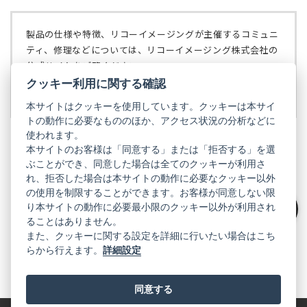
い
で
タ
開
ブ
く）
製品の仕様や特徴、リコーイメージングが主催するコミュニ
で
ティ、修理などについては、リコーイメージング株式会社の
開
公式サイトをご覧ください。
く）
クッキー利用に関する確認
リコーイメージング株式会社の公式サイト
（新
し
本サイトはクッキーを使用しています。クッキーは本サイ
い
トの動作に必要なもののほか、アクセス状況の分析などに
タ
使われます。
ブ
本サイトのお客様は「同意する」または「拒否する」を選
で
ぶことができ、同意した場合は全てのクッキーが利用さ
PENTAX
開
れ、拒否した場合は本サイトの動作に必要なクッキー以外
く）
PENTAX
PENTAX
PENTAX
PENTAX
PENTAX
の使用を制限することができます。お客様が同意しない限
の
の
の
の
の
り本サイトの動作に必要最小限のクッキー以外が利用され
公
公
公
公
公
絞り込み
式
式
式
式
式
ることはありません。
GR
LINE（新
X（新
Instagram（新
Facebook（新
YouTube（新
また、クッキーに関する設定を詳細に行いたい場合はこち
し
し
し
し
し
らから行えます。
詳細設定
い
い
い
い
い
GR
GR
GR
GR
GR
タ
の
タ
の
タ
の
タ
の
タ
の
ブ
公
ブ
公
ブ
公
ブ
公
ブ
公
で
式
で
式
で
式
で
式
で
式
同意する
開
LINE（新
開
X（新
開
Instagram（新
開
Facebook（新
開
YouTube（新
く）
し
く）
し
く）
し
く）
し
く）
し