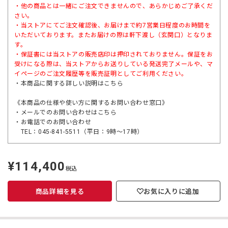
・他の商品とは一緒にご注文できませんので、あらかじめご了承くだ
さい。
・当ストアにてご注文確認後、お届けまで約7営業日程度のお時間を
いただいております。またお届けの際は軒下渡し（玄関口）となりま
す。
・保証書には当ストアの販売店印は押印されておりません。保証をお
受けになる際は、当ストアからお送りしている発送完了メールや、マ
イページのご注文履歴等を販売証明としてご利用ください。
・本商品に関する詳しい説明は
こちら
《本商品の仕様や使い方に関するお問い合わせ窓口》
・メールでのお問い合わせは
こちら
・お電話でのお問い合わせ
TEL：045-841-5511（平日：9時～17時）
¥114,400
定
税込
価
商品詳細を見る
お気に入りに追加