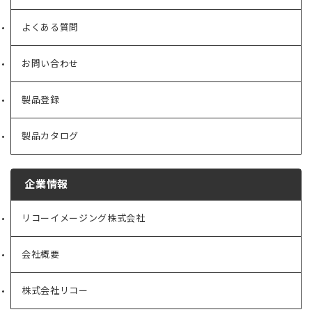
よくある質問
お問い合わせ
製品登録
製品カタログ
企業情報
リコーイメージング株式会社
（新
し
い
会社概要
（新
タ
し
ブ
い
で
株式会社リコー
（新
タ
開
し
ブ
く）