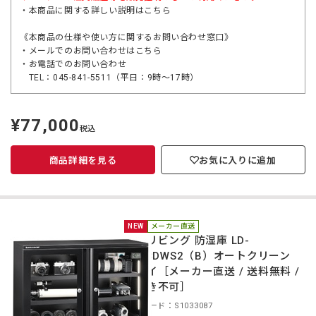
・本商品に関する詳しい説明は
こちら
《本商品の仕様や使い方に関するお問い合わせ窓口》
・メールでのお問い合わせは
こちら
・お電話でのお問い合わせ
TEL：045-841-5511（平日：9時～17時）
¥77,000
定
税込
価
商品詳細を見る
お気に入りに追加
NEW
メーカー直送
東洋リビング 防湿庫 LD-
160CDWS2（B）オートクリーン
ドライ［メーカー直送 / 送料無料 /
代引き不可］
商品コード：S1033087