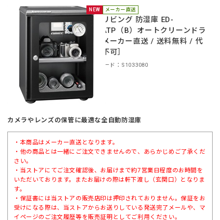
NEW
メーカー直送
東洋リビング 防湿庫 ED-
41CATP（B）オートクリーンドラ
イ［メーカー直送 / 送料無料 / 代
引き不可］
商品コード：S1033080
カメラやレンズの保管に最適な全自動防湿庫
・本商品はメーカー直送となります。
・他の商品とは一緒にご注文できませんので、あらかじめご了承くだ
さい。
・当ストアにてご注文確認後、お届けまで約7営業日程度のお時間を
いただいております。またお届けの際は軒下渡し（玄関口）となりま
す。
・保証書には当ストアの販売店印は押印されておりません。保証をお
受けになる際は、当ストアからお送りしている発送完了メールや、マ
イページのご注文履歴等を販売証明としてご利用ください。