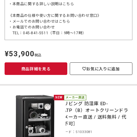
・本商品に関する詳しい説明は
こちら
《本商品の仕様や使い方に関するお問い合わせ窓口》
・メールでのお問い合わせは
こちら
・お電話でのお問い合わせ
TEL：045-841-5511（平日：9時～17時）
¥53,900
定
税込
価
商品詳細を見る
お気に入りに追加
NEW
メーカー直送
東洋リビング 防湿庫 ED-
55CATP（B）オートクリーンドラ
イ［メーカー直送 / 送料無料 / 代
引き不可］
商品コード：S1033081