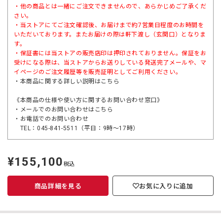
・他の商品とは一緒にご注文できませんので、あらかじめご了承くだ
さい。
・当ストアにてご注文確認後、お届けまで約7営業日程度のお時間を
いただいております。またお届けの際は軒下渡し（玄関口）となりま
す。
・保証書には当ストアの販売店印は押印されておりません。保証をお
受けになる際は、当ストアからお送りしている発送完了メールや、マ
イページのご注文履歴等を販売証明としてご利用ください。
・本商品に関する詳しい説明は
こちら
《本商品の仕様や使い方に関するお問い合わせ窓口》
・メールでのお問い合わせは
こちら
・お電話でのお問い合わせ
TEL：045-841-5511（平日：9時～17時）
¥155,100
定
税込
価
商品詳細を見る
お気に入りに追加