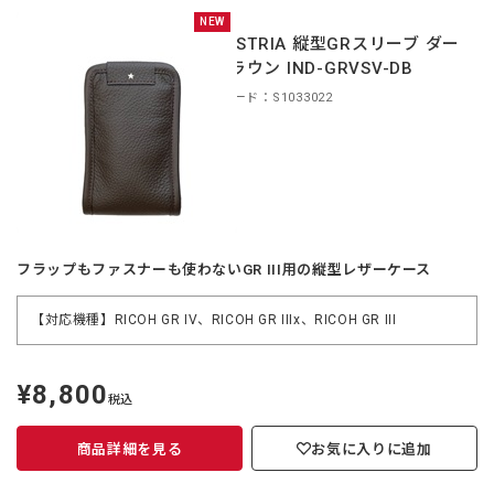
NEW
INDUSTRIA 縦型GRスリーブ ダー
クブラウン IND-GRVSV-DB
商品コード：S1033022
フラップもファスナーも使わないGR III用の縦型レザーケース
【対応機種】RICOH GR IV、RICOH GR IIIx、RICOH GR III
¥8,800
定
税込
価
商品詳細を見る
お気に入りに追加