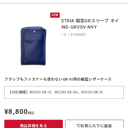
NEW
INDUSTRIA 縦型GRスリーブ ネイ
ビー IND-GRVSV-NVY
商品コード：S1033021
フラップもファスナーも使わないGR III用の縦型レザーケース
【対応機種】RICOH GR IV、RICOH GR IIIx、RICOH GR III
¥8,800
定
税込
価
商品詳細を見る
お気に入りに追加