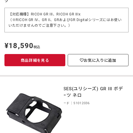
ツ
【対応機種】RICOH GR III、RICOH GR IIIx
（※RICOH GR IV、GR II、GRおよびGR Digitalシリーズにはお使い
いただけませんのでご注意下さい。）
¥18,590
定
税込
価
商品詳細を見る
お気に入りに追加
ULYSSES(ユリシーズ) GR III ボデ
ィスーツ ネロ
商品コード：S1012036