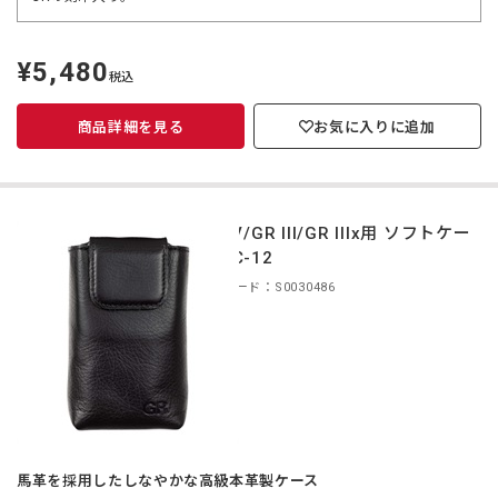
¥5,480
定
税込
価
商品詳細を見る
お気に入りに追加
GR IV/GR III/GR IIIx用 ソフトケー
ス GC-12
商品コード：S0030486
馬革を採用したしなやかな高級本革製ケース