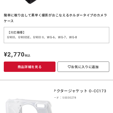
簡単に取り出して素早く撮影がおこなえるホルダータイプのカメラ
ケース
【対応機種】
G900、G900SE、G900 II、WG-6、WG-7、WG-8
¥2,770
定
税込
価
商品詳細を見る
お気に入りに追加
プロテクタージャケット O-CC173
商品コード：S0030278