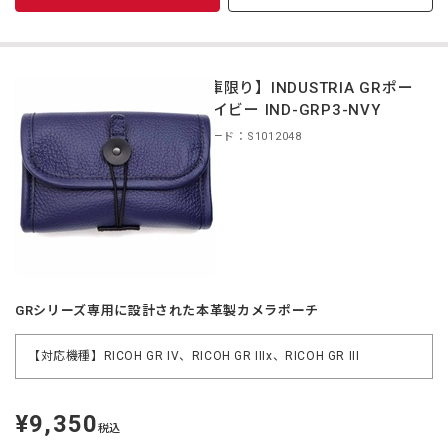
【在庫限り】INDUSTRIA GRポー
チ ネイビー IND-GRP3-NVY
商品コード：S1012048
GRシリーズ専用に設計された本革製カメラポーチ
【対応機種】RICOH GR IV、RICOH GR IIIx、RICOH GR III
¥9,350
定
税込
価