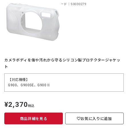
商品コード：S0030279
カメラボディを傷や汚れから守るシリコン製プロテクタージャケッ
ト
【対応機種】
G900、G900SE、G900 II
¥2,370
定
税込
価
商品詳細を見る
お気に入りに追加