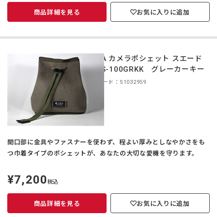
商品詳細を見る
お気に入りに追加
CURA カメラポシェット スエード
CCPS-100GRKK グレーカーキー
商品コード：S1032959
開口部に金具やファスナーを使わず、程よい厚みとしなやかさをも
つ巾着タイプのポシェットが、あなたの大切な愛機を守ります。
¥7,200
定
税込
価
商品詳細を見る
お気に入りに追加