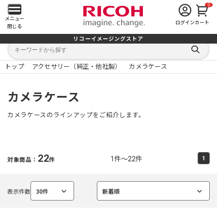
0
メ
メニュー
ログイン
カート
閉じる
イ
リコーイメージングストア
キ
キ
ン
ー
ー
検
ワ
ワ
索
ー
ー
トップ
アクセサリー（純正・他社製）
カメラケース
す
メ
ド
ド
る
検
か
索
ら
ニ
カメラケース
探
す
ュ
カメラケースのラインアップをご紹介します。
ー
を
22
1件～22件
1
対象商品：
件
開
く
表示件数
30件
新着順
選
選
択
択
中
中