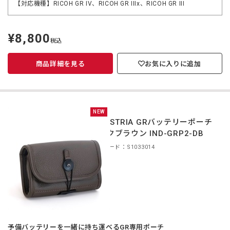
【対応機種】RICOH GR IV、RICOH GR IIIx、RICOH GR III
¥8,800
定
税込
価
商品詳細を見る
お気に入りに追加
NEW
INDUSTRIA GRバッテリーポーチ
ダークブラウン IND-GRP2-DB
商品コード：S1033014
予備バッテリーを一緒に持ち運べるGR専用ポーチ