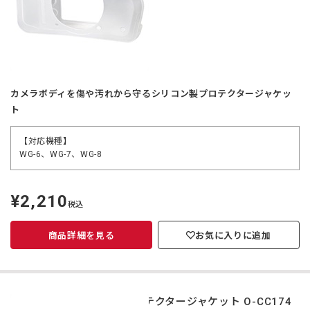
カメラボディを傷や汚れから守るシリコン製プロテクタージャケッ
ト
【対応機種】
WG-6、WG-7、WG-8
¥2,210
定
税込
価
商品詳細を見る
お気に入りに追加
プロテクタージャケット O-CC174