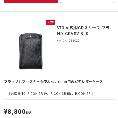
NEW
INDUSTRIA 縦型GRスリーブ ブラ
ック IND-GRVSV-BLK
商品コード：S1033020
フラップもファスナーも使わないGR III用の縦型レザーケース
【対応機種】RICOH GR IV、RICOH GR IIIx、RICOH GR III
¥8,800
定
税込
価