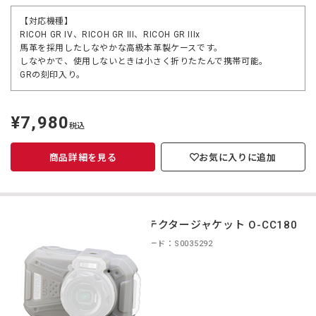
【対応機種】
RICOH GR IV、RICOH GR III、RICOH GR IIIx
馬革を採用したしなやかな高級本革製ケースです。
しなやかで、使用しないときは小さく折りたたんで携帯可能。
GRの刻印入り。
¥7,980
定
税込
価
商品詳細を見る
お気に入りに追加
プロテクタージャケット O-CC180
商品コード：S0035292