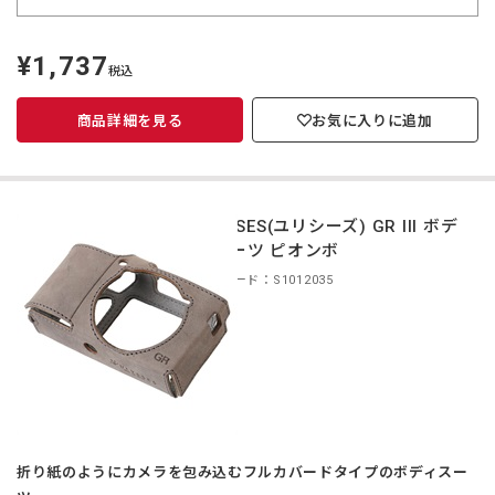
¥1,737
定
税込
価
商品詳細を見る
お気に入りに追加
ULYSSES(ユリシーズ) GR III ボデ
ィスーツ ピオンボ
商品コード：S1012035
折り紙のようにカメラを包み込むフルカバードタイプのボディスー