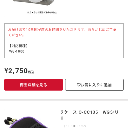
お届けまで10日間程度のお時間をいただきます。あらかじめご了承
ください。
【対応機種】
WG-1000
¥2,750
定
税込
価
商品詳細を見る
お気に入りに追加
カメラケース O-CC135 WGシリ
ーズ用
商品コード：S0038859