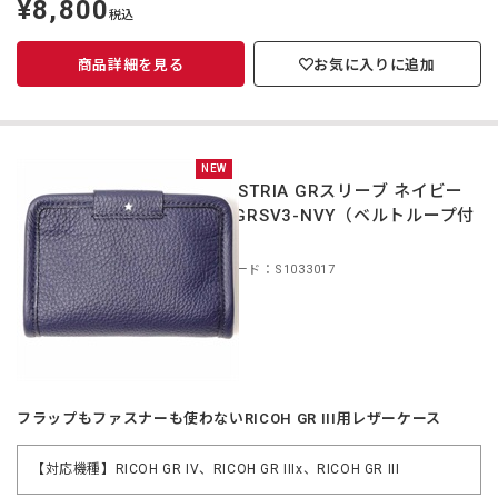
¥8,800
定
税込
価
商品詳細を見る
お気に入りに追加
NEW
INDUSTRIA GRスリーブ ネイビー
IND-GRSV3-NVY（ベルトループ付
き）
商品コード：S1033017
フラップもファスナーも使わないRICOH GR III用レザーケース
【対応機種】RICOH GR IV、RICOH GR IIIx、RICOH GR III