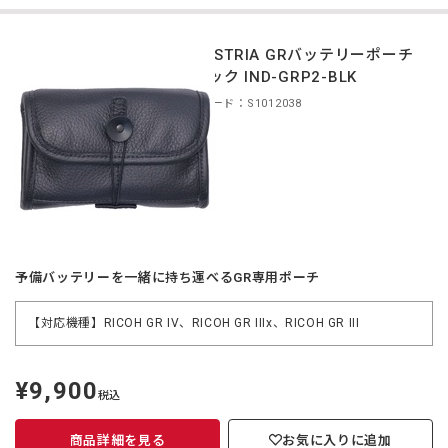
INDUSTRIA GRバッテリーポーチ
ブラック IND-GRP2-BLK
商品コード：S1012038
予備バッテリーを一緒に持ち運べるGR専用ポーチ
【対応機種】RICOH GR IV、RICOH GR IIIx、RICOH GR III
¥9,900
定
税込
価
商品詳細を見る
お気に入りに追加