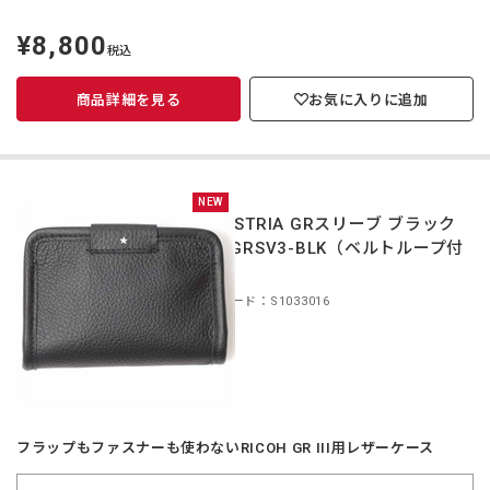
¥8,800
定
税込
価
商品詳細を見る
お気に入りに追加
NEW
INDUSTRIA GRスリーブ ブラック
IND-GRSV3-BLK（ベルトループ付
き）
商品コード：S1033016
フラップもファスナーも使わないRICOH GR III用レザーケース