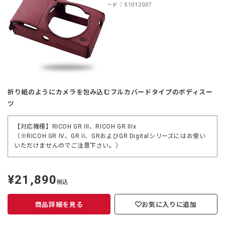
商品コード：S1012037
折り紙のようにカメラを包み込むフルカバードタイプのボディスー
ツ
【対応機種】RICOH GR III、RICOH GR IIIx
（※RICOH GR IV、GR II、GRおよびGR Digitalシリーズにはお使い
いただけませんのでご注意下さい。）
¥21,890
定
税込
価
商品詳細を見る
お気に入りに追加