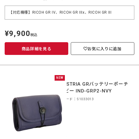
【対応機種】RICOH GR IV、RICOH GR IIIx、RICOH GR III
¥9,900
定
税込
価
商品詳細を見る
お気に入りに追加
NEW
INDUSTRIA GRバッテリーポーチ
ネイビー IND-GRP2-NVY
商品コード：S1033013