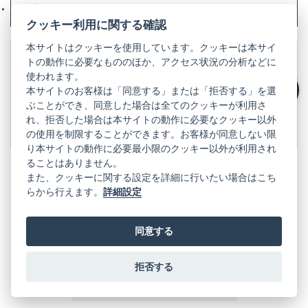
で
株式会社リコー
（新
タ
開
し
クッキー利用に関する確認
ブ
く）
い
で
本サイトはクッキーを使用しています。クッキーは本サイ
タ
開
トの動作に必要なもののほか、アクセス状況の分析などに
ブ
く）
製品の仕様や特徴、リコーイメージングが主催するコミュニ
で
使われます。
ティ、修理などについては、リコーイメージング株式会社の
開
本サイトのお客様は「同意する」または「拒否する」を選
公式サイトをご覧ください。
絞り込み
く）
ぶことができ、同意した場合は全てのクッキーが利用さ
れ、拒否した場合は本サイトの動作に必要なクッキー以外
リコーイメージング株式会社の公式サイト
（新
し
の使用を制限することができます。お客様が同意しない限
い
り本サイトの動作に必要最小限のクッキー以外が利用され
タ
ることはありません。
ブ
また、クッキーに関する設定を詳細に行いたい場合はこち
で
らから行えます。
詳細設定
PENTAX
開
く）
PENTAX
PENTAX
PENTAX
PENTAX
PENTAX
の
の
の
の
の
同意する
公
公
公
公
公
式
式
式
式
式
GR
LINE（新
X（新
Instagram（新
Facebook（新
YouTube（新
拒否する
し
し
し
し
し
い
い
い
い
い
GR
GR
GR
GR
GR
タ
の
タ
の
タ
の
タ
の
タ
の
ブ
公
ブ
公
ブ
公
ブ
公
ブ
公