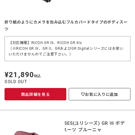
折り紙のようにカメラを包み込むフルカバードタイプのボディスー
ツ
【対応機種】RICOH GR III、RICOH GR IIIx
（※RICOH GR IV、GR II、GRおよびGR Digitalシリーズにはお使い
いただけませんのでご注意下さい。）
¥21,890
定
税込
価
SOLD OUT
商品詳細を見る
お気に入りに追加
ULYSSES(ユリシーズ) GR III ボデ
ィースーツ プルーニャ