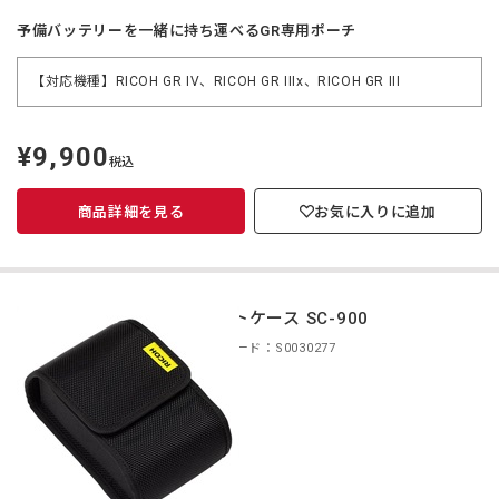
予備バッテリーを一緒に持ち運べるGR専用ポーチ
【対応機種】RICOH GR IV、RICOH GR IIIx、RICOH GR III
¥9,900
定
税込
価
商品詳細を見る
お気に入りに追加
ソフトケース SC-900
商品コード：S0030277