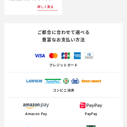
者の同意があったものとみなさせていただきます。
詳しく見る
◆第5条（IDおよびパスワードの管理）
会員は、IDおよびパスワードを自己の責任で管理する
ものとします。IDおよびパスワードの使用上の過誤や
ご都合に合わせて選べる
第三者の使用による損害について、当社は一切責任を
負わないものとします。
豊富なお支払い方法
◆第6条（禁止事項）
会員が本サイトおよびクラブハウスを利用する際に下
記の行為を禁止します。
クレジットカード
(1) 公序良俗に反する行為。
(2) 他の会員や第三者、当社の著作権を侵害する行
為。
(3) 他の会員や第三者、当社を誹謗、中傷する行為。
コンビニ決済
(4) 他の会員や第三者、当社に不利益を与える行為。
(5) 本サイトサービスの運営を妨害する行為。
(6) 法令に違反する、もしくは違反する恐れのある行
為。
Amazon Pay
PayPay
(7) その他、当社が不適切と判断する行為。