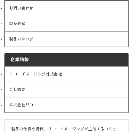
ものとします。
お問い合わせ
4. 退会した場合、退会と同時に会員としてのすべての
特典が失効するものとします。 ◆第9条（個人情報の
取扱い）
製品登録
当社は、会員からお預かりした個人情報を、本サイト
およびクラブハウスに掲示する 「
プライバシーポリ
製品カタログ
シー
」に従い、適切に取り扱うものとします。
◆第10条（運営の停止）
企業情報
当社は、次のいずれかに該当する場合、会員に事前の
通知なく、本サイトおよびクラブハウスの一部もしく
リコーイメージング株式会社
（新
は全ての運営を一時的に停止または中止する場合があ
し
ります。
い
(1) システムの定期保守・更新、停電、火災、天災な
会社概要
（新
タ
どにより本サイトおよびクラブハウスの運営が困難と
し
ブ
なった場合。
い
で
株式会社リコー
（新
タ
(2) インターネットを通じた不正なアクセスにより本
開
し
ブ
く）
サイトの運営が困難となった場合。
い
で
(3) その他、当社が本サイトおよびクラブハウスの運
タ
開
営が困難と判断した場合。
ブ
く）
製品の仕様や特徴、リコーイメージングが主催するコミュニ