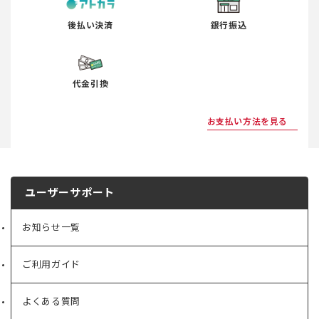
◆第7条（会員資格の抹消）
後払い決済
銀行振込
当社は、会員が次の行為を行ったと認めた場合、もし
くはその恐れがある場合には、会員の承諾なしに会員
資格を抹消することができるものとします。
(1) 本規約およびその他当社の定める規則等に違反し
代金引換
た場合。
(2) 会員専用サービスを商用目的で不正利用した場
お支払い方法を見る
合。
(3) その他、当社が会員として不適切と判断した場
合。
◆第8条（会員情報の変更及び退会）
ユーザーサポート
1. 会員は、ご住所、お名前、お電話番号、電子メール
アドレス等、登録内容に変更があった場合、速やかに
お知らせ一覧
変更手続きを行うものとします。
2. 会員が変更手続きを行わなかったことにより、会員
が不利益を被ったとしても当社は一切責任を負いませ
ご利用ガイド
ん。
3. 会員情報の変更および退会は、本サイト上またはク
よくある質問
ラブハウスにおいて変更および退会の手続きを行なう