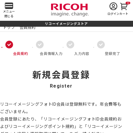
0
メ
メニュー
ログイン
カート
閉じる
イ
リコーイメージングストア
トップ
会員規約
ン
メ
会員規約
会員情報入力
入力内容
登録完了
ニ
ュ
新規会員登録
ー
Register
を
開
リコーイメージングフォトID会員は登録無料です。年会費等も
ございません。
く
会員登録にあたり、「リコーイメージングフォトID会員規約お
よびリコーイメージングポイント規約」と「リコーイメージン