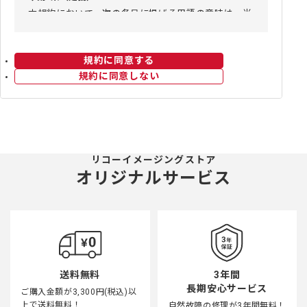
本規約において、次の各号に掲げる用語の意味は、当
該各号に定めるところによります。
(1) 当社：リコーイメージング株式会社をいいます。
(2) 本サイト：リコーイメージング株式会社が運営す
規約に同意する
るリコーイメージングウェブサイトをいいます。
規約に同意しない
(3) クラブハウス：リコーイメージング株式会社が運
営するPENTAXクラブハウスをいいます。
(4) 会員：リコーイメージングフォトIDに登録してい
ただいた全てのお客様の総称です。
(5) ID：登録していただいたお客様を識別するための
リコーイメージングストア
IDをいいます。
オリジナルサービス
(6) パスワード：IDを利用する際にIDとともに使用す
るパスワードをいいます。
(7) ストア：本サイト上のリコーイメージング株式会
社が運営するリコーイメージングストアをいいます。
◆第2条（本規約の範囲）
本規約は、本サイトおよびクラブハウスの利用に関す
3年間
送料無料
る、会員と当社との間の一切の関係に適用されるもの
長期安心サービス
ご購入金額が3,300円(税込)以
とします。
上で送料無料！
自然故障の修理が3年間無料！