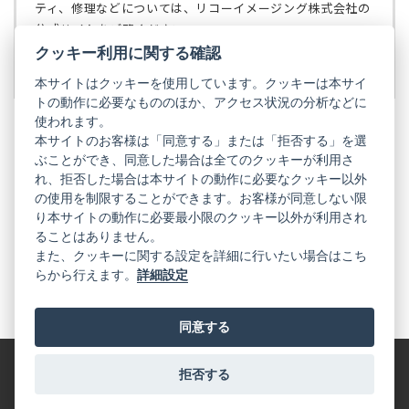
で
ティ、修理などについては、リコーイメージング株式会社の
開
◆第11条（免責）
公式サイトをご覧ください。
く）
当社は、当社が本規約に基づき講じた措置または運営
クッキー利用に関する確認
リコーイメージング株式会社の公式サイト
（新
等により発生した、会員の損害（第三者との間で生じ
し
本サイトはクッキーを使用しています。クッキーは本サイ
たトラブルに起因する損害等を含みます）および会員
い
トの動作に必要なもののほか、アクセス状況の分析などに
の利益を享受できなかったことにより発生した会員お
タ
使われます。
よび第三者の損害に対し、当社に故意または重過失が
ブ
本サイトのお客様は「同意する」または「拒否する」を選
ある場合を除き、一切の損害賠償義務を負わないもの
で
ぶことができ、同意した場合は全てのクッキーが利用さ
PENTAX
とします。
開
れ、拒否した場合は本サイトの動作に必要なクッキー以外
く）
PENTAX
PENTAX
PENTAX
PENTAX
PENTAX
の使用を制限することができます。お客様が同意しない限
◆第12条（損害賠償）
の
の
の
の
の
り本サイトの動作に必要最小限のクッキー以外が利用され
公
公
公
公
公
会員の本規約に反した行為又は違法な行為によって当
式
式
式
式
式
ることはありません。
社が損害を受けた場合、当社は、当該会員に対して損
GR
LINE（新
X（新
Instagram（新
Facebook（新
YouTube（新
また、クッキーに関する設定を詳細に行いたい場合はこち
し
し
し
し
し
害賠償請求ができるものとします。
らから行えます。
詳細設定
い
い
い
い
い
GR
GR
GR
GR
GR
タ
の
タ
の
タ
の
タ
の
タ
の
◆第13条（準拠法および管轄裁判所）
ブ
公
ブ
公
ブ
公
ブ
公
ブ
公
で
式
で
式
で
式
で
式
で
式
本規約に関する準拠法は、日本国法令とし、会員と当
同意する
開
LINE（新
開
X（新
開
Instagram（新
開
Facebook（新
開
YouTube（新
社の間で訴訟の必要が生じた場合、東京地方裁判所を
く）
し
く）
し
く）
し
く）
し
く）
し
い
い
い
い
い
第一審の合意管轄裁判所とするものとします。
タ
タ
タ
タ
タ
拒否する
特定商取引法に基づく表記
利用規約
プライバシーポリシー
ブ
ブ
ブ
ブ
ブ
以上
で
で
で
で
で
© 2025 RICOH IMAGING COMPANY, LTD. All Rights Reserved.