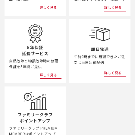
詳しく見る
詳しく見る
◆第3条（本規約の改定）
1. 当社は、本規約の全部または一部を改定することが
できるものとします。 この場合、当社は、適切な時
期に、本規約の変更内容および変更後の本規約の効力
発生日を、本サイトへの掲載その他当社が適当と判断
した方法により、会員に周知するものとします。
5年保証
即日発送
2. 会員は、本規約の変更に同意しない場合、第８条
延長サービス
（会員情報の変更及び退会）に定める方法で、退会す
午前9時までに確認できたご注
自然故障と物損故障時の修理
文は当日出荷配送
ることができるものとします。
保証を5年間ご提供
詳しく見る
詳しく見る
◆第4条（会員登録）
1. 当社の定める会員とは、本規約を承諾の上、所定の
入会手続きを完了し、当社が会員登録を承認した方と
します。会員は、当社が運営するストア、ユーザー登
録、リコーイメージングポイントサービスなどの各種
サービスをご利用いただけます。会員が利用できるサ
ファミリークラブ
ービスは、本サイトよりご確認ください。
ポイントアップ
2. 申込み時点で未成年のお客様は保護者の同意を得た
ファミリークラブ PREMIUM
上でご登録ください。ご登録いただいた場合は、保護
MEMBERはポイントアップ