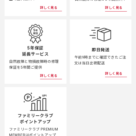
詳しく見る
詳しく見る
◆第3条（本規約の改定）
1. 当社は、本規約の全部または一部を改定することが
できるものとします。 この場合、当社は、適切な時
期に、本規約の変更内容および変更後の本規約の効力
発生日を、本サイトへの掲載その他当社が適当と判断
した方法により、会員に周知するものとします。
5年保証
即日発送
2. 会員は、本規約の変更に同意しない場合、第８条
延長サービス
（会員情報の変更及び退会）に定める方法で、退会す
午前9時までに確認できたご注
自然故障と物損故障時の修理
文は当日出荷配送
ることができるものとします。
保証を5年間ご提供
詳しく見る
詳しく見る
◆第4条（会員登録）
1. 当社の定める会員とは、本規約を承諾の上、所定の
入会手続きを完了し、当社が会員登録を承認した方と
します。会員は、当社が運営するストア、ユーザー登
録、リコーイメージングポイントサービスなどの各種
サービスをご利用いただけます。会員が利用できるサ
ファミリークラブ
ービスは、本サイトよりご確認ください。
ポイントアップ
2. 申込み時点で未成年のお客様は保護者の同意を得た
ファミリークラブ PREMIUM
上でご登録ください。ご登録いただいた場合は、保護
MEMBERはポイントアップ