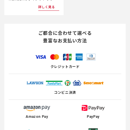
者の同意があったものとみなさせていただきます。
詳しく見る
◆第5条（IDおよびパスワードの管理）
会員は、IDおよびパスワードを自己の責任で管理する
ものとします。IDおよびパスワードの使用上の過誤や
ご都合に合わせて選べる
第三者の使用による損害について、当社は一切責任を
負わないものとします。
豊富なお支払い方法
◆第6条（禁止事項）
会員が本サイトおよびクラブハウスを利用する際に下
記の行為を禁止します。
クレジットカード
(1) 公序良俗に反する行為。
(2) 他の会員や第三者、当社の著作権を侵害する行
為。
(3) 他の会員や第三者、当社を誹謗、中傷する行為。
コンビニ決済
(4) 他の会員や第三者、当社に不利益を与える行為。
(5) 本サイトサービスの運営を妨害する行為。
(6) 法令に違反する、もしくは違反する恐れのある行
為。
Amazon Pay
PayPay
(7) その他、当社が不適切と判断する行為。