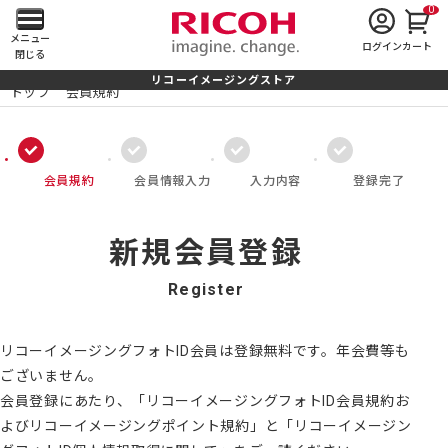
0
メ
メニュー
ログイン
カート
閉じる
イ
リコーイメージングストア
トップ
会員規約
ン
メ
会員規約
会員情報入力
入力内容
登録完了
ニ
ュ
新規会員登録
ー
Register
を
開
リコーイメージングフォトID会員は登録無料です。年会費等も
ございません。
く
会員登録にあたり、「リコーイメージングフォトID会員規約お
よびリコーイメージングポイント規約」と「リコーイメージン