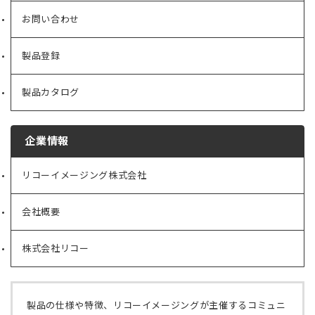
ものとします。
お問い合わせ
4. 退会した場合、退会と同時に会員としてのすべての
特典が失効するものとします。 ◆第9条（個人情報の
取扱い）
製品登録
当社は、会員からお預かりした個人情報を、本サイト
およびクラブハウスに掲示する 「
プライバシーポリ
製品カタログ
シー
」に従い、適切に取り扱うものとします。
◆第10条（運営の停止）
企業情報
当社は、次のいずれかに該当する場合、会員に事前の
通知なく、本サイトおよびクラブハウスの一部もしく
リコーイメージング株式会社
（新
は全ての運営を一時的に停止または中止する場合があ
し
ります。
い
(1) システムの定期保守・更新、停電、火災、天災な
会社概要
（新
タ
どにより本サイトおよびクラブハウスの運営が困難と
し
ブ
なった場合。
い
で
株式会社リコー
（新
タ
(2) インターネットを通じた不正なアクセスにより本
開
し
ブ
く）
サイトの運営が困難となった場合。
い
で
(3) その他、当社が本サイトおよびクラブハウスの運
タ
開
営が困難と判断した場合。
ブ
く）
製品の仕様や特徴、リコーイメージングが主催するコミュニ