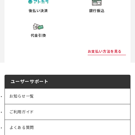
◆第7条（会員資格の抹消）
後払い決済
銀行振込
当社は、会員が次の行為を行ったと認めた場合、もし
くはその恐れがある場合には、会員の承諾なしに会員
資格を抹消することができるものとします。
(1) 本規約およびその他当社の定める規則等に違反し
代金引換
た場合。
(2) 会員専用サービスを商用目的で不正利用した場
お支払い方法を見る
合。
(3) その他、当社が会員として不適切と判断した場
合。
◆第8条（会員情報の変更及び退会）
ユーザーサポート
1. 会員は、ご住所、お名前、お電話番号、電子メール
アドレス等、登録内容に変更があった場合、速やかに
お知らせ一覧
変更手続きを行うものとします。
2. 会員が変更手続きを行わなかったことにより、会員
が不利益を被ったとしても当社は一切責任を負いませ
ご利用ガイド
ん。
3. 会員情報の変更および退会は、本サイト上またはク
よくある質問
ラブハウスにおいて変更および退会の手続きを行なう