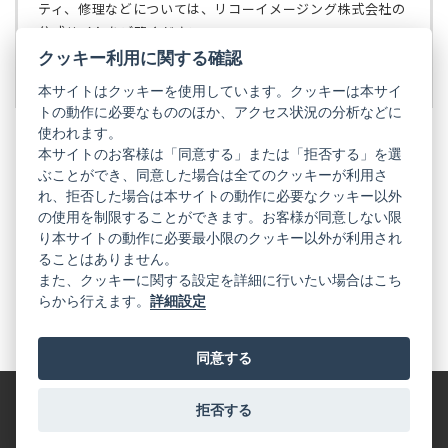
で
ティ、修理などについては、リコーイメージング株式会社の
開
◆第11条（免責）
公式サイトをご覧ください。
く）
当社は、当社が本規約に基づき講じた措置または運営
クッキー利用に関する確認
リコーイメージング株式会社の公式サイト
（新
等により発生した、会員の損害（第三者との間で生じ
し
本サイトはクッキーを使用しています。クッキーは本サイ
たトラブルに起因する損害等を含みます）および会員
い
トの動作に必要なもののほか、アクセス状況の分析などに
の利益を享受できなかったことにより発生した会員お
タ
使われます。
よび第三者の損害に対し、当社に故意または重過失が
ブ
本サイトのお客様は「同意する」または「拒否する」を選
ある場合を除き、一切の損害賠償義務を負わないもの
で
ぶことができ、同意した場合は全てのクッキーが利用さ
PENTAX
とします。
開
れ、拒否した場合は本サイトの動作に必要なクッキー以外
く）
PENTAX
PENTAX
PENTAX
PENTAX
PENTAX
の使用を制限することができます。お客様が同意しない限
◆第12条（損害賠償）
の
の
の
の
の
り本サイトの動作に必要最小限のクッキー以外が利用され
公
公
公
公
公
会員の本規約に反した行為又は違法な行為によって当
式
式
式
式
式
ることはありません。
社が損害を受けた場合、当社は、当該会員に対して損
GR
LINE（新
X（新
Instagram（新
Facebook（新
YouTube（新
また、クッキーに関する設定を詳細に行いたい場合はこち
し
し
し
し
し
害賠償請求ができるものとします。
らから行えます。
詳細設定
い
い
い
い
い
GR
GR
GR
GR
GR
タ
の
タ
の
タ
の
タ
の
タ
の
◆第13条（準拠法および管轄裁判所）
ブ
公
ブ
公
ブ
公
ブ
公
ブ
公
で
式
で
式
で
式
で
式
で
式
本規約に関する準拠法は、日本国法令とし、会員と当
同意する
開
LINE（新
開
X（新
開
Instagram（新
開
Facebook（新
開
YouTube（新
社の間で訴訟の必要が生じた場合、東京地方裁判所を
く）
し
く）
し
く）
し
く）
し
く）
し
い
い
い
い
い
第一審の合意管轄裁判所とするものとします。
タ
タ
タ
タ
タ
拒否する
特定商取引法に基づく表記
利用規約
プライバシーポリシー
ブ
ブ
ブ
ブ
ブ
以上
で
で
で
で
で
© 2025 RICOH IMAGING COMPANY, LTD. All Rights Reserved.