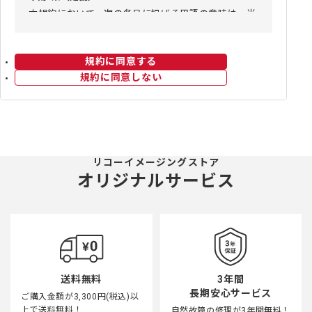
本規約において、次の各号に掲げる用語の意味は、当
該各号に定めるところによります。
(1) 当社：リコーイメージング株式会社をいいます。
(2) 本サイト：リコーイメージング株式会社が運営す
規約に同意する
るリコーイメージングウェブサイトをいいます。
規約に同意しない
(3) クラブハウス：リコーイメージング株式会社が運
営するPENTAXクラブハウスをいいます。
(4) 会員：リコーイメージングフォトIDに登録してい
ただいた全てのお客様の総称です。
(5) ID：登録していただいたお客様を識別するための
リコーイメージングストア
IDをいいます。
オリジナルサービス
(6) パスワード：IDを利用する際にIDとともに使用す
るパスワードをいいます。
(7) ストア：本サイト上のリコーイメージング株式会
社が運営するリコーイメージングストアをいいます。
◆第2条（本規約の範囲）
本規約は、本サイトおよびクラブハウスの利用に関す
3年間
送料無料
る、会員と当社との間の一切の関係に適用されるもの
長期安心サービス
ご購入金額が3,300円(税込)以
とします。
上で送料無料！
自然故障の修理が3年間無料！