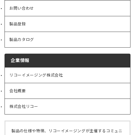
お問い合わせ
製品登録
製品カタログ
企業情報
リコーイメージング株式会社
（新
し
い
会社概要
（新
タ
し
ブ
い
で
株式会社リコー
（新
タ
開
し
ブ
く）
い
で
タ
開
ブ
く）
製品の仕様や特徴、リコーイメージングが主催するコミュニ