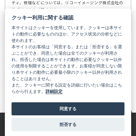
で
ティ、修理などについては、リコーイメージング株式会社の
開
公式サイトをご覧ください。
く）
クッキー利用に関する確認
リコーイメージング株式会社の公式サイト
（新
し
本サイトはクッキーを使用しています。クッキーは本サイ
い
トの動作に必要なもののほか、アクセス状況の分析などに
タ
使われます。
ブ
本サイトのお客様は「同意する」または「拒否する」を選
で
ぶことができ、同意した場合は全てのクッキーが利用さ
PENTAX
開
れ、拒否した場合は本サイトの動作に必要なクッキー以外
く）
PENTAX
PENTAX
PENTAX
PENTAX
PENTAX
の使用を制限することができます。お客様が同意しない限
の
の
の
の
の
り本サイトの動作に必要最小限のクッキー以外が利用され
公
公
公
公
公
式
式
式
式
式
ることはありません。
GR
LINE（新
X（新
Instagram（新
Facebook（新
YouTube（新
また、クッキーに関する設定を詳細に行いたい場合はこち
し
し
し
し
し
らから行えます。
詳細設定
い
い
い
い
い
GR
GR
GR
GR
GR
タ
の
タ
の
タ
の
タ
の
タ
の
ブ
公
ブ
公
ブ
公
ブ
公
ブ
公
で
式
で
式
で
式
で
式
で
式
同意する
開
LINE（新
開
X（新
開
Instagram（新
開
Facebook（新
開
YouTube（新
く）
し
く）
し
く）
し
く）
し
く）
し
絞り込み
い
い
い
い
い
タ
タ
タ
タ
タ
拒否する
特定商取引法に基づく表記
利用規約
プライバシーポリシー
ブ
ブ
ブ
ブ
ブ
で
で
で
で
で
© 2025 RICOH IMAGING COMPANY, LTD. All Rights Reserved.