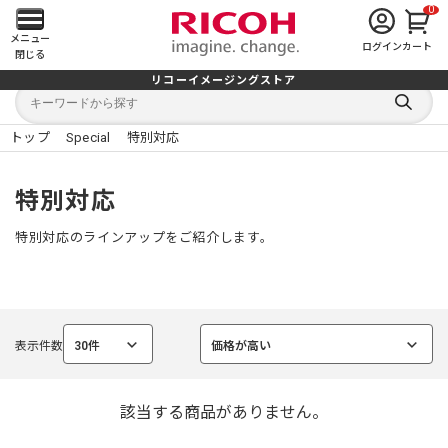
0
メ
メニュー
ログイン
カート
閉じる
イ
リコーイメージングストア
キ
キ
ン
ー
ー
検
ワ
ワ
索
ー
ー
トップ
Special
特別対応
す
メ
ド
ド
る
検
か
索
ら
ニ
特別対応
探
す
ュ
特別対応のラインアップをご紹介します。
ー
を
表示件数
30件
価格が高い
開
選
選
択
択
中
中
く
該当する商品がありません。