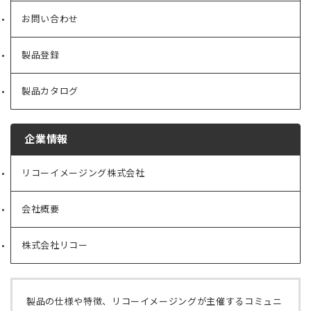
お問い合わせ
製品登録
製品カタログ
企業情報
リコーイメージング株式会社
（新
し
い
会社概要
（新
タ
し
ブ
い
で
株式会社リコー
（新
タ
開
し
ブ
く）
い
で
タ
開
ブ
く）
製品の仕様や特徴、リコーイメージングが主催するコミュニ