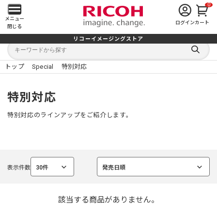
0
メ
メニュー
ログイン
カート
閉じる
イ
リコーイメージングストア
キ
キ
ン
ー
ー
検
ワ
ワ
索
ー
ー
トップ
Special
特別対応
す
メ
ド
ド
る
検
か
索
ら
ニ
特別対応
探
す
ュ
特別対応のラインアップをご紹介します。
ー
を
表示件数
30件
発売日順
開
選
選
択
択
中
中
く
該当する商品がありません。