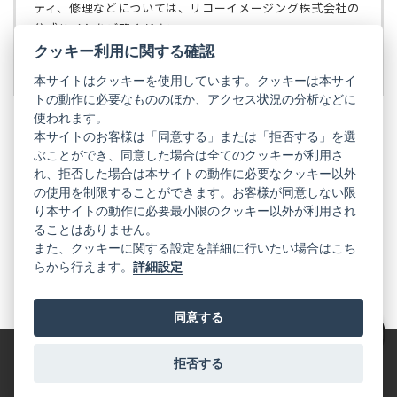
で
ティ、修理などについては、リコーイメージング株式会社の
開
公式サイトをご覧ください。
く）
クッキー利用に関する確認
リコーイメージング株式会社の公式サイト
（新
し
本サイトはクッキーを使用しています。クッキーは本サイ
い
トの動作に必要なもののほか、アクセス状況の分析などに
タ
使われます。
ブ
本サイトのお客様は「同意する」または「拒否する」を選
で
ぶことができ、同意した場合は全てのクッキーが利用さ
PENTAX
開
れ、拒否した場合は本サイトの動作に必要なクッキー以外
く）
PENTAX
PENTAX
PENTAX
PENTAX
PENTAX
の使用を制限することができます。お客様が同意しない限
の
の
の
の
の
り本サイトの動作に必要最小限のクッキー以外が利用され
公
公
公
公
公
式
式
式
式
式
ることはありません。
GR
LINE（新
X（新
Instagram（新
Facebook（新
YouTube（新
また、クッキーに関する設定を詳細に行いたい場合はこち
し
し
し
し
し
らから行えます。
詳細設定
い
い
い
い
い
GR
GR
GR
GR
GR
タ
の
タ
の
タ
の
タ
の
タ
の
ブ
公
ブ
公
ブ
公
ブ
公
ブ
公
で
式
で
式
で
式
で
式
で
式
同意する
開
LINE（新
開
X（新
開
Instagram（新
開
Facebook（新
開
YouTube（新
く）
し
く）
し
く）
し
く）
し
く）
し
絞り込み
い
い
い
い
い
タ
タ
タ
タ
タ
拒否する
特定商取引法に基づく表記
利用規約
プライバシーポリシー
ブ
ブ
ブ
ブ
ブ
で
で
で
で
で
© 2025 RICOH IMAGING COMPANY, LTD. All Rights Reserved.