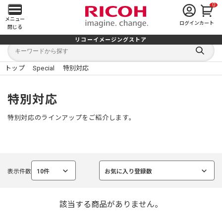
0
メ
メニュー
ログイン
カート
閉じる
イ
リコーイメージングストア
キ
キ
ン
ー
ー
検
ワ
ワ
索
ー
ー
トップ
Special
特別対応
す
メ
ド
ド
る
検
か
索
ら
ニ
特別対応
探
す
ュ
特別対応のラインアップをご紹介します。
ー
を
表示件数
10件
お気に入り登録数
開
選
選
択
択
中
中
く
該当する商品がありません。