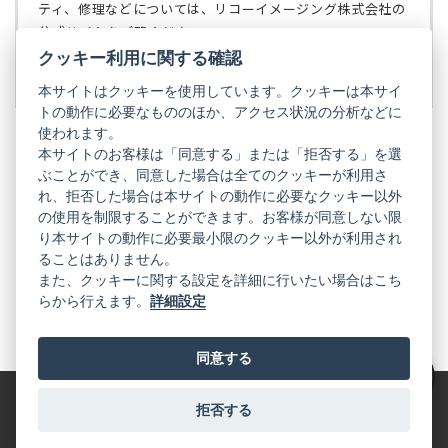
で
ティ、修理などについては、リコーイメージング株式会社の
開
公式サイトをご覧ください。
く）
クッキー利用に関する確認
リコーイメージング株式会社の公式サイト
（新
し
本サイトはクッキーを使用しています。クッキーは本サイ
い
トの動作に必要なもののほか、アクセス状況の分析などに
タ
使われます。
ブ
本サイトのお客様は「同意する」または「拒否する」を選
で
ぶことができ、同意した場合は全てのクッキーが利用さ
PENTAX
開
れ、拒否した場合は本サイトの動作に必要なクッキー以外
く）
PENTAX
PENTAX
PENTAX
PENTAX
PENTAX
の使用を制限することができます。お客様が同意しない限
の
の
の
の
の
り本サイトの動作に必要最小限のクッキー以外が利用され
公
公
公
公
公
式
式
式
式
式
ることはありません。
GR
LINE（新
X（新
Instagram（新
Facebook（新
YouTube（新
また、クッキーに関する設定を詳細に行いたい場合はこち
し
し
し
し
し
らから行えます。
詳細設定
い
い
い
い
い
GR
GR
GR
GR
GR
タ
の
タ
の
タ
の
タ
の
タ
の
ブ
公
ブ
公
ブ
公
ブ
公
ブ
公
で
式
で
式
で
式
で
式
で
式
同意する
開
LINE（新
開
X（新
開
Instagram（新
開
Facebook（新
開
YouTube（新
く）
し
く）
し
く）
し
く）
し
く）
し
絞り込み
い
い
い
い
い
タ
タ
タ
タ
タ
拒否する
特定商取引法に基づく表記
利用規約
プライバシーポリシー
ブ
ブ
ブ
ブ
ブ
で
で
で
で
で
© 2025 RICOH IMAGING COMPANY, LTD. All Rights Reserved.