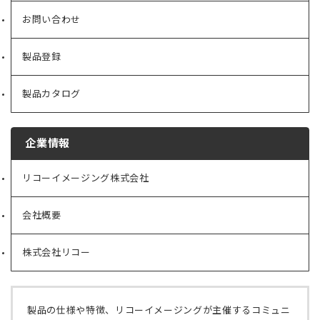
お問い合わせ
製品登録
製品カタログ
企業情報
リコーイメージング株式会社
（新
し
い
会社概要
（新
タ
し
ブ
い
で
株式会社リコー
（新
タ
開
し
ブ
く）
い
で
タ
開
ブ
く）
製品の仕様や特徴、リコーイメージングが主催するコミュニ