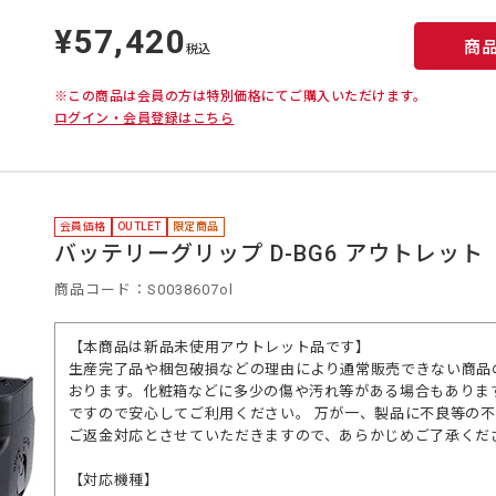
¥57,420
定
商
価
税込
※この商品は会員の方は特別価格にてご購入いただけます。
ログイン・会員登録はこちら
会員価格
OUTLET
限定商品
バッテリーグリップ D-BG6 アウトレッ
商品コード：S0038607ol
【本商品は新品未使用アウトレット品です】
生産完了品や梱包破損などの理由により通常販売できない商品
おります。化粧箱などに多少の傷や汚れ等がある場合もありま
ですので安心してご利用ください。 万が一、製品に不良等の
ご返金対応とさせていただきますので、あらかじめご了承くだ
【対応機種】