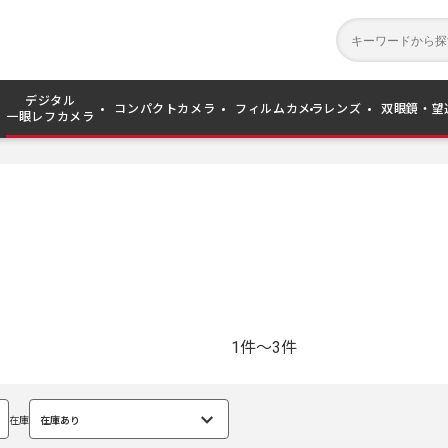
デジタル
コンパクトカメラ
フィルムカメラ
レンズ
双眼鏡・望
一眼レフカメラ
1件～3件
在庫
在庫あり
選
択