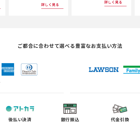
詳しく見る
詳しく見る
ご都合に合わせて選べる
豊富なお支払い方法
ド
（新
（新
（新
（新
し
し
し
し
い
い
い
い
タ
タ
タ
タ
ブ
ブ
ブ
ブ
で
で
で
で
後払い決済
銀行振込
代金引換
開
開
開
開
く）
く）
く）
く）