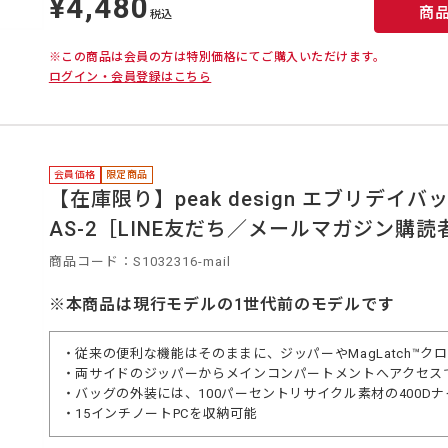
¥4,480
商
価
税込
※この商品は会員の方は特別価格にてご購入いただけます。
ログイン・会員登録はこちら
会員価格
限定商品
【在庫限り】peak design エブリデイバック
AS-2［LINE友だち／メールマガジン購
商品コード：S1032316-mail
※本商品は現行モデルの1世代前のモデルです
・従来の便利な機能はそのままに、ジッパーやMagLatch™ク
・両サイドのジッパーからメインコンパートメントへアクセス
・バッグの外装には、100パーセントリサイクル素材の400D
・15インチノートPCを収納可能