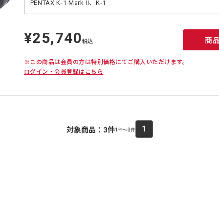
PENTAX K-1 Mark II、K-1
¥25,740
定
商
価
税込
※この商品は会員の方は特別価格にてご購入いただけます。
ログイン・会員登録はこちら
1
対象商品：
3
件
1件～3件