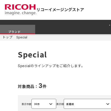
リコーイメージングストア
ブランド
トップ
Special
Special
Specialのラインアップをご紹介します。
3
対象商品：
件
表示件数
30件
表示順
新着順
選
選
択
択