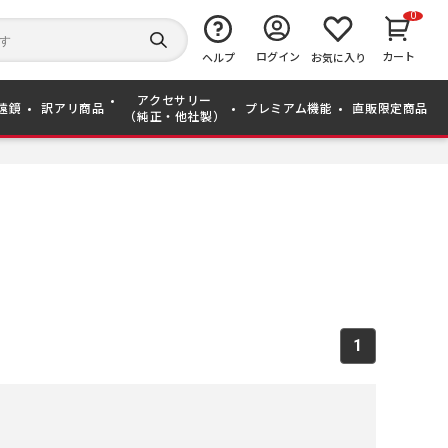
0
キ
ー
検
ログイン
カート
ワ
ヘルプ
お気に入り
索
ー
す
ド
る
アクセサリー
か
遠鏡
訳アリ商品
プレミアム機能
直販限定商品
（純正・他社製）
ら
探
す
1