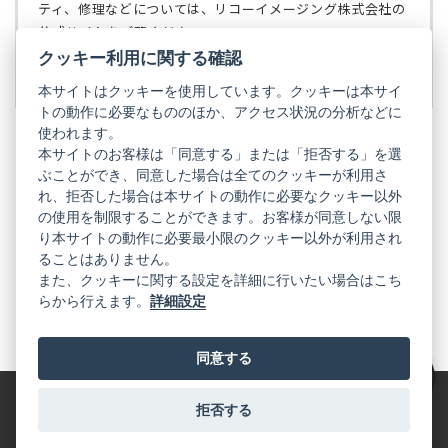
で
ティ、修理などについては、リコーイメージング株式会社の
開
公式サイトをご覧ください。
く）
クッキー利用に関する確認
リコーイメージング株式会社の公式サイト
（新
し
本サイトはクッキーを使用しています。クッキーは本サイ
い
トの動作に必要なもののほか、アクセス状況の分析などに
タ
使われます。
ブ
本サイトのお客様は「同意する」または「拒否する」を選
で
ぶことができ、同意した場合は全てのクッキーが利用さ
PENTAX
開
れ、拒否した場合は本サイトの動作に必要なクッキー以外
く）
PENTAX
PENTAX
PENTAX
PENTAX
PENTAX
の使用を制限することができます。お客様が同意しない限
の
の
の
の
の
り本サイトの動作に必要最小限のクッキー以外が利用され
公
公
公
公
公
式
式
式
式
式
ることはありません。
GR
LINE（新
X（新
Instagram（新
Facebook（新
YouTube（新
また、クッキーに関する設定を詳細に行いたい場合はこち
し
し
し
し
し
らから行えます。
詳細設定
い
い
い
い
い
GR
GR
GR
GR
GR
タ
の
タ
の
タ
の
タ
の
タ
の
ブ
公
ブ
公
ブ
公
ブ
公
ブ
公
で
式
で
式
で
式
で
式
で
式
同意する
開
LINE（新
開
X（新
開
Instagram（新
開
Facebook（新
開
YouTube（新
く）
し
く）
し
く）
し
く）
し
く）
し
絞り込み
い
い
い
い
い
タ
タ
タ
タ
タ
拒否する
特定商取引法に基づく表記
利用規約
プライバシーポリシー
ブ
ブ
ブ
ブ
ブ
で
で
で
で
で
© 2025 RICOH IMAGING COMPANY, LTD. All Rights Reserved.