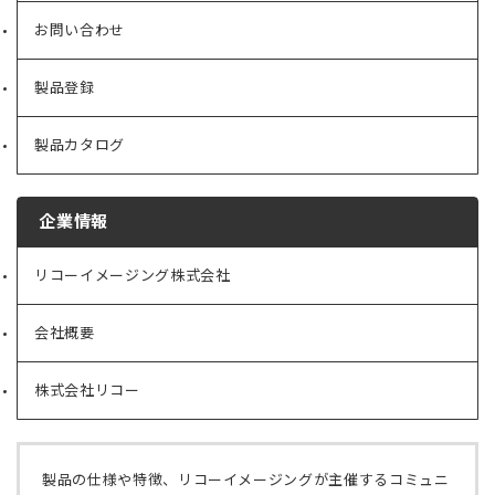
お問い合わせ
製品登録
製品カタログ
企業情報
リコーイメージング株式会社
（新
し
い
会社概要
（新
タ
し
ブ
い
で
株式会社リコー
（新
タ
開
し
ブ
く）
い
で
タ
開
ブ
く）
製品の仕様や特徴、リコーイメージングが主催するコミュニ