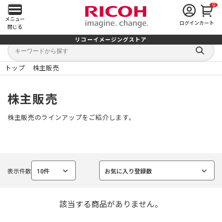
0
メ
メニュー
ログイン
カート
閉じる
イ
リコーイメージングストア
キ
キ
ン
ー
ー
検
ワ
ワ
索
ー
ー
トップ
株主販売
す
メ
ド
ド
る
検
か
索
ら
ニ
株主販売
探
す
ュ
株主販売のラインアップをご紹介します。
ー
を
表示件数
10件
お気に入り登録数
開
選
選
択
択
中
中
く
該当する商品がありません。