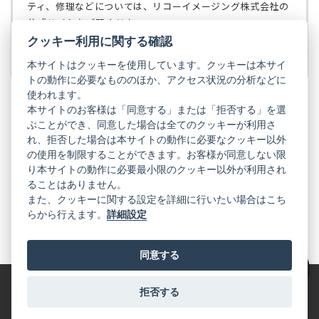
で
ティ、修理などについては、リコーイメージング株式会社の
開
公式サイトをご覧ください。
く）
クッキー利用に関する確認
リコーイメージング株式会社の公式サイト
（新
し
本サイトはクッキーを使用しています。クッキーは本サイ
い
トの動作に必要なもののほか、アクセス状況の分析などに
タ
使われます。
ブ
本サイトのお客様は「同意する」または「拒否する」を選
で
ぶことができ、同意した場合は全てのクッキーが利用さ
PENTAX
開
れ、拒否した場合は本サイトの動作に必要なクッキー以外
く）
PENTAX
PENTAX
PENTAX
PENTAX
PENTAX
の使用を制限することができます。お客様が同意しない限
の
の
の
の
の
り本サイトの動作に必要最小限のクッキー以外が利用され
公
公
公
公
公
式
式
式
式
式
ることはありません。
GR
LINE（新
X（新
Instagram（新
Facebook（新
YouTube（新
また、クッキーに関する設定を詳細に行いたい場合はこち
し
し
し
し
し
らから行えます。
詳細設定
い
い
い
い
い
GR
GR
GR
GR
GR
タ
の
タ
の
タ
の
タ
の
タ
の
ブ
公
ブ
公
ブ
公
ブ
公
ブ
公
で
式
で
式
で
式
で
式
で
式
同意する
開
LINE（新
開
X（新
開
Instagram（新
開
Facebook（新
開
YouTube（新
く）
し
く）
し
く）
し
く）
し
く）
し
絞り込み
い
い
い
い
い
タ
タ
タ
タ
タ
拒否する
特定商取引法に基づく表記
利用規約
プライバシーポリシー
ブ
ブ
ブ
ブ
ブ
で
で
で
で
で
© 2025 RICOH IMAGING COMPANY, LTD. All Rights Reserved.