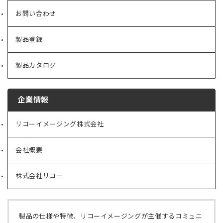
お問い合わせ
製品登録
製品カタログ
企業情報
リコーイメージング株式会社
（新
し
い
会社概要
（新
タ
し
ブ
い
で
株式会社リコー
（新
タ
開
し
ブ
く）
い
で
タ
開
ブ
く）
製品の仕様や特徴、リコーイメージングが主催するコミュニ