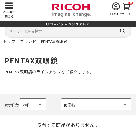
0
メ
メニュー
ログイン
カート
閉じる
イ
リコーイメージングストア
キ
キ
ン
ー
ー
検
ワ
ワ
索
ー
ー
トップ
ブランド
PENTAX双眼鏡
す
メ
ド
ド
る
検
か
索
ら
ニ
PENTAX双眼鏡
探
す
ュ
PENTAX双眼鏡のラインアップをご紹介します。
ー
を
表示件数
20件
商品名
開
選
選
択
択
中
中
く
該当する商品がありません。