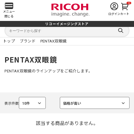
0
メ
メニュー
ログイン
カート
閉じる
イ
リコーイメージングストア
キ
キ
ン
ー
ー
検
ワ
ワ
索
ー
ー
トップ
ブランド
PENTAX双眼鏡
す
メ
ド
ド
る
検
か
索
ら
ニ
PENTAX双眼鏡
探
す
ュ
PENTAX双眼鏡のラインアップをご紹介します。
ー
を
表示件数
10件
価格が高い
開
選
選
択
択
中
中
く
該当する商品がありません。