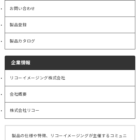
お問い合わせ
製品登録
製品カタログ
企業情報
リコーイメージング株式会社
（新
し
い
会社概要
（新
タ
し
ブ
い
で
株式会社リコー
（新
タ
開
し
ブ
く）
い
で
タ
開
ブ
く）
製品の仕様や特徴、リコーイメージングが主催するコミュニ