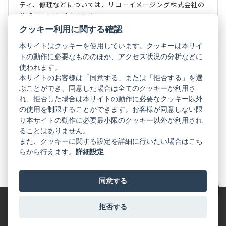
で
ティ、修理などについては、リコーイメージング株式会社の
開
公式サイトをご覧ください。
く）
クッキー利用に関する確認
リコーイメージング株式会社の公式サイト
（新
し
本サイトはクッキーを使用しています。クッキーは本サイ
い
トの動作に必要なもののほか、アクセス状況の分析などに
タ
使われます。
ブ
本サイトのお客様は「同意する」または「拒否する」を選
で
ぶことができ、同意した場合は全てのクッキーが利用さ
PENTAX
開
れ、拒否した場合は本サイトの動作に必要なクッキー以外
く）
PENTAX
PENTAX
PENTAX
PENTAX
PENTAX
の使用を制限することができます。お客様が同意しない限
の
の
の
の
の
り本サイトの動作に必要最小限のクッキー以外が利用され
公
公
公
公
公
式
式
式
式
式
ることはありません。
GR
LINE（新
X（新
Instagram（新
Facebook（新
YouTube（新
また、クッキーに関する設定を詳細に行いたい場合はこち
し
し
し
し
し
らから行えます。
詳細設定
い
い
い
い
い
GR
GR
GR
GR
GR
タ
の
タ
の
タ
の
タ
の
タ
の
ブ
公
ブ
公
ブ
公
ブ
公
ブ
公
で
式
で
式
で
式
で
式
で
式
同意する
開
LINE（新
開
X（新
開
Instagram（新
開
Facebook（新
開
YouTube（新
く）
し
く）
し
く）
し
く）
し
く）
し
絞り込み
い
い
い
い
い
タ
タ
タ
タ
タ
拒否する
特定商取引法に基づく表記
利用規約
プライバシーポリシー
ブ
ブ
ブ
ブ
ブ
で
で
で
で
で
© 2025 RICOH IMAGING COMPANY, LTD. All Rights Reserved.