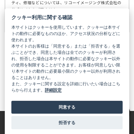
で
ティ、修理などについては、リコーイメージング株式会社の
開
公式サイトをご覧ください。
く）
クッキー利用に関する確認
リコーイメージング株式会社の公式サイト
（新
し
本サイトはクッキーを使用しています。クッキーは本サイ
い
トの動作に必要なもののほか、アクセス状況の分析などに
タ
使われます。
ブ
本サイトのお客様は「同意する」または「拒否する」を選
で
ぶことができ、同意した場合は全てのクッキーが利用さ
PENTAX
開
れ、拒否した場合は本サイトの動作に必要なクッキー以外
く）
PENTAX
PENTAX
PENTAX
PENTAX
PENTAX
の使用を制限することができます。お客様が同意しない限
の
の
の
の
の
り本サイトの動作に必要最小限のクッキー以外が利用され
公
公
公
公
公
式
式
式
式
式
ることはありません。
GR
LINE（新
X（新
Instagram（新
Facebook（新
YouTube（新
また、クッキーに関する設定を詳細に行いたい場合はこち
し
し
し
し
し
らから行えます。
詳細設定
い
い
い
い
い
GR
GR
GR
GR
GR
タ
の
タ
の
タ
の
タ
の
タ
の
ブ
公
ブ
公
ブ
公
ブ
公
ブ
公
で
式
で
式
で
式
で
式
で
式
同意する
開
LINE（新
開
X（新
開
Instagram（新
開
Facebook（新
開
YouTube（新
く）
し
く）
し
く）
し
く）
し
く）
し
絞り込み
い
い
い
い
い
タ
タ
タ
タ
タ
拒否する
特定商取引法に基づく表記
利用規約
プライバシーポリシー
ブ
ブ
ブ
ブ
ブ
で
で
で
で
で
© 2025 RICOH IMAGING COMPANY, LTD. All Rights Reserved.