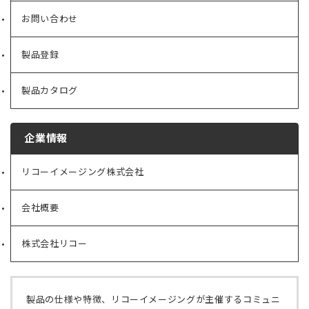
お問い合わせ
製品登録
製品カタログ
企業情報
リコーイメージング株式会社
（新
し
い
会社概要
（新
タ
し
ブ
い
で
株式会社リコー
（新
タ
開
し
ブ
く）
い
で
タ
開
ブ
く）
製品の仕様や特徴、リコーイメージングが主催するコミュニ