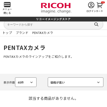
0
メ
メニュー
ログイン
カート
閉じる
イ
リコーイメージングストア
キ
キ
ン
ー
ー
検
ワ
ワ
索
ー
ー
トップ
ブランド
PENTAXカメラ
す
メ
ド
ド
る
検
か
索
ら
ニ
PENTAXカメラ
探
す
ュ
PENTAXカメラのラインアップをご紹介します。
ー
を
表示件数
40件
価格が高い
開
選
選
択
択
中
中
く
該当する商品がありません。