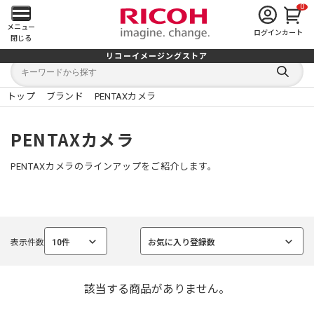
0
メ
メニュー
ログイン
カート
閉じる
イ
リコーイメージングストア
キ
キ
ン
ー
ー
検
ワ
ワ
索
ー
ー
トップ
ブランド
PENTAXカメラ
す
メ
ド
ド
る
検
か
索
ら
ニ
PENTAXカメラ
探
す
ュ
PENTAXカメラのラインアップをご紹介します。
ー
を
表示件数
10件
お気に入り登録数
開
選
選
択
択
中
中
く
該当する商品がありません。