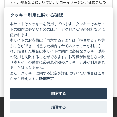
で
ティ、修理などについては、リコーイメージング株式会社の
開
公式サイトをご覧ください。
く）
クッキー利用に関する確認
リコーイメージング株式会社の公式サイト
（新
し
本サイトはクッキーを使用しています。クッキーは本サイ
い
トの動作に必要なもののほか、アクセス状況の分析などに
タ
使われます。
ブ
本サイトのお客様は「同意する」または「拒否する」を選
で
ぶことができ、同意した場合は全てのクッキーが利用さ
PENTAX
開
れ、拒否した場合は本サイトの動作に必要なクッキー以外
く）
PENTAX
PENTAX
PENTAX
PENTAX
PENTAX
の使用を制限することができます。お客様が同意しない限
の
の
の
の
の
り本サイトの動作に必要最小限のクッキー以外が利用され
公
公
公
公
公
式
式
式
式
式
ることはありません。
GR
LINE（新
X（新
Instagram（新
Facebook（新
YouTube（新
また、クッキーに関する設定を詳細に行いたい場合はこち
し
し
し
し
し
らから行えます。
詳細設定
い
い
い
い
い
GR
GR
GR
GR
GR
タ
の
タ
の
タ
の
タ
の
タ
の
ブ
公
ブ
公
ブ
公
ブ
公
ブ
公
で
式
で
式
で
式
で
式
で
式
同意する
開
LINE（新
開
X（新
開
Instagram（新
開
Facebook（新
開
YouTube（新
く）
し
く）
し
く）
し
く）
し
く）
し
絞り込み
い
い
い
い
い
タ
タ
タ
タ
タ
拒否する
特定商取引法に基づく表記
利用規約
プライバシーポリシー
ブ
ブ
ブ
ブ
ブ
で
で
で
で
で
© 2025 RICOH IMAGING COMPANY, LTD. All Rights Reserved.