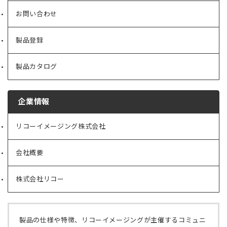
お問い合わせ
製品登録
製品カタログ
企業情報
リコーイメージング株式会社
（新
し
い
会社概要
（新
タ
し
ブ
い
で
株式会社リコー
（新
タ
開
し
ブ
く）
い
で
タ
開
ブ
く）
製品の仕様や特徴、リコーイメージングが主催するコミュニ