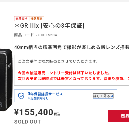
中
会員価格
抽選販売
＊GR IIIx [安心の3年保証]
商品コード：S0015284
40mm相当の標準画角で撮影が楽しめる新レンズ搭
ご注文受付は抽選販売とさせていただきます。
今回の抽選販売エントリー受付は終了いたしました。
次回の予定は現時点では未定となっております。決まり次第、
3
年保証延長サービス
詳しく見る
※追加費用なし
¥155,400
定
価
税込
商
SOLD OUT