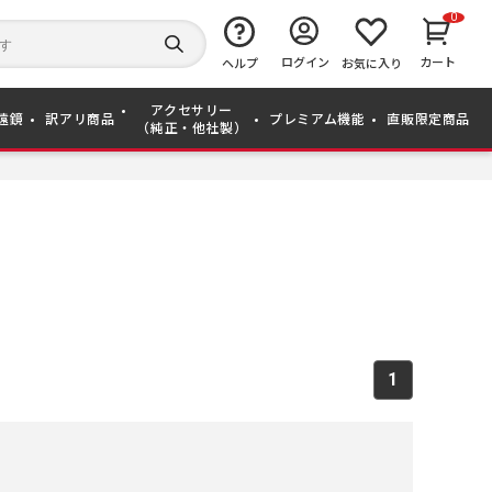
0
キ
ー
検
ログイン
カート
ワ
ヘルプ
お気に入り
索
ー
す
ド
る
アクセサリー
か
遠鏡
訳アリ商品
プレミアム機能
直販限定商品
（純正・他社製）
ら
探
す
1