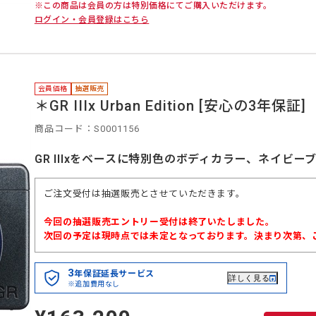
※この商品は会員の方は特別価格にてご購入いただけます。
ログイン・会員登録はこちら
会員価格
抽選販売
＊GR IIIx Urban Edition [安心の3年保証]
商品コード：S0001156
GR IIIxをベースに特別色のボディカラー、ネイビ
ご注文受付は抽選販売とさせていただきます。
今回の抽選販売エントリー受付は終了いたしました。
次回の予定は現時点では未定となっております。決まり次第、
3
年保証延長サービス
詳しく見る
※追加費用なし
定