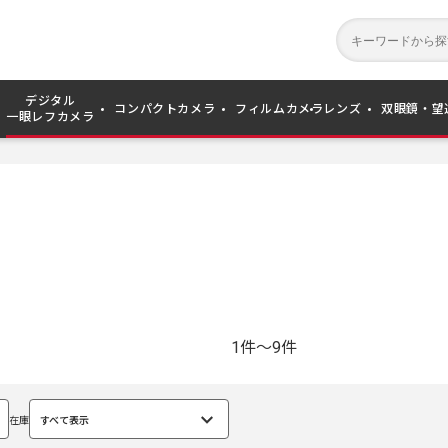
デジタル
コンパクトカメラ
フィルムカメラ
レンズ
双眼鏡・望
一眼レフカメラ
1件～9件
在庫
すべて表示
選
択