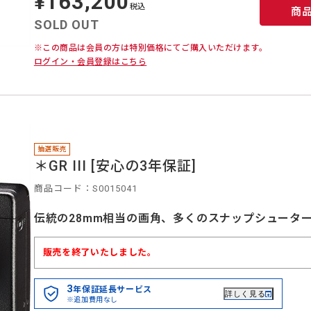
¥163,200
価
税込
商
SOLD OUT
※この商品は会員の方は特別価格にてご購入いただけます。
ログイン・会員登録はこちら
抽選販売
＊GR III [安心の3年保証]
商品コード：S0015041
伝統の28mm相当の画角、多くのスナップシュータ
販売を終了いたしました。
3
年保証延長サービス
詳しく見る
※追加費用なし