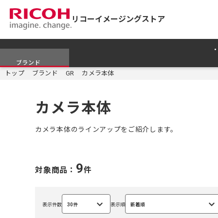
リコーイメージングストア
ブランド
トップ
ブランド
GR
カメラ本体
カメラ本体
カメラ本体のラインアップをご紹介します。
9
対象商品：
件
表示件数
30件
表示順
新着順
選
選
択
択