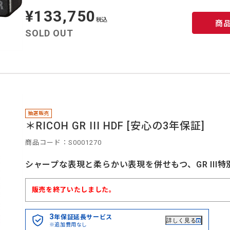
¥133,750
定
価
税込
商
SOLD OUT
抽選販売
＊RICOH GR III HDF [安心の3年保証]
商品コード：S0001270
シャープな表現と柔らかい表現を併せもつ、GR III
販売を終了いたしました。
3
年保証延長サービス
詳しく見る
※追加費用なし