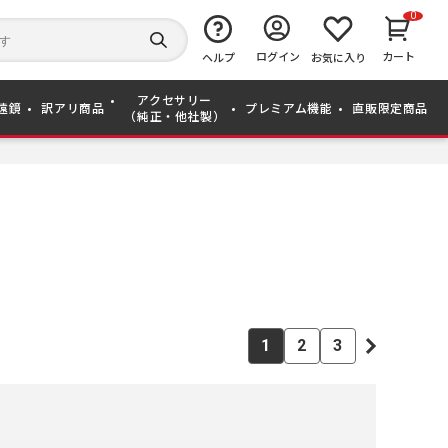
0
キ
ー
検
ログイン
カート
ワ
ヘルプ
お気に入り
索
ー
す
ド
る
アクセサリー
か
遠鏡
訳アリ商品
プレミアム機能
直販限定商品
（純正・他社製）
ら
探
す
1
2
3