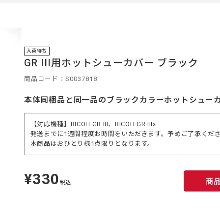
中
入荷待ち
GR III用ホットシューカバー ブラック
商品コード：S0037818
本体同梱品と同一品のブラックカラーホットシュー
【対応機種】RICOH GR III、RICOH GR IIIx
発送までに1週間程度お時間をいただきます。予めご了承くだ
本商品はおひとり様1点限りとなります。
¥330
定
商
価
税込