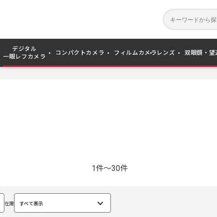
デジタル
コンパクトカメラ
フィルムカメラ
レンズ
双眼鏡・望
一眼レフカメラ
1件～30件
在庫
すべて表示
選
択