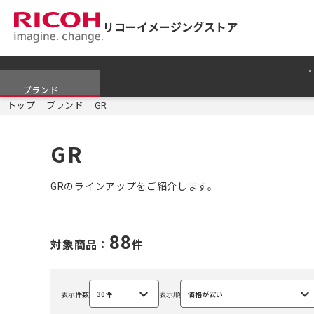
リコーイメージングストア
ブランド
トップ
ブランド
GR
GR
GRのラインアップをご紹介します。
88
対象商品：
件
表示件数
30件
表示順
価格が安い
選
選
択
択