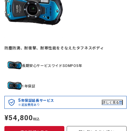
防塵防滴、耐衝撃、耐寒性能をそなえたタフネスボディ
長期安心サービスワイドSOMPO5年
1年保証
5
年保証延長サービス
詳しく見る
※追加費用あり
¥54,800
定
税込
価