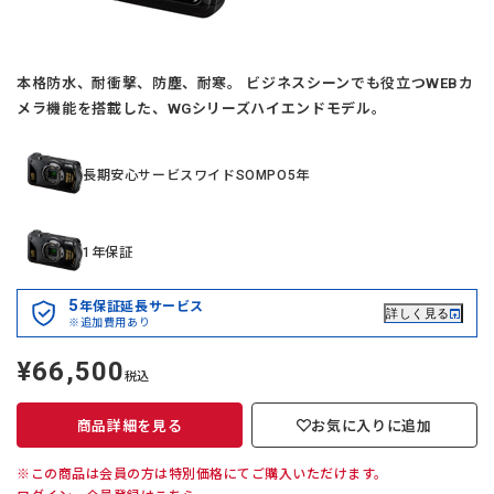
本格防水、耐衝撃、防塵、耐寒。 ビジネスシーンでも役立つWEBカ
メラ機能を搭載した、WGシリーズハイエンドモデル。
長期安心サービスワイドSOMPO5年
1年保証
5
年保証延長サービス
詳しく見る
※追加費用あり
¥66,500
定
税込
価
商品詳細を見る
お気に入りに追加
※この商品は会員の方は特別価格にてご購入いただけます。