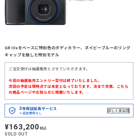
GR IIIxをベースに特別色のボディカラー、ネイビーブルーのリング
キャップを施した特別モデル
ご注文受付は抽選販売とさせていただきます。
今回の抽選販売エントリー受付は終了いたしました。
次回の予定は現時点では未定となっております。決まり次第、こちら
の商品ページやお知らせに掲載いたします。
3
年保証延長サービス
詳しく見る
※追加費用なし
¥163,200
定
税込
価
SOLD OUT