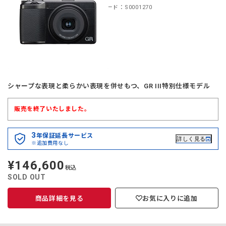
商品コード：S0001270
シャープな表現と柔らかい表現を併せもつ、GR III特別仕様モデル
販売を終了いたしました。
3
年保証延長サービス
詳しく見る
※追加費用なし
¥146,600
定
税込
価
SOLD OUT
商品詳細を見る
お気に入りに追加