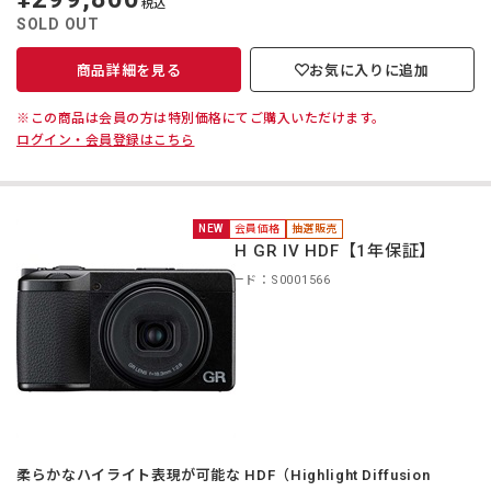
税込
価
SOLD OUT
商品詳細を見る
お気に入りに追加
※この商品は会員の方は特別価格にてご購入いただけます。
ログイン・会員登録はこちら
NEW
会員価格
抽選販売
RICOH GR IV HDF【1年保証】
商品コード：S0001566
柔らかなハイライト表現が可能な HDF（Highlight Diffusion