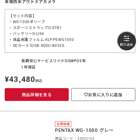
本格防水アウトドアカメラ
【セット内容】
・WG-1000オリーブ
・スポーツストラップO-ST81
・バッテリーD-LI96
・液晶保護フィルム KLP-PEWG1000
絞り込み
・SDカード32GB KSDU-B032G
長期安心サービスワイドSOMPO5年
1年保証
¥43,480
定
税込
価
商品詳細を見る
お気に入りに追加
会員価格
PENTAX WG-1000 グレー
商品コード：S0002153