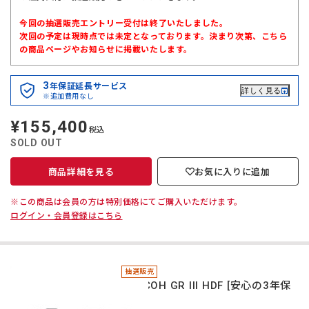
今回の抽選販売エントリー受付は終了いたしました。
次回の予定は現時点では未定となっております。決まり次第、こちら
の商品ページやお知らせに掲載いたします。
3
年保証延長サービス
詳しく見る
※追加費用なし
¥155,400
定
税込
価
SOLD OUT
商品詳細を見る
お気に入りに追加
※この商品は会員の方は特別価格にてご購入いただけます。
ログイン・会員登録はこちら
抽選販売
＊RICOH GR III HDF [安心の3年保
証]