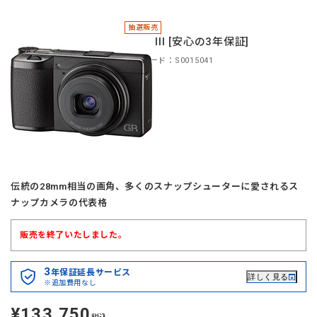
抽選販売
＊GR III [安心の3年保証]
商品コード：S0015041
伝統の28mm相当の画角、多くのスナップシューターに愛されるス
ナップカメラの代表格
販売を終了いたしました。
3
年保証延長サービス
詳しく見る
※追加費用なし
¥133,750
定