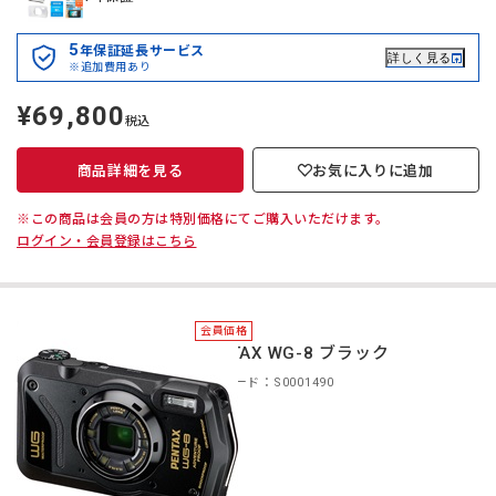
5
年保証延長サービス
詳しく見る
※追加費用あり
¥69,800
定
税込
価
商品詳細を見る
お気に入りに追加
※この商品は会員の方は特別価格にてご購入いただけます。
ログイン・会員登録はこちら
会員価格
PENTAX WG-8 ブラック
商品コード：S0001490