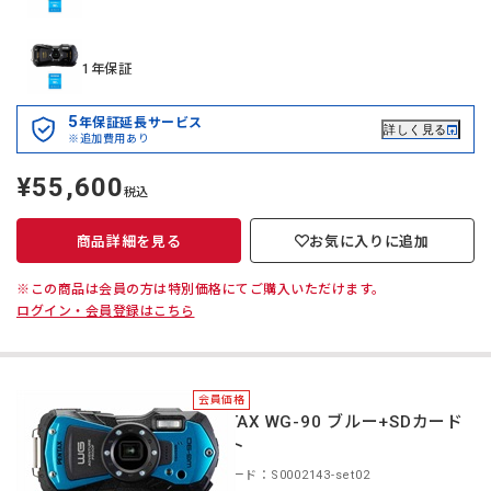
1年保証
5
年保証延長サービス
詳しく見る
※追加費用あり
¥55,600
定
税込
価
商品詳細を見る
お気に入りに追加
※この商品は会員の方は特別価格にてご購入いただけます。
ログイン・会員登録はこちら
会員価格
PENTAX WG-90 ブルー+SDカード
セット
商品コード：S0002143-set02