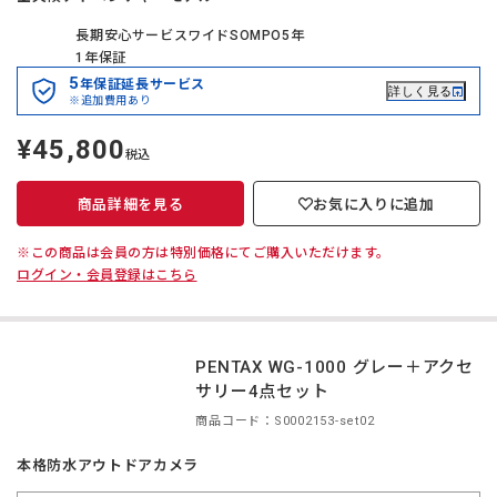
長期安心サービスワイドSOMPO5年
1年保証
5
年保証延長サービス
詳しく見る
※追加費用あり
¥45,800
定
税込
価
商品詳細を見る
お気に入りに追加
※この商品は会員の方は特別価格にてご購入いただけます。
ログイン・会員登録はこちら
PENTAX WG-1000 グレー＋アクセ
サリー4点セット
商品コード：S0002153-set02
本格防水アウトドアカメラ