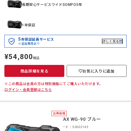
長期安心サービスワイドSOMPO5年
1年保証
5
年保証延長サービス
詳しく見る
※追加費用あり
¥54,800
定
税込
価
商品詳細を見る
お気に入りに追加
※この商品は会員の方は特別価格にてご購入いただけます。
ログイン・会員登録はこちら
会員価格
PENTAX WG-90 ブルー
商品コード：S0002143