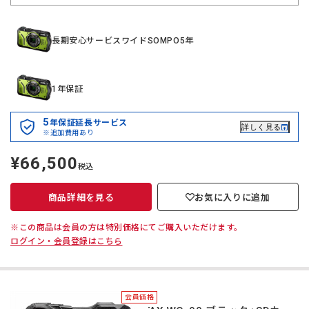
長期安心サービスワイドSOMPO5年
1年保証
5
年保証延長サービス
詳しく見る
※追加費用あり
¥66,500
定
税込
価
商品詳細を見る
お気に入りに追加
※この商品は会員の方は特別価格にてご購入いただけます。
ログイン・会員登録はこちら
会員価格