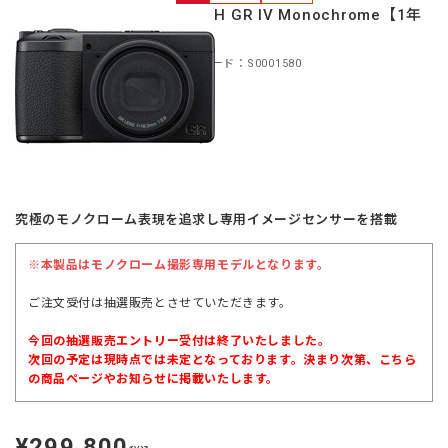
RICOH GR IV Monochrome【1年
保証】
商品コード：S0001580
究極のモノクローム表現を追求し専用イメージセンサーを搭載
※本製品はモノクローム撮影専用モデルとなります。
ご注文受付は抽選販売とさせていただきます。
今回の抽選販売エントリー受付は終了いたしました。
次回の予定は現時点では未定となっております。決まり次第、こちら
の商品ページやお知らせに掲載いたします。
¥299,800
定