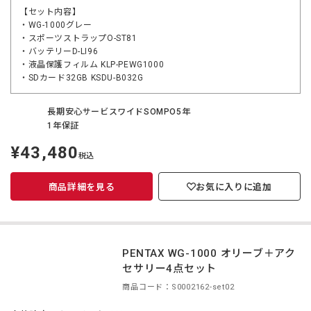
【セット内容】
・WG-1000グレー
・スポーツストラップO-ST81
・バッテリーD-LI96
・液晶保護フィルム KLP-PEWG1000
・SDカード32GB KSDU-B032G
長期安心サービスワイドSOMPO5年
1年保証
¥43,480
定
税込
価
商品詳細を見る
お気に入りに追加
PENTAX WG-1000 オリーブ＋アク
セサリー4点セット
商品コード：S0002162-set02