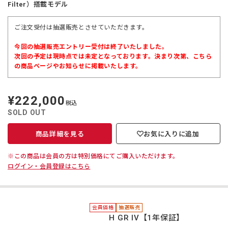
Filter）搭載モデル
ご注文受付は抽選販売とさせていただきます。
今回の抽選販売エントリー受付は終了いたしました。
次回の予定は現時点では未定となっております。決まり次第、こちら
の商品ページやお知らせに掲載いたします。
¥222,000
定
税込
価
SOLD OUT
商品詳細を見る
お気に入りに追加
※この商品は会員の方は特別価格にてご購入いただけます。
ログイン・会員登録はこちら
会員価格
抽選販売
RICOH GR IV【1年保証】