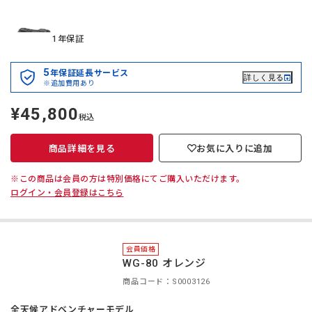
1年保証
5
年保証延長サービス
詳しく見る
※追加費用あり
¥45,800
定
税込
価
商品詳細を見る
お気に入りに追加
※この商品は会員の方は特別価格にてご購入いただけます。
ログイン・会員登録はこちら
会員価格
WG-80 オレンジ
商品コード：S0003126
全天候アドベンチャーモデル