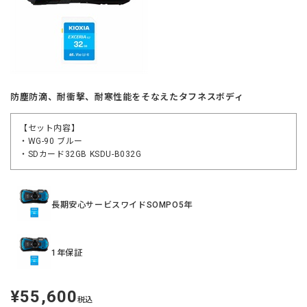
防塵防滴、耐衝撃、耐寒性能をそなえたタフネスボディ
【セット内容】
・WG-90 ブルー
・SDカード32GB KSDU-B032G
長期安心サービスワイドSOMPO5年
1年保証
¥55,600
定
税込
価