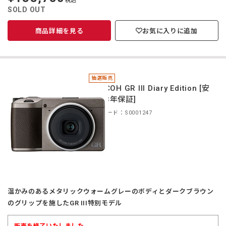
税込
価
SOLD OUT
商品詳細を見る
お気に入りに追加
抽選販売
＊RICOH GR III Diary Edition [安
心の3年保証]
商品コード：S0001247
温かみのあるメタリックウォームグレーのボディとダークブラウン
のグリップを施したGR III特別モデル