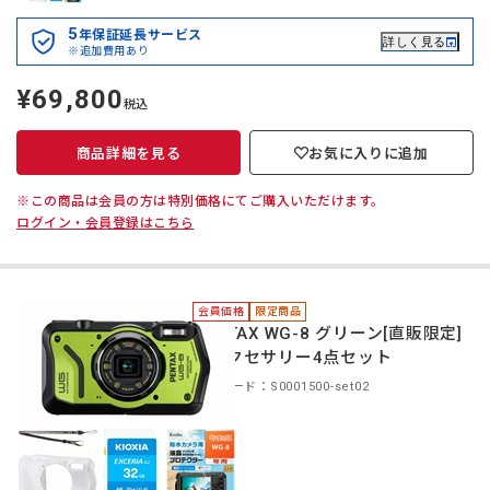
5
年保証延長サービス
詳しく見る
※追加費用あり
¥69,800
定
税込
価
商品詳細を見る
お気に入りに追加
※この商品は会員の方は特別価格にてご購入いただけます。
ログイン・会員登録はこちら
会員価格
限定商品
PENTAX WG-8 グリーン[直販限定]
＋アクセサリー4点セット
商品コード：S0001500-set02