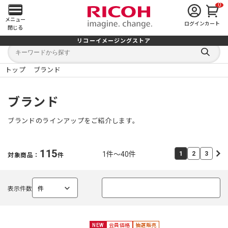
0
メ
メニュー
ログイン
カート
閉じる
イ
リコーイメージングストア
キ
キ
ン
ー
ー
検
ワ
ワ
索
ー
ー
トップ
ブランド
す
メ
ド
ド
る
検
か
索
ら
ニ
ブランド
探
す
ュ
ブランドのラインアップをご紹介します。
ー
115
1件～40件
1
2
3
対象商品：
件
を
開
表示件数
件
選
選
く
択
択
中
中
NEW
会員価格
抽選販売