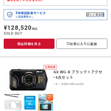
販売を終了いたしました。
3
年保証延長サービス
詳しく見る
※追加費用なし
¥128,520
定
税込
価
SOLD OUT
商品詳細を見る
お気に入りに追加
会員価格
PENTAX WG-8 ブラック＋アクセ
サリー4点セット
商品コード：S0001490-set02