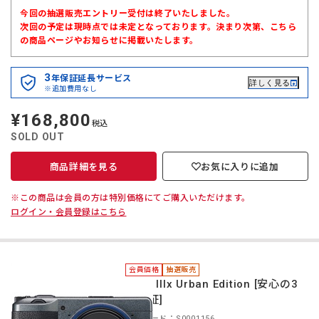
今回の抽選販売エントリー受付は終了いたしました。
次回の予定は現時点では未定となっております。決まり次第、こちら
の商品ページやお知らせに掲載いたします。
3
年保証延長サービス
詳しく見る
※追加費用なし
¥168,800
定
税込
価
SOLD OUT
商品詳細を見る
お気に入りに追加
※この商品は会員の方は特別価格にてご購入いただけます。
ログイン・会員登録はこちら
会員価格
抽選販売
＊GR IIIx Urban Edition [安心の3
年保証]
商品コード：S0001156