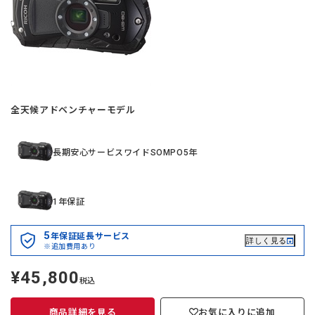
全天候アドベンチャーモデル
長期安心サービスワイドSOMPO5年
1年保証
5
年保証延長サービス
詳しく見る
※追加費用あり
¥45,800
定
税込
価
商品詳細を見る
お気に入りに追加