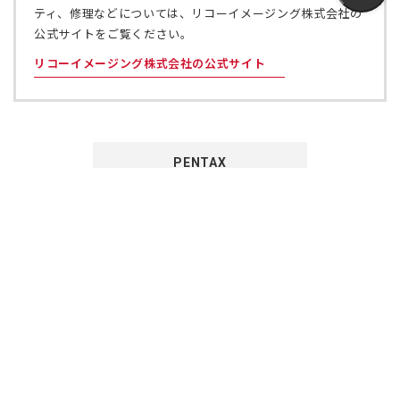
い
で
株式会社リコー
（新
タ
開
し
ブ
く）
い
で
タ
開
ブ
く）
製品の仕様や特徴、リコーイメージングが主催するコミュニ
で
ティ、修理などについては、リコーイメージング株式会社の
開
公式サイトをご覧ください。
く）
リコーイメージング株式会社の公式サイト
（新
し
い
タ
ブ
で
PENTAX
開
く）
PENTAX
PENTAX
PENTAX
PENTAX
PENTAX
の
の
の
の
の
公
公
公
公
公
式
式
式
式
式
GR
LINE（新
X（新
Instagram（新
Facebook（新
YouTube（新
し
し
し
し
し
い
い
い
い
い
GR
GR
GR
GR
GR
タ
の
タ
の
タ
の
タ
の
タ
の