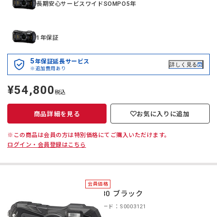
長期安心サービスワイドSOMPO5年
1年保証
5
年保証延長サービス
詳しく見る
※追加費用あり
¥54,800
定
税込
価
商品詳細を見る
お気に入りに追加
※この商品は会員の方は特別価格にてご購入いただけます。
ログイン・会員登録はこちら
会員価格
WG-80 ブラック
商品コード：S0003121