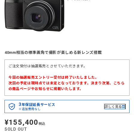
40mm相当の標準画角で撮影が楽しめる新レンズ搭載
ご注文受付は抽選販売とさせていただきます。
今回の抽選販売エントリー受付は終了いたしました。
次回の予定は現時点では未定となっております。決まり次第、こちら
の商品ページやお知らせに掲載いたします。
3
年保証延長サービス
詳しく見る
※追加費用なし
¥155,400
定
税込
価
SOLD OUT