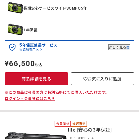
長期安心サービスワイドSOMPO5年
1年保証
5
年保証延長サービス
詳しく見る
※追加費用あり
¥66,500
定
税込
価
商品詳細を見る
お気に入りに追加
※この商品は会員の方は特別価格にてご購入いただけます。
ログイン・会員登録はこちら
会員価格
抽選販売
＊GR IIIx [安心の3年保証]
商品コード：S0015284