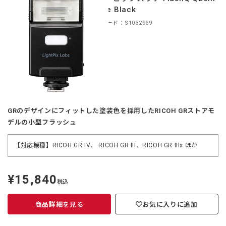
Matte Black
商品コード：S1032969
GRのデザインにフィットした塗装色を採用したRICOH GRストアモ
デルの小型フラッシュ
【対応機種】RICOH GR IV、 RICOH GR III、RICOH GR IIIx ほか
¥15,840
定
税込
価
商品詳細を見る
お気に入りに追加