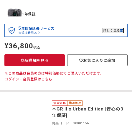
1年保証
5
年保証延長サービス
詳しく見る
※追加費用あり
¥36,800
定
税込
価
商品詳細を見る
お気に入りに追加
※この商品は会員の方は特別価格にてご購入いただけます。
ログイン・会員登録はこちら
会員価格
抽選販売
＊GR IIIx Urban Edition [安心の3
年保証]
商品コード：S0001156