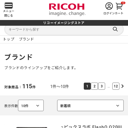
0
メ
メニュー
ログイン
カート
閉じる
イ
リコーイメージングストア
キ
キ
ン
ー
ー
検
ワ
ワ
索
ー
ー
トップ
ブランド
す
メ
ド
ド
る
検
か
索
ら
ニ
ブランド
探
す
ュ
ブランドのラインアップをご紹介します。
ー
115
…
1件～10件
1
2
3
12
対象商品：
件
を
開
表示件数
10件
新着順
選
選
く
択
択
中
中
ライトピックスラボ FlashQ Q20III