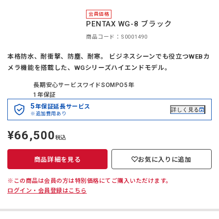
商品詳細を見る
お気に入りに追加
※この商品は会員の方は特別価格にてご購入いただけます。
ログイン・会員登録はこちら
会員価格
PENTAX WG-8 ブラック
商品コード：S0001490
本格防水、耐衝撃、防塵、耐寒。 ビジネスシーンでも役立つWEBカ
メラ機能を搭載した、WGシリーズハイエンドモデル。
長期安心サービスワイドSOMPO5年
1年保証
5
年保証延長サービス
詳しく見る
※追加費用あり
¥66,500
定
税込
価
商品詳細を見る
お気に入りに追加