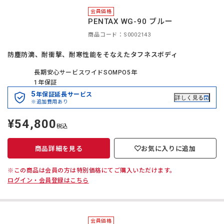
※この商品は会員の方は特別価格にてご購入いただけます。
ログイン・会員登録はこちら
会員価格
PENTAX WG-90 ブルー
商品コード：S0002143
防塵防滴、耐衝撃、耐寒性能をそなえたタフネスボディ
長期安心サービスワイドSOMPO5年
1年保証
5
年保証延長サービス
詳しく見る
※追加費用あり
¥54,800
定
税込
価
商品詳細を見る
お気に入りに追加