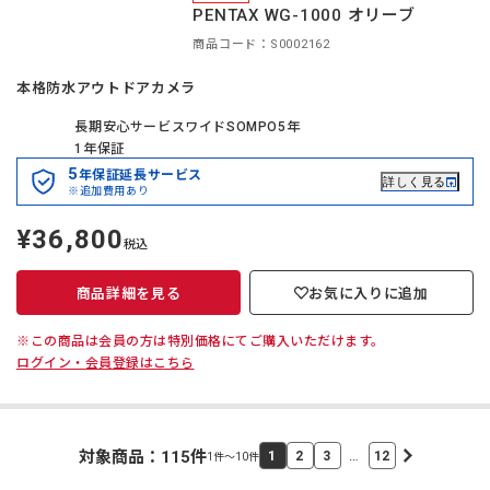
※この商品は会員の方は特別価格にてご購入いただけます。
ログイン・会員登録はこちら
会員価格
PENTAX WG-1000 オリーブ
商品コード：S0002162
本格防水アウトドアカメラ
長期安心サービスワイドSOMPO5年
1年保証
5
年保証延長サービス
詳しく見る
※追加費用あり
¥36,800
定
税込
価
商品詳細を見る
お気に入りに追加
※この商品は会員の方は特別価格にてご購入いただけます。