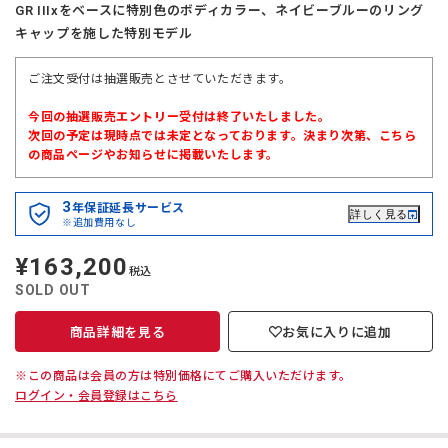
GR IIIxをベースに特別色のボディカラー、ネイビーブルーのリング
キャップを施した特別モデル
ご注文受付は抽選販売とさせていただきます。
今回の抽選販売エントリー受付は終了いたしました。
次回の予定は現時点では未定となっております。決まり次第、こちら
の商品ページやお知らせに掲載いたします。
3
年保証延長サービス
詳しく見る
※追加費用なし
¥163,200
定
税込
価
SOLD OUT