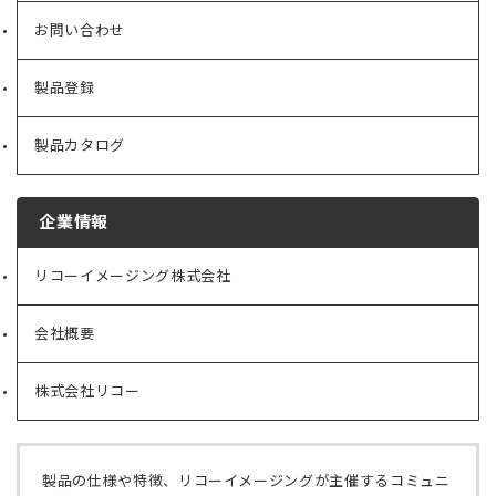
お問い合わせ
製品登録
製品カタログ
企業情報
リコーイメージング株式会社
（新
し
い
会社概要
（新
タ
し
ブ
い
で
株式会社リコー
（新
タ
開
し
ブ
く）
い
で
タ
開
ブ
く）
製品の仕様や特徴、リコーイメージングが主催するコミュニ