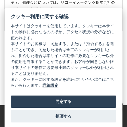
で
ティ、修理などについては、リコーイメージング株式会社の
開
公式サイトをご覧ください。
く）
クッキー利用に関する確認
リコーイメージング株式会社の公式サイト
（新
し
本サイトはクッキーを使用しています。クッキーは本サイ
い
トの動作に必要なもののほか、アクセス状況の分析などに
タ
使われます。
ブ
本サイトのお客様は「同意する」または「拒否する」を選
で
ぶことができ、同意した場合は全てのクッキーが利用さ
PENTAX
開
れ、拒否した場合は本サイトの動作に必要なクッキー以外
く）
PENTAX
PENTAX
PENTAX
PENTAX
PENTAX
の使用を制限することができます。お客様が同意しない限
の
の
の
の
の
り本サイトの動作に必要最小限のクッキー以外が利用され
公
公
公
公
公
式
式
式
式
式
ることはありません。
GR
LINE（新
X（新
Instagram（新
Facebook（新
YouTube（新
また、クッキーに関する設定を詳細に行いたい場合はこち
し
し
し
し
し
らから行えます。
詳細設定
い
い
い
い
い
GR
GR
GR
GR
GR
タ
の
タ
の
タ
の
タ
の
タ
の
ブ
公
ブ
公
ブ
公
ブ
公
ブ
公
で
式
で
式
で
式
で
式
で
式
同意する
開
LINE（新
開
X（新
開
Instagram（新
開
Facebook（新
開
YouTube（新
く）
し
く）
し
く）
し
く）
し
く）
し
絞り込み
い
い
い
い
い
タ
タ
タ
タ
タ
拒否する
特定商取引法に基づく表記
利用規約
プライバシーポリシー
ブ
ブ
ブ
ブ
ブ
で
で
で
で
で
© 2025 RICOH IMAGING COMPANY, LTD. All Rights Reserved.