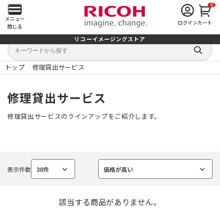
0
メ
メニュー
ログイン
カート
閉じる
イ
リコーイメージングストア
キ
キ
ン
ー
ー
検
ワ
ワ
索
ー
ー
トップ
修理貸出サービス
す
メ
ド
ド
る
検
か
索
ら
ニ
修理貸出サービス
探
す
ュ
修理貸出サービスのラインアップをご紹介します。
ー
を
表示件数
30件
価格が高い
開
選
選
択
択
中
中
く
該当する商品がありません。