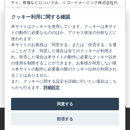
で
ティ、修理などについては、リコーイメージング株式会社の
開
公式サイトをご覧ください。
く）
クッキー利用に関する確認
リコーイメージング株式会社の公式サイト
（新
し
本サイトはクッキーを使用しています。クッキーは本サイ
い
トの動作に必要なもののほか、アクセス状況の分析などに
タ
使われます。
ブ
本サイトのお客様は「同意する」または「拒否する」を選
で
ぶことができ、同意した場合は全てのクッキーが利用さ
PENTAX
開
れ、拒否した場合は本サイトの動作に必要なクッキー以外
く）
PENTAX
PENTAX
PENTAX
PENTAX
PENTAX
の使用を制限することができます。お客様が同意しない限
の
の
の
の
の
り本サイトの動作に必要最小限のクッキー以外が利用され
公
公
公
公
公
式
式
式
式
式
ることはありません。
GR
LINE（新
X（新
Instagram（新
Facebook（新
YouTube（新
また、クッキーに関する設定を詳細に行いたい場合はこち
し
し
し
し
し
らから行えます。
詳細設定
い
い
い
い
い
GR
GR
GR
GR
GR
タ
の
タ
の
タ
の
タ
の
タ
の
ブ
公
ブ
公
ブ
公
ブ
公
ブ
公
で
式
で
式
で
式
で
式
で
式
同意する
開
LINE（新
開
X（新
開
Instagram（新
開
Facebook（新
開
YouTube（新
く）
し
く）
し
く）
し
く）
し
く）
し
絞り込み
い
い
い
い
い
タ
タ
タ
タ
タ
拒否する
特定商取引法に基づく表記
利用規約
プライバシーポリシー
ブ
ブ
ブ
ブ
ブ
で
で
で
で
で
© 2025 RICOH IMAGING COMPANY, LTD. All Rights Reserved.