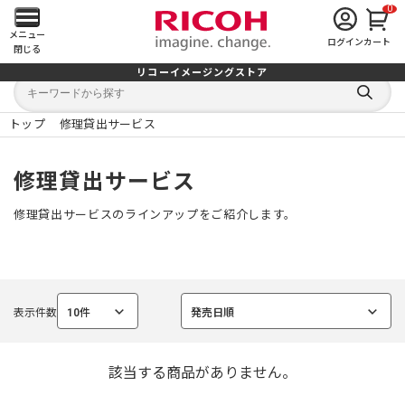
0
メ
メニュー
ログイン
カート
閉じる
イ
リコーイメージングストア
キ
キ
ン
ー
ー
検
ワ
ワ
索
ー
ー
トップ
修理貸出サービス
す
メ
ド
ド
る
検
か
索
ら
ニ
修理貸出サービス
探
す
ュ
修理貸出サービスのラインアップをご紹介します。
ー
を
表示件数
10件
発売日順
開
選
選
択
択
中
中
く
該当する商品がありません。