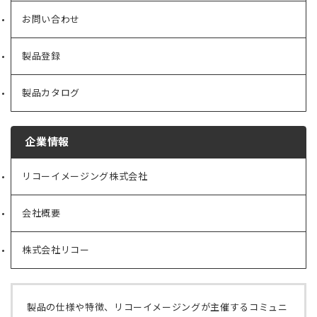
お問い合わせ
製品登録
製品カタログ
企業情報
リコーイメージング株式会社
（新
し
い
会社概要
（新
タ
し
ブ
い
で
株式会社リコー
（新
タ
開
し
ブ
く）
い
で
タ
開
ブ
く）
製品の仕様や特徴、リコーイメージングが主催するコミュニ