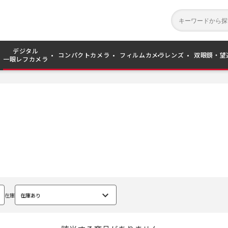
デジタル
コンパクトカメラ
フィルムカメラ
レンズ
双眼鏡・望
一眼レフカメラ
在庫
在庫あり
選
択
中