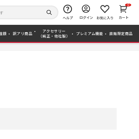
0
キ
ー
検
ログイン
カート
ワ
ヘルプ
お気に入り
索
ー
す
ド
る
アクセサリー
か
遠鏡
訳アリ商品
プレミアム機能
直販限定商品
（純正・他社製）
ら
探
す