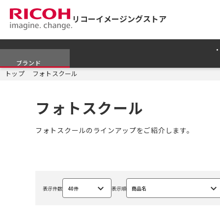
リコーイメージングストア
ブランド
トップ
フォトスクール
フォトスクール
フォトスクールのラインアップをご紹介します。
表示件数
40件
表示順
商品名
選
選
択
択
中
中