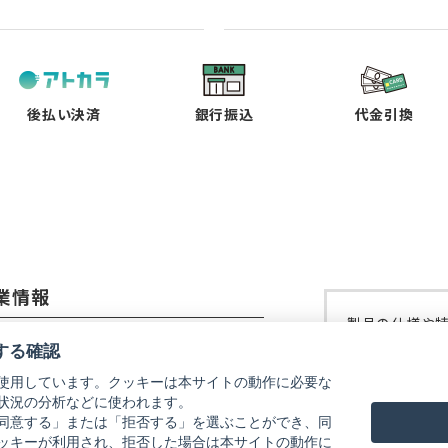
（新
（新
（新
（新
し
し
し
し
い
い
い
い
タ
タ
タ
タ
ブ
ブ
ブ
ブ
で
で
で
で
後払い決済
銀行振込
代金引換
開
開
開
開
く）
く）
く）
く）
業情報
製品の仕様や
コーイメージング株式会社
修理などにつ
する確認
ご覧ください
使用しています。クッキーは本サイトの動作に必要な
社概要
状況の分析などに使われます。
リコーイメー
式会社リコー
同意する」または「拒否する」を選ぶことができ、同
ッキーが利用され、拒否した場合は本サイトの動作に