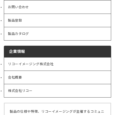
お問い合わせ
製品登録
製品カタログ
企業情報
リコーイメージング株式会社
（新
し
い
会社概要
（新
タ
し
ブ
い
で
株式会社リコー
（新
タ
開
し
ブ
く）
い
で
タ
開
ブ
く）
製品の仕様や特徴、リコーイメージングが主催するコミュニ