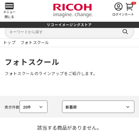
0
メ
メニュー
ログイン
カート
閉じる
イ
リコーイメージングストア
キ
キ
ン
ー
ー
検
ワ
ワ
索
ー
ー
トップ
フォトスクール
す
メ
ド
ド
る
検
か
索
ら
ニ
フォトスクール
探
す
ュ
フォトスクールのラインアップをご紹介します。
ー
を
表示件数
20件
新着順
開
選
選
択
択
中
中
く
該当する商品がありません。