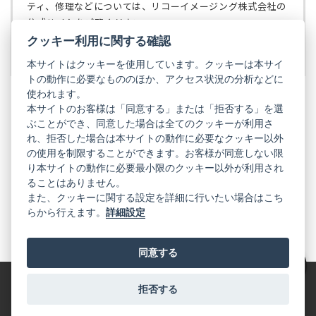
で
ティ、修理などについては、リコーイメージング株式会社の
開
公式サイトをご覧ください。
く）
クッキー利用に関する確認
リコーイメージング株式会社の公式サイト
（新
し
本サイトはクッキーを使用しています。クッキーは本サイ
い
トの動作に必要なもののほか、アクセス状況の分析などに
タ
使われます。
ブ
本サイトのお客様は「同意する」または「拒否する」を選
で
ぶことができ、同意した場合は全てのクッキーが利用さ
PENTAX
開
れ、拒否した場合は本サイトの動作に必要なクッキー以外
く）
PENTAX
PENTAX
PENTAX
PENTAX
PENTAX
の使用を制限することができます。お客様が同意しない限
の
の
の
の
の
り本サイトの動作に必要最小限のクッキー以外が利用され
公
公
公
公
公
式
式
式
式
式
ることはありません。
GR
LINE（新
X（新
Instagram（新
Facebook（新
YouTube（新
また、クッキーに関する設定を詳細に行いたい場合はこち
し
し
し
し
し
らから行えます。
詳細設定
い
い
い
い
い
GR
GR
GR
GR
GR
タ
の
タ
の
タ
の
タ
の
タ
の
ブ
公
ブ
公
ブ
公
ブ
公
ブ
公
で
式
で
式
で
式
で
式
で
式
同意する
開
LINE（新
開
X（新
開
Instagram（新
開
Facebook（新
開
YouTube（新
く）
し
く）
し
く）
し
く）
し
く）
し
絞り込み
い
い
い
い
い
タ
タ
タ
タ
タ
拒否する
特定商取引法に基づく表記
利用規約
プライバシーポリシー
ブ
ブ
ブ
ブ
ブ
で
で
で
で
で
© 2025 RICOH IMAGING COMPANY, LTD. All Rights Reserved.