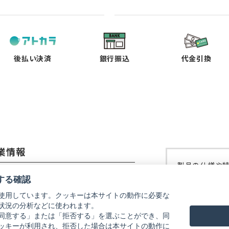
（新
（新
（新
（新
し
し
し
し
い
い
い
い
タ
タ
タ
タ
ブ
ブ
ブ
ブ
で
で
で
で
後払い決済
銀行振込
代金引換
開
開
開
開
く）
く）
く）
く）
業情報
製品の仕様や
コーイメージング株式会社
修理などにつ
する確認
ご覧ください
使用しています。クッキーは本サイトの動作に必要な
社概要
状況の分析などに使われます。
リコーイメー
式会社リコー
同意する」または「拒否する」を選ぶことができ、同
ッキーが利用され、拒否した場合は本サイトの動作に