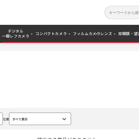
デジタル
コンパクトカメラ
フィルムカメラ
レンズ
双眼鏡・望
一眼レフカメラ
在庫
すべて表示
選
択
中