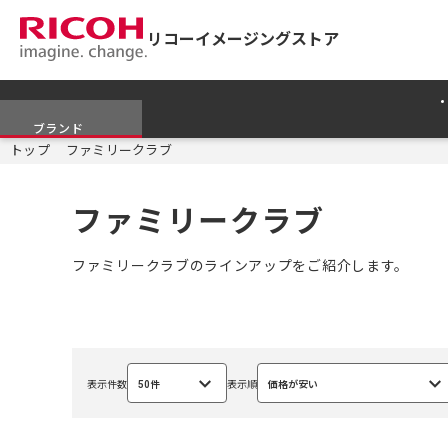
リコーイメージングストア
ブランド
トップ
ファミリークラブ
ファミリークラブ
ファミリークラブのラインアップをご紹介します。
表示件数
50件
表示順
価格が安い
選
選
択
択
中
中