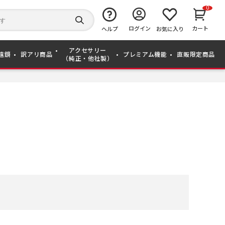
0
キ
ー
検
ログイン
カート
ワ
ヘルプ
お気に入り
索
ー
す
ド
る
アクセサリー
か
遠鏡
訳アリ商品
プレミアム機能
直販限定商品
（純正・他社製）
ら
探
す