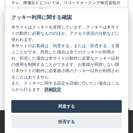
で
ティ、修理などについては、リコーイメージング株式会社の
開
公式サイトをご覧ください。
く）
クッキー利用に関する確認
リコーイメージング株式会社の公式サイト
（新
し
本サイトはクッキーを使用しています。クッキーは本サイ
い
トの動作に必要なもののほか、アクセス状況の分析などに
タ
使われます。
ブ
本サイトのお客様は「同意する」または「拒否する」を選
で
ぶことができ、同意した場合は全てのクッキーが利用さ
PENTAX
開
れ、拒否した場合は本サイトの動作に必要なクッキー以外
く）
PENTAX
PENTAX
PENTAX
PENTAX
PENTAX
の使用を制限することができます。お客様が同意しない限
の
の
の
の
の
り本サイトの動作に必要最小限のクッキー以外が利用され
公
公
公
公
公
式
式
式
式
式
ることはありません。
GR
LINE（新
X（新
Instagram（新
Facebook（新
YouTube（新
また、クッキーに関する設定を詳細に行いたい場合はこち
し
し
し
し
し
らから行えます。
詳細設定
い
い
い
い
い
GR
GR
GR
GR
GR
タ
の
タ
の
タ
の
タ
の
タ
の
ブ
公
ブ
公
ブ
公
ブ
公
ブ
公
で
式
で
式
で
式
で
式
で
式
同意する
開
LINE（新
開
X（新
開
Instagram（新
開
Facebook（新
開
YouTube（新
く）
し
く）
し
く）
し
く）
し
く）
し
絞り込み
い
い
い
い
い
タ
タ
タ
タ
タ
拒否する
特定商取引法に基づく表記
利用規約
プライバシーポリシー
ブ
ブ
ブ
ブ
ブ
で
で
で
で
で
© 2025 RICOH IMAGING COMPANY, LTD. All Rights Reserved.