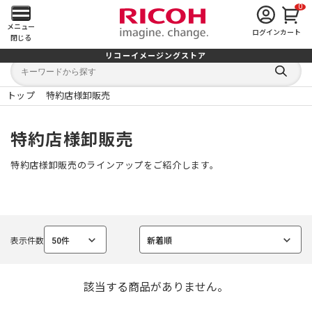
0
メ
メニュー
ログイン
カート
閉じる
イ
リコーイメージングストア
キ
キ
ン
ー
ー
検
ワ
ワ
索
ー
ー
トップ
特約店様卸販売
す
メ
ド
ド
る
検
か
索
ら
ニ
特約店様卸販売
探
す
ュ
特約店様卸販売のラインアップをご紹介します。
ー
を
表示件数
50件
新着順
開
選
選
択
択
中
中
く
該当する商品がありません。