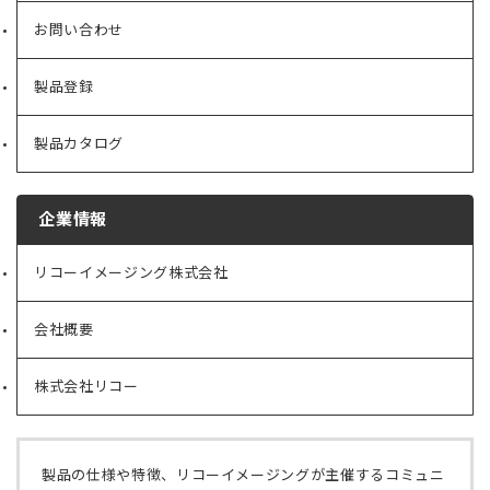
お問い合わせ
製品登録
製品カタログ
企業情報
リコーイメージング株式会社
（新
し
い
会社概要
（新
タ
し
ブ
い
で
株式会社リコー
（新
タ
開
し
ブ
く）
い
で
タ
開
ブ
く）
製品の仕様や特徴、リコーイメージングが主催するコミュニ