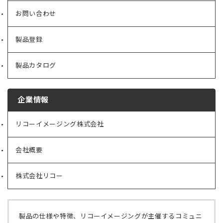
お問い合わせ
製品登録
製品カタログ
企業情報
リコーイメージング株式会社
（新
し
い
会社概要
（新
タ
し
ブ
い
で
株式会社リコー
（新
タ
開
し
ブ
く）
い
で
タ
開
ブ
く）
製品の仕様や特徴、リコーイメージングが主催するコミュニ