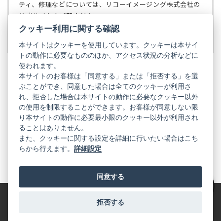
で
ティ、修理などについては、リコーイメージング株式会社の
開
公式サイトをご覧ください。
く）
クッキー利用に関する確認
リコーイメージング株式会社の公式サイト
（新
し
本サイトはクッキーを使用しています。クッキーは本サイ
い
トの動作に必要なもののほか、アクセス状況の分析などに
タ
使われます。
ブ
本サイトのお客様は「同意する」または「拒否する」を選
で
ぶことができ、同意した場合は全てのクッキーが利用さ
PENTAX
開
れ、拒否した場合は本サイトの動作に必要なクッキー以外
く）
PENTAX
PENTAX
PENTAX
PENTAX
PENTAX
の使用を制限することができます。お客様が同意しない限
の
の
の
の
の
り本サイトの動作に必要最小限のクッキー以外が利用され
公
公
公
公
公
式
式
式
式
式
ることはありません。
GR
LINE（新
X（新
Instagram（新
Facebook（新
YouTube（新
また、クッキーに関する設定を詳細に行いたい場合はこち
し
し
し
し
し
らから行えます。
詳細設定
い
い
い
い
い
GR
GR
GR
GR
GR
タ
の
タ
の
タ
の
タ
の
タ
の
ブ
公
ブ
公
ブ
公
ブ
公
ブ
公
で
式
で
式
で
式
で
式
で
式
同意する
開
LINE（新
開
X（新
開
Instagram（新
開
Facebook（新
開
YouTube（新
く）
し
く）
し
く）
し
く）
し
く）
し
絞り込み
い
い
い
い
い
タ
タ
タ
タ
タ
拒否する
特定商取引法に基づく表記
利用規約
プライバシーポリシー
ブ
ブ
ブ
ブ
ブ
で
で
で
で
で
© 2025 RICOH IMAGING COMPANY, LTD. All Rights Reserved.