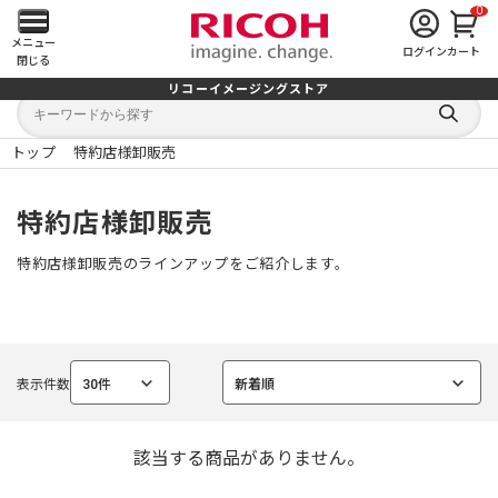
0
メ
メニュー
ログイン
カート
閉じる
イ
リコーイメージングストア
キ
キ
ン
ー
ー
検
ワ
ワ
索
ー
ー
トップ
特約店様卸販売
す
メ
ド
ド
る
検
か
索
ら
ニ
特約店様卸販売
探
す
ュ
特約店様卸販売のラインアップをご紹介します。
ー
を
表示件数
30件
新着順
開
選
選
択
択
中
中
く
該当する商品がありません。