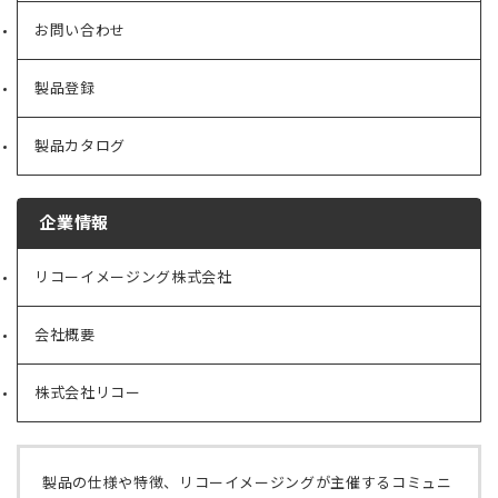
お問い合わせ
製品登録
製品カタログ
企業情報
リコーイメージング株式会社
（新
し
い
会社概要
（新
タ
し
ブ
い
で
株式会社リコー
（新
タ
開
し
ブ
く）
い
で
タ
開
ブ
く）
製品の仕様や特徴、リコーイメージングが主催するコミュニ