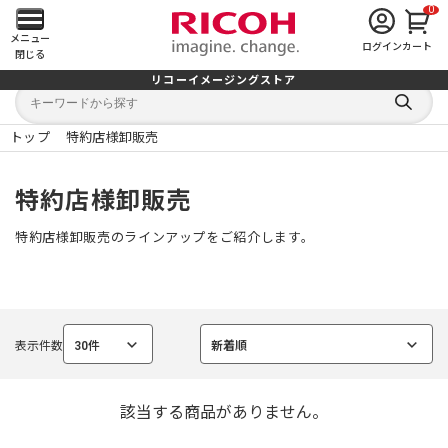
0
メ
メニュー
ログイン
カート
閉じる
イ
リコーイメージングストア
キ
キ
ン
ー
ー
検
ワ
ワ
索
ー
ー
トップ
特約店様卸販売
す
メ
ド
ド
る
検
か
索
ら
ニ
特約店様卸販売
探
す
ュ
特約店様卸販売のラインアップをご紹介します。
ー
を
表示件数
30件
新着順
開
選
選
択
択
中
中
く
該当する商品がありません。