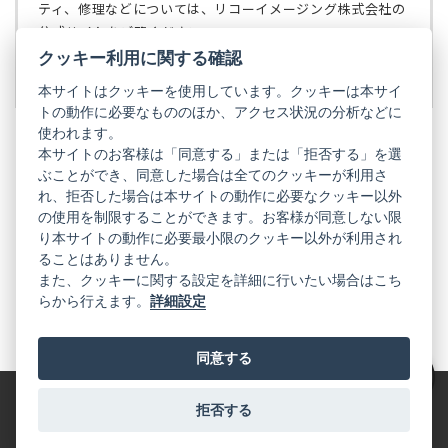
で
ティ、修理などについては、リコーイメージング株式会社の
開
公式サイトをご覧ください。
く）
クッキー利用に関する確認
リコーイメージング株式会社の公式サイト
（新
し
本サイトはクッキーを使用しています。クッキーは本サイ
い
トの動作に必要なもののほか、アクセス状況の分析などに
タ
使われます。
ブ
本サイトのお客様は「同意する」または「拒否する」を選
で
ぶことができ、同意した場合は全てのクッキーが利用さ
PENTAX
開
れ、拒否した場合は本サイトの動作に必要なクッキー以外
く）
PENTAX
PENTAX
PENTAX
PENTAX
PENTAX
の使用を制限することができます。お客様が同意しない限
の
の
の
の
の
り本サイトの動作に必要最小限のクッキー以外が利用され
公
公
公
公
公
式
式
式
式
式
ることはありません。
GR
LINE（新
X（新
Instagram（新
Facebook（新
YouTube（新
また、クッキーに関する設定を詳細に行いたい場合はこち
し
し
し
し
し
らから行えます。
詳細設定
い
い
い
い
い
GR
GR
GR
GR
GR
タ
の
タ
の
タ
の
タ
の
タ
の
ブ
公
ブ
公
ブ
公
ブ
公
ブ
公
で
式
で
式
で
式
で
式
で
式
同意する
開
LINE（新
開
X（新
開
Instagram（新
開
Facebook（新
開
YouTube（新
く）
し
く）
し
く）
し
く）
し
く）
し
絞り込み
い
い
い
い
い
タ
タ
タ
タ
タ
拒否する
特定商取引法に基づく表記
利用規約
プライバシーポリシー
ブ
ブ
ブ
ブ
ブ
で
で
で
で
で
© 2025 RICOH IMAGING COMPANY, LTD. All Rights Reserved.