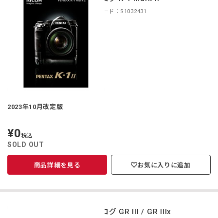
商品コード：S1032431
2023年10月改定版
¥0
定
税込
価
SOLD OUT
商品詳細を見る
お気に入りに追加
カタログ GR III / GR IIIx