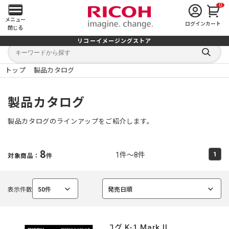
0
メ
メニュー
ログイン
カート
閉じる
イ
リコーイメージングストア
キ
キ
ン
ー
ー
検
ワ
ワ
索
ー
ー
トップ
製品カタログ
す
メ
ド
ド
る
検
か
索
ら
ニ
製品カタログ
探
す
ュ
製品カタログのラインアップをご紹介します。
ー
8
1件～8件
1
対象商品：
件
を
開
表示件数
50件
発売日順
選
選
く
択
択
中
中
カタログ K-1 Mark II