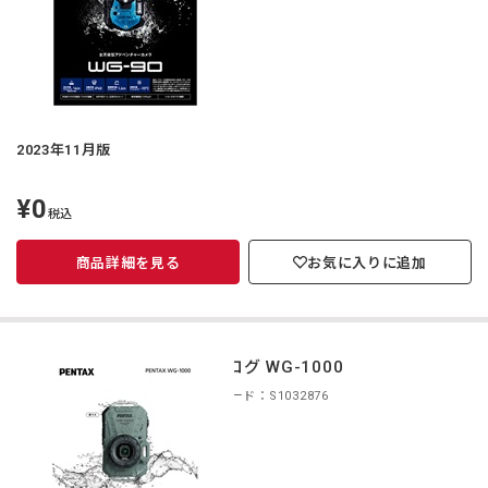
2023年11月版
¥0
定
税込
価
商品詳細を見る
お気に入りに追加
カタログ WG-1000
商品コード：S1032876