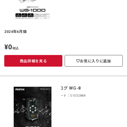
2024年6月版
¥0
定
税込
価
商品詳細を見る
お気に入りに追加
カタログ WG-8
商品コード：S1032888