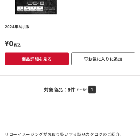
2024年6月版
¥0
定
税込
価
商品詳細を見る
お気に入りに追加
対象商品：
8
件
1
1件～8件
リコーイメージングがお取り扱いする製品カタログのご紹介。