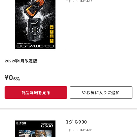
商品コード：S1032437
2022年5月改定版
¥0
定
税込
価
商品詳細を見る
お気に入りに追加
カタログ G900
商品コード：S1032438