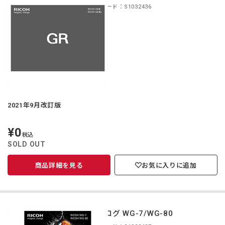
商品コード：S1032436
2021年9月改訂版
¥0
定
税込
価
SOLD OUT
商品詳細を見る
お気に入りに追加
カタログ WG-7/WG-80