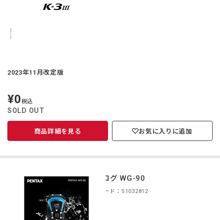
2023年11月改定版
¥0
定
税込
価
SOLD OUT
商品詳細を見る
お気に入りに追加
カタログ WG-90
商品コード：S1032812