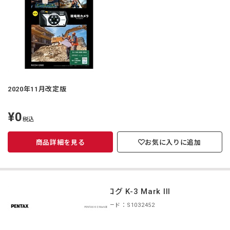
2020年11月改定版
¥0
定
税込
価
商品詳細を見る
お気に入りに追加
カタログ K-3 Mark III
商品コード：S1032452