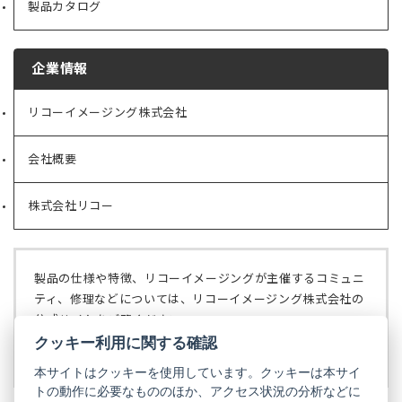
製品カタログ
企業情報
リコーイメージング株式会社
（新
し
い
会社概要
（新
タ
し
ブ
い
で
株式会社リコー
（新
タ
開
し
ブ
く）
い
で
タ
開
ブ
く）
製品の仕様や特徴、リコーイメージングが主催するコミュニ
で
ティ、修理などについては、リコーイメージング株式会社の
開
公式サイトをご覧ください。
く）
クッキー利用に関する確認
リコーイメージング株式会社の公式サイト
（新
し
本サイトはクッキーを使用しています。クッキーは本サイ
い
トの動作に必要なもののほか、アクセス状況の分析などに
タ