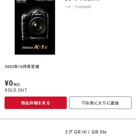
商品コード：S1032431
2023年10月改定版
¥0
定
税込
価
SOLD OUT
商品詳細を見る
お気に入りに追加
カタログ GR III / GR IIIx