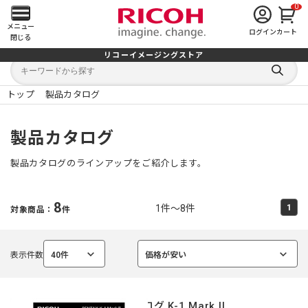
0
メ
メニュー
ログイン
カート
閉じる
イ
リコーイメージングストア
キ
キ
ン
ー
ー
検
ワ
ワ
索
ー
ー
トップ
製品カタログ
す
メ
ド
ド
る
検
か
索
ら
ニ
製品カタログ
探
す
ュ
製品カタログのラインアップをご紹介します。
ー
8
1件～8件
1
対象商品：
件
を
開
表示件数
40件
価格が安い
選
選
く
択
択
中
中
カタログ K-1 Mark II