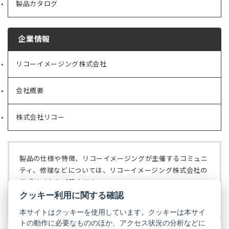
製品カタログ
企業情報
リコーイメージング株式会社
（新
し
い
会社概要
（新
タ
し
ブ
い
で
株式会社リコー
（新
タ
開
し
ブ
く）
い
で
タ
開
ブ
く）
製品の仕様や特徴、リコーイメージングが主催するコミュニ
で
ティ、修理などについては、リコーイメージング株式会社の
開
公式サイトをご覧ください。
く）
クッキー利用に関する確認
リコーイメージング株式会社の公式サイト
（新
し
本サイトはクッキーを使用しています。クッキーは本サイ
い
トの動作に必要なもののほか、アクセス状況の分析などに
タ