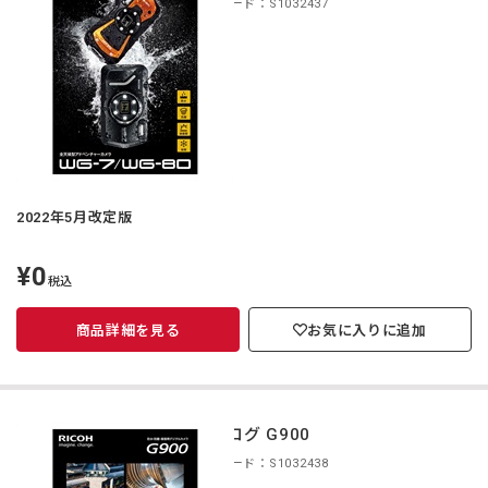
商品コード：S1032437
2022年5月改定版
¥0
定
税込
価
商品詳細を見る
お気に入りに追加
カタログ G900
商品コード：S1032438