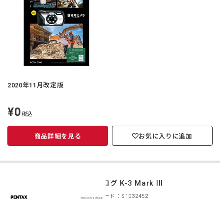
2020年11月改定版
¥0
定
税込
価
商品詳細を見る
お気に入りに追加
カタログ K-3 Mark III
商品コード：S1032452