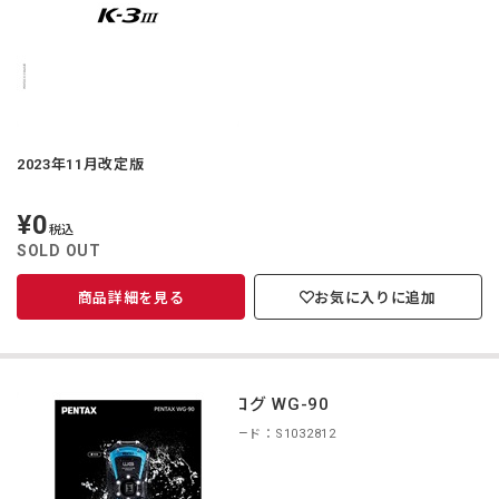
2023年11月改定版
¥0
定
税込
価
SOLD OUT
商品詳細を見る
お気に入りに追加
カタログ WG-90
商品コード：S1032812