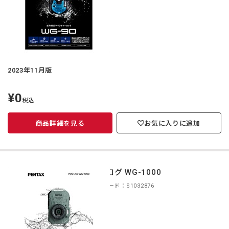
2023年11月版
¥0
定
税込
価
商品詳細を見る
お気に入りに追加
カタログ WG-1000
商品コード：S1032876