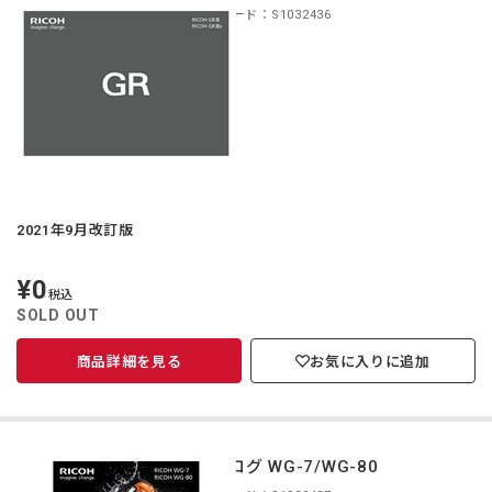
商品コード：S1032436
2021年9月改訂版
¥0
定
税込
価
SOLD OUT
商品詳細を見る
お気に入りに追加
カタログ WG-7/WG-80