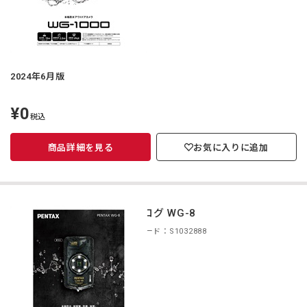
2024年6月版
¥0
定
税込
価
商品詳細を見る
お気に入りに追加
カタログ WG-8
商品コード：S1032888