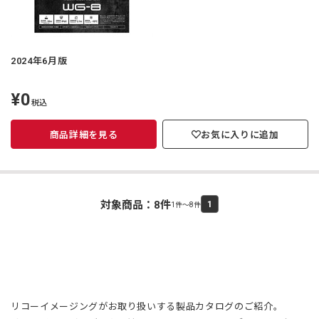
2024年6月版
¥0
定
税込
価
商品詳細を見る
お気に入りに追加
対象商品：
8
件
1
1件～8件
リコーイメージングがお取り扱いする製品カタログのご紹介。