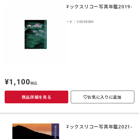
ペンタックスリコー写真年鑑2019-
2020
商品コード：S0098380
¥1,100
定
税込
価
商品詳細を見る
お気に入りに追加
ペンタックスリコー写真年鑑2021-
2022