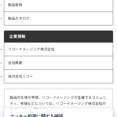
製品登録
製品カタログ
企業情報
リコーイメージング株式会社
（新
し
い
会社概要
（新
タ
し
ブ
い
で
株式会社リコー
（新
タ
開
し
ブ
く）
い
で
タ
開
ブ
く）
製品の仕様や特徴、リコーイメージングが主催するコミュニ
で
ティ、修理などについては、リコーイメージング株式会社の
開
公式サイトをご覧ください。
く）
クッキー利用に関する確認