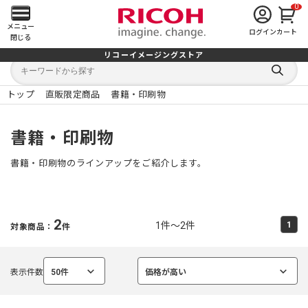
0
メ
メニュー
ログイン
カート
閉じる
イ
リコーイメージングストア
キ
キ
ン
ー
ー
検
ワ
ワ
索
ー
ー
トップ
直販限定商品
書籍・印刷物
す
メ
ド
ド
る
検
か
索
ら
ニ
書籍・印刷物
探
す
ュ
書籍・印刷物のラインアップをご紹介します。
ー
を
2
1件～2件
1
対象商品：
件
開
く
表示件数
50件
価格が高い
選
選
択
択
中
中