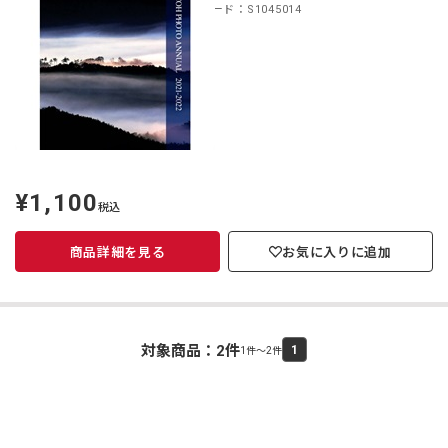
商品コード：S1045014
¥1,100
定
税込
価
商品詳細を見る
お気に入りに追加
対象商品：
2
件
1
1件～2件