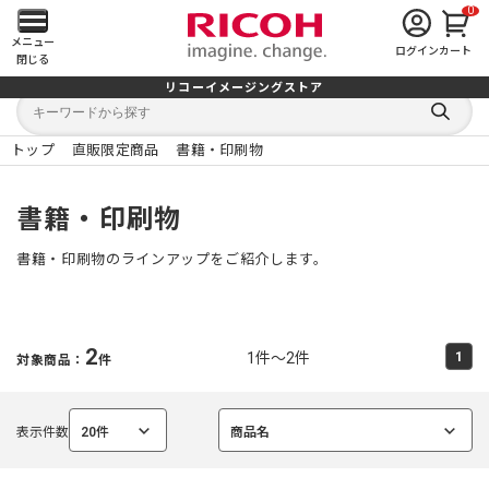
0
メ
メニュー
ログイン
カート
閉じる
イ
リコーイメージングストア
キ
キ
ン
ー
ー
検
ワ
ワ
索
ー
ー
トップ
直販限定商品
書籍・印刷物
す
メ
ド
ド
る
検
か
索
ら
ニ
書籍・印刷物
探
す
ュ
書籍・印刷物のラインアップをご紹介します。
ー
を
2
1件～2件
1
対象商品：
件
開
く
表示件数
20件
商品名
選
選
択
択
中
中