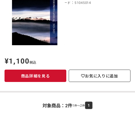
商品コード：S1045014
¥1,100
定
税込
価
商品詳細を見る
お気に入りに追加
対象商品：
2
件
1
1件～2件