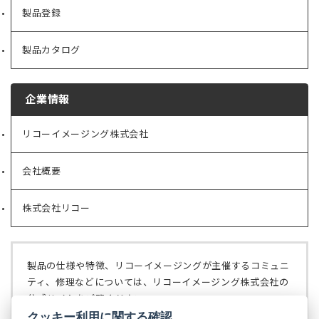
製品登録
製品カタログ
企業情報
リコーイメージング株式会社
（新
し
い
会社概要
（新
タ
し
ブ
い
で
株式会社リコー
（新
タ
開
し
ブ
く）
い
で
タ
開
ブ
く）
製品の仕様や特徴、リコーイメージングが主催するコミュニ
で
ティ、修理などについては、リコーイメージング株式会社の
開
公式サイトをご覧ください。
く）
クッキー利用に関する確認