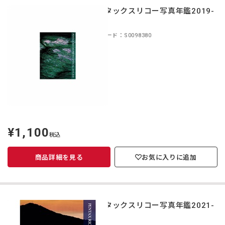
ペンタックスリコー写真年鑑2019-
2020
商品コード：S0098380
¥1,100
定
税込
価
商品詳細を見る
お気に入りに追加
ペンタックスリコー写真年鑑2021-
2022