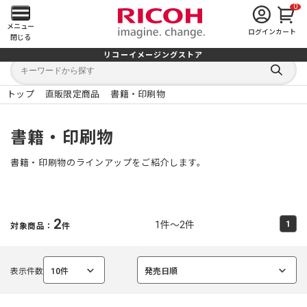
0
メ
メニュー
ログイン
カート
閉じる
イ
リコーイメージングストア
キ
キ
ン
ー
ー
検
ワ
ワ
索
ー
ー
トップ
直販限定商品
書籍・印刷物
す
メ
ド
ド
る
検
か
索
ら
ニ
書籍・印刷物
探
す
ュ
書籍・印刷物のラインアップをご紹介します。
ー
を
2
1件～2件
1
対象商品：
件
開
く
表示件数
10件
発売日順
選
選
択
択
中
中