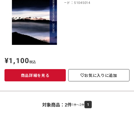
商品コード：S1045014
¥1,100
定
税込
価
商品詳細を見る
お気に入りに追加
対象商品：
2
件
1
1件～2件