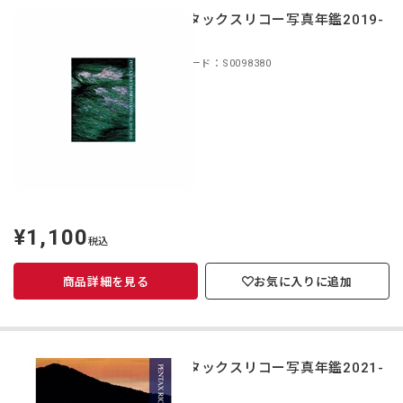
ペンタックスリコー写真年鑑2019-
2020
商品コード：S0098380
¥1,100
定
税込
価
商品詳細を見る
お気に入りに追加
ペンタックスリコー写真年鑑2021-
2022