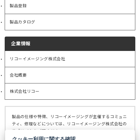
製品登録
製品カタログ
企業情報
リコーイメージング株式会社
（新
し
い
会社概要
（新
タ
し
ブ
い
で
株式会社リコー
（新
タ
開
し
ブ
く）
い
で
タ
開
ブ
く）
製品の仕様や特徴、リコーイメージングが主催するコミュニ
で
ティ、修理などについては、リコーイメージング株式会社の
開
公式サイトをご覧ください。
く）
クッキー利用に関する確認