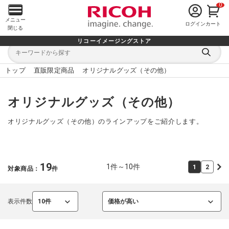
0
メ
メニュー
ログイン
カート
閉じる
イ
リコーイメージングストア
キ
キ
ー
ン
ー
検
ワ
ワ
索
ー
ー
トップ
直販限定商品
オリジナルグッズ（その他）
す
メ
ド
ド
る
検
か
索
ら
ニ
探
オリジナルグッズ（その他）
す
ュ
オリジナルグッズ（その他）のラインアップをご紹介します。
ー
を
19
1件～10件
1
2
対象商品：
件
開
く
表示件数
10件
価格が高い
選
選
択
択
中
中