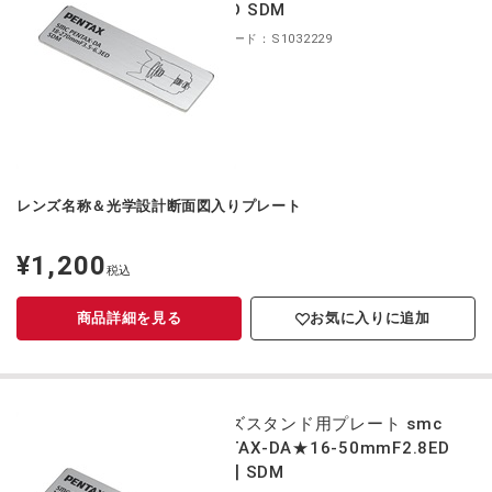
6.3ED SDM
商品コード：S1032229
レンズ名称＆光学設計断面図入りプレート
¥1,200
定
税込
価
商品詳細を見る
お気に入りに追加
レンズスタンド用プレート smc
PENTAX-DA★16-50mmF2.8ED
AL[IF] SDM