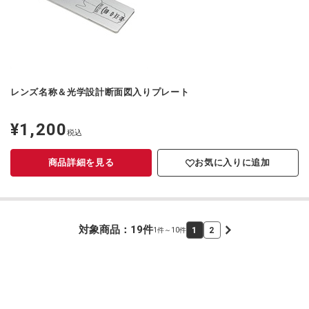
レンズ名称＆光学設計断面図入りプレート
¥1,200
定
税込
価
商品詳細を見る
お気に入りに追加
対象商品：
19
件
1
2
1件～10件