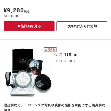
¥9,280
定
税込
価
SOLD OUT
商品詳細を見る
お気に入りに追加
会員価格
CBLレンズ 110mm
商品コード：S0098893
理想的なカラーバランスの写真や映像の撮影を可能にする画期的な
製品