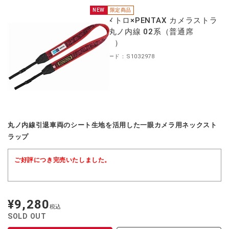
NEW
限定商品
東京メトロ×PENTAX カメラストラ
ップ 丸ノ内線 02系（普通席
（赤））
商品コード：S1032978
丸ノ内線引退車両のシート生地を活用した一眼カメラ用ネックスト
ラップ
ご好評につき完売いたしました。
¥9,280
定
税込
価
SOLD OUT