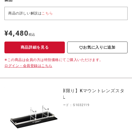
商品の詳しい解説は
こちら
¥4,480
定
税込
価
商品詳細を見る
お気に入りに追加
※この商品は会員の方は特別価格にてご購入いただけます。
ログイン・会員登録はこちら
【在庫限り】Kマウントレンズスタ
ンド L
商品コード：S1032119