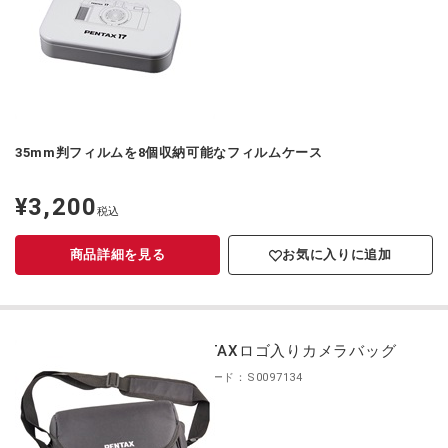
35mm判フィルムを8個収納可能なフィルムケース
¥3,200
定
税込
価
商品詳細を見る
お気に入りに追加
PENTAXロゴ入りカメラバッグ
商品コード：S0097134