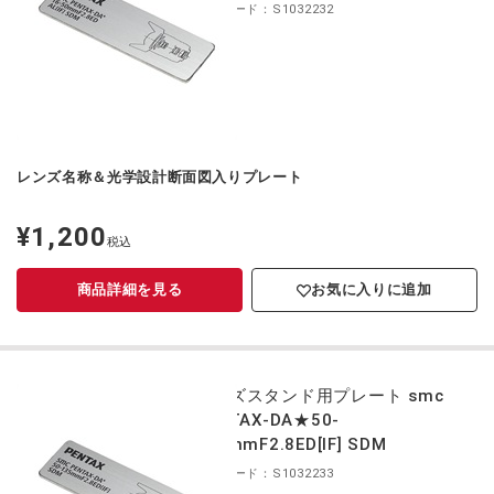
商品コード：S1032232
レンズ名称＆光学設計断面図入りプレート
¥1,200
定
税込
価
商品詳細を見る
お気に入りに追加
レンズスタンド用プレート smc
PENTAX-DA★50-
135mmF2.8ED[IF] SDM
商品コード：S1032233