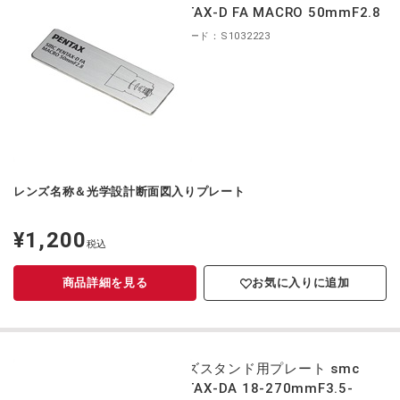
PENTAX-D FA MACRO 50mmF2.8
商品コード：S1032223
レンズ名称＆光学設計断面図入りプレート
¥1,200
定
税込
価
商品詳細を見る
お気に入りに追加
レンズスタンド用プレート smc
PENTAX-DA 18-270mmF3.5-