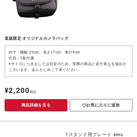
直販限定 オリジナルカメラバッグ
内寸：横幅 23cm、高さ17cm、奥行9cm
仕切：1枚付属
※サイズにつきましては目安のため、実際の商品と若干異なる場合が
ございます。あらかじめご了承ください。
¥2,200
定
税込
価
商品詳細を見る
お気に入りに追加
レンズスタンド用プレート smc