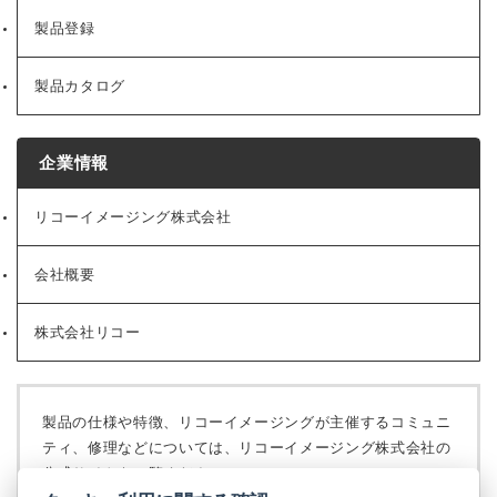
製品登録
製品カタログ
企業情報
リコーイメージング株式会社
（新
し
い
会社概要
（新
タ
し
ブ
い
で
株式会社リコー
（新
タ
開
し
ブ
く）
い
で
タ
開
ブ
く）
製品の仕様や特徴、リコーイメージングが主催するコミュニ
で
ティ、修理などについては、リコーイメージング株式会社の
開
公式サイトをご覧ください。
く）