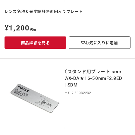
レンズ名称＆光学設計断面図入りプレート
¥1,200
定
税込
価
商品詳細を見る
お気に入りに追加
レンズスタンド用プレート smc
PENTAX-DA★16-50mmF2.8ED
AL[IF] SDM
商品コード：S1032232