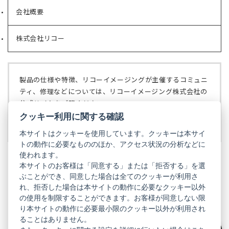
い
会社概要
（新
タ
し
ブ
い
で
株式会社リコー
（新
タ
開
し
ブ
く）
い
で
タ
開
ブ
く）
製品の仕様や特徴、リコーイメージングが主催するコミュニ
で
ティ、修理などについては、リコーイメージング株式会社の
開
公式サイトをご覧ください。
く）
クッキー利用に関する確認
リコーイメージング株式会社の公式サイト
（新
し
本サイトはクッキーを使用しています。クッキーは本サイ
い
トの動作に必要なもののほか、アクセス状況の分析などに
タ
使われます。
ブ
本サイトのお客様は「同意する」または「拒否する」を選
で
ぶことができ、同意した場合は全てのクッキーが利用さ
PENTAX
開
れ、拒否した場合は本サイトの動作に必要なクッキー以外
く）
PENTAX
PENTAX
PENTAX
PENTAX
PENTAX
の使用を制限することができます。お客様が同意しない限
の
の
の
の
の
り本サイトの動作に必要最小限のクッキー以外が利用され
公
公
公
公
公
式
式
式
式
式
ることはありません。
GR
LINE（新
X（新
Instagram（新
Facebook（新
YouTube（新