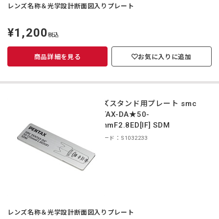
レンズ名称＆光学設計断面図入りプレート
¥1,200
定
税込
価
商品詳細を見る
お気に入りに追加
レンズスタンド用プレート smc
PENTAX-DA★50-
135mmF2.8ED[IF] SDM
商品コード：S1032233
レンズ名称＆光学設計断面図入りプレート