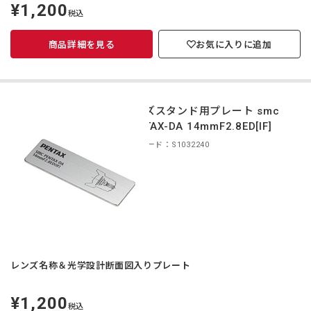
¥1,200
定
税込
価
商品詳細を見る
お気に入りに追加
レンズスタンド用プレート smc
PENTAX-DA 14mmF2.8ED[IF]
商品コード：S1032240
レンズ名称＆光学設計断面図入りプレート
¥1,200
定
税込
価