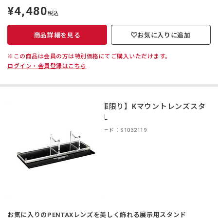
¥4,480
定
税込
価
商品詳細を見る
お気に入りに追加
※この商品は会員の方は特別価格にてご購入いただけます。
ログイン・会員登録はこちら
【在庫限り】Kマウントレンズスタ
ンド L
商品コード：S1032119
お気に入りのPENTAXレンズを美しく飾れる展示用スタンド