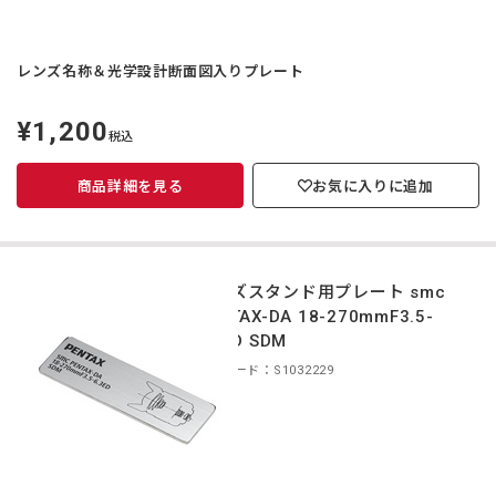
レンズ名称＆光学設計断面図入りプレート
¥1,200
定
税込
価
商品詳細を見る
お気に入りに追加
レンズスタンド用プレート smc
PENTAX-DA 18-270mmF3.5-
6.3ED SDM
商品コード：S1032229