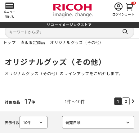
0
メ
メニュー
ログイン
カート
閉じる
イ
リコーイメージングストア
キ
キ
ン
ー
ー
検
ワ
ワ
索
ー
ー
トップ
直販限定商品
オリジナルグッズ（その他）
す
メ
ド
ド
る
検
か
索
ら
ニ
オリジナルグッズ（その他）
探
す
ュ
オリジナルグッズ（その他）のラインアップをご紹介します。
ー
を
17
1件～10件
1
2
対象商品：
件
開
く
表示件数
10件
発売日順
選
選
択
択
中
中