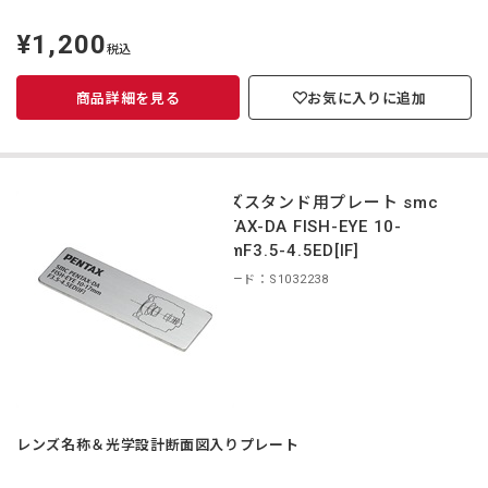
¥1,200
定
税込
価
商品詳細を見る
お気に入りに追加
レンズスタンド用プレート smc
PENTAX-DA FISH-EYE 10-
17mmF3.5-4.5ED[IF]
商品コード：S1032238
レンズ名称＆光学設計断面図入りプレート