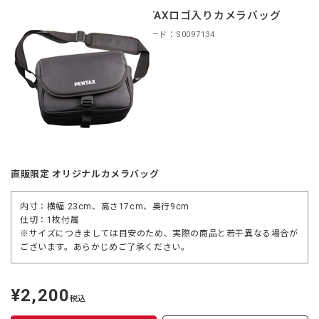
PENTAXロゴ入りカメラバッグ
商品コード：S0097134
直販限定 オリジナルカメラバッグ
内寸：横幅 23cm、高さ17cm、奥行9cm
仕切：1枚付属
※サイズにつきましては目安のため、実際の商品と若干異なる場合が
ございます。あらかじめご了承ください。
¥2,200
定
税込
価