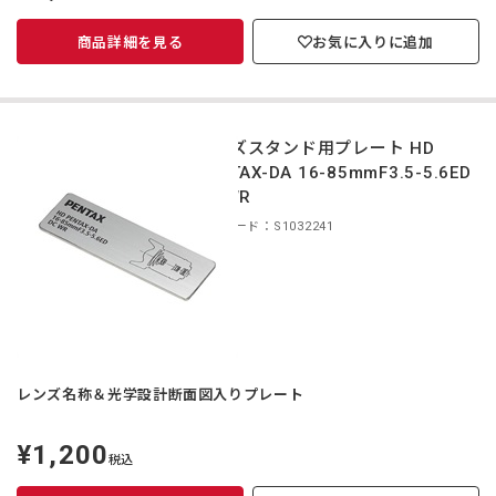
商品詳細を見る
お気に入りに追加
レンズスタンド用プレート HD
PENTAX-DA 16-85mmF3.5-5.6ED
DC WR
商品コード：S1032241
レンズ名称＆光学設計断面図入りプレート
¥1,200
定
税込
価