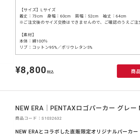
【サイズ】Lサイズ
着丈：73cm 身幅：60cm 肩幅：52cm 袖丈：64cm
※ご注文後のサイズ交換はできませんので、ご確認のうえご注
【素材】
本体：綿100％
リブ：コットン95%／ポリウレタン5%
¥8,800
定
商
価
税込
NEW ERA｜PENTAXロゴパーカー グレー 
商品コード：S1032632
NEW ERAとコラボした直販限定オリジナルパーカー