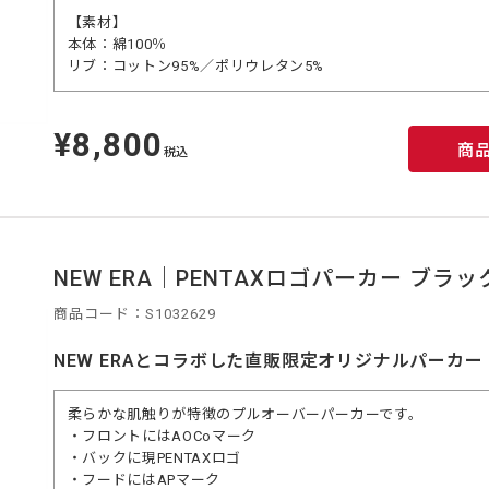
【素材】
本体：綿100％
リブ：コットン95%／ポリウレタン5%
¥8,800
定
商
価
税込
NEW ERA｜PENTAXロゴパーカー ブラック
商品コード：S1032629
NEW ERAとコラボした直販限定オリジナルパーカー
柔らかな肌触りが特徴のプルオーバーパーカーです。
・フロントにはAOCoマーク
・バックに現PENTAXロゴ
・フードにはAPマーク