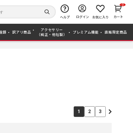
0
キ
ー
検
ログイン
カート
ワ
ヘルプ
お気に入り
索
ー
す
ド
る
アクセサリー
か
遠鏡
訳アリ商品
プレミアム機能
直販限定商品
（純正・他社製）
ら
探
す
1
2
3