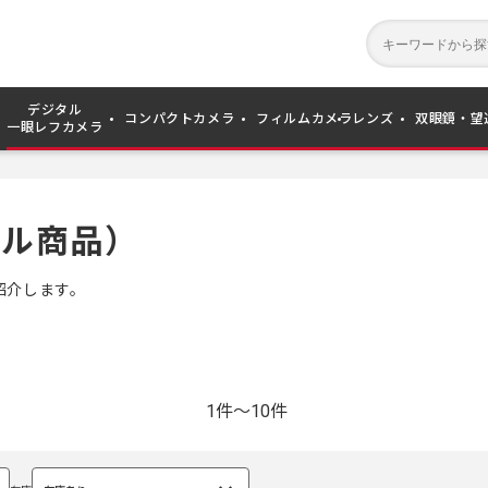
デジタル
コンパクトカメラ
フィルムカメラ
レンズ
双眼鏡・望
一眼レフカメラ
レル商品）
紹介します。
1件～10件