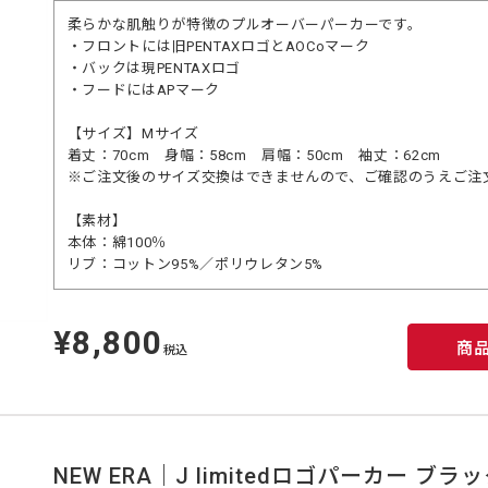
柔らかな肌触りが特徴のプルオーバーパーカーです。
・フロントには旧PENTAXロゴとAOCoマーク
・バックは現PENTAXロゴ
・フードにはAPマーク
【サイズ】Mサイズ
着丈：70cm 身幅：58cm 肩幅：50cm 袖丈：62cm
※ご注文後のサイズ交換はできませんので、ご確認のうえご注
【素材】
本体：綿100％
リブ：コットン95%／ポリウレタン5%
¥8,800
定
商
価
税込
NEW ERA｜J limitedロゴパーカー ブラッ