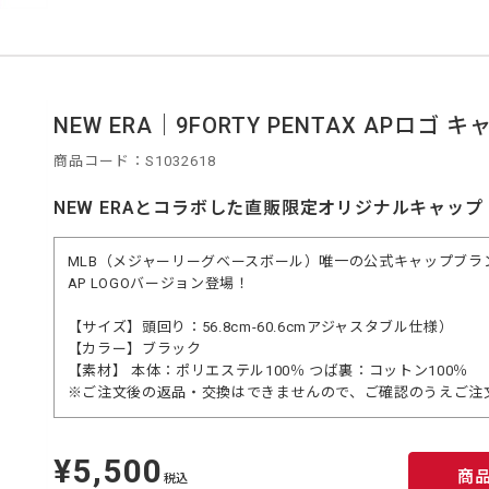
NEW ERA｜9FORTY PENTAX APロゴ 
商品コード：S1032618
NEW ERAとコラボした直販限定オリジナルキャップ
MLB（メジャーリーグベースボール）唯一の公式キャップブランド「
AP LOGOバージョン登場！
【サイズ】頭回り：56.8cm-60.6cmアジャスタブル仕様）
【カラー】ブラック
【素材】 本体：ポリエステル100％ つば裏：コットン100％
※ご注文後の返品・交換はできませんので、ご確認のうえご注
¥5,500
定
商
価
税込