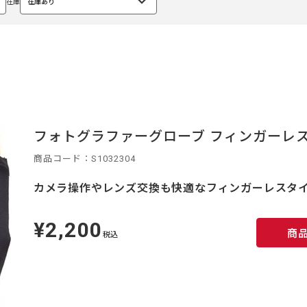
在庫
在庫あり
選
択
中
フォトグラファーグローブ フィンガーレス 
商品コード：S1032304
カメラ操作やレンズ交換も快適なフィンガーレスタ
¥2,200
定
商
価
税込