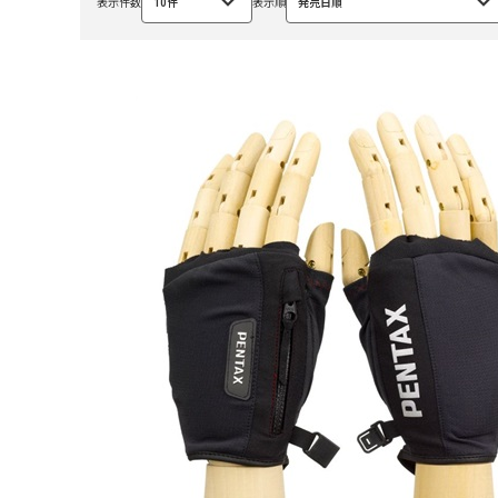
表示件数
10件
表示順
発売日順
選
選
択
択
中
中