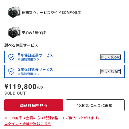
長期安心サービスワイドSOMPO5年
安心の3年保証
選べる保証サービス
5
年保証延長サービス
詳しく見る
※追加費用あり
3
年保証延長サービス
詳しく見る
※追加費用なし
¥119,800
定
税込
価
SOLD OUT
商品詳細を見る
お気に入りに追加
※この商品は会員の方は特別価格にてご購入いただけます。
ログイン・会員登録はこちら