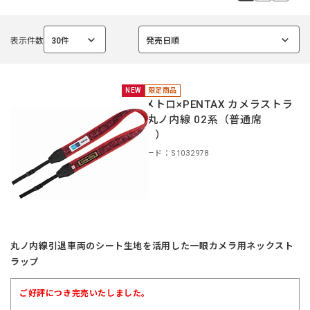
表示件数
30件
発売日順
選
選
択
択
中
中
NEW
限定商品
東京メトロ×PENTAX カメラストラ
ップ 丸ノ内線 02系（普通席
（赤））
商品コード：S1032978
丸ノ内線引退車両のシート生地を活用した一眼カメラ用ネックスト
ラップ
ご好評につき完売いたしました。