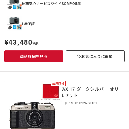
長期安心サービスワイドSOMPO5年
1年保証
¥43,480
定
税込
価
商品詳細を見る
お気に入りに追加
会員価格
PENTAX 17 ダークシルバー オリ
ジナルセット
商品コード：S0018926-set01