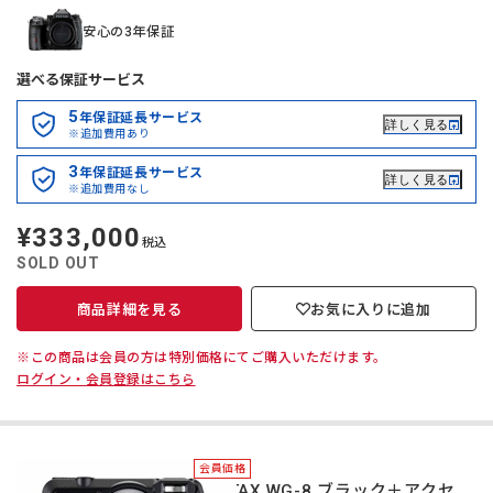
安心の3年保証
選べる保証サービス
5
年保証延長サービス
詳しく見る
※追加費用あり
3
年保証延長サービス
詳しく見る
※追加費用なし
¥333,000
定
税込
価
SOLD OUT
商品詳細を見る
お気に入りに追加
※この商品は会員の方は特別価格にてご購入いただけます。
ログイン・会員登録はこちら
会員価格
PENTAX WG-8 ブラック＋アクセ