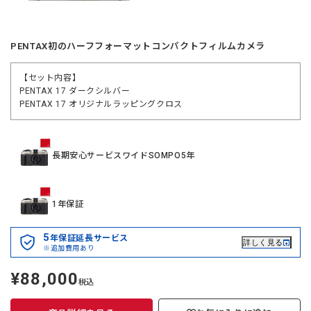
PENTAX初のハーフフォーマットコンパクトフィルムカメラ
【セット内容】
PENTAX 17 ダークシルバー
PENTAX 17 オリジナルラッピングクロス
長期安心サービスワイドSOMPO5年
1年保証
5
年保証延長サービス
詳しく見る
※追加費用あり
¥88,000
定
税込
価