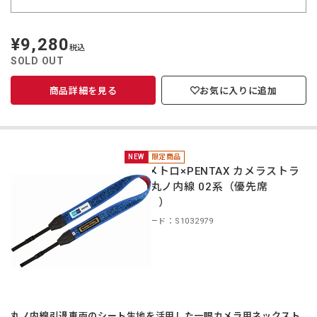
¥9,280
定
税込
価
SOLD OUT
商品詳細を見る
お気に入りに追加
NEW
限定商品
東京メトロ×PENTAX カメラストラ
ップ 丸ノ内線 02系（優先席
（青））
商品コード：S1032979
丸ノ内線引退車両のシート生地を活用した一眼カメラ用ネックスト