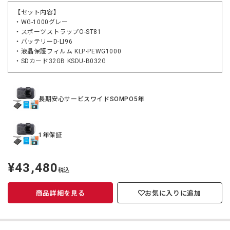
【セット内容】
・WG-1000グレー
・スポーツストラップO-ST81
・バッテリーD-LI96
・液晶保護フィルム KLP-PEWG1000
・SDカード32GB KSDU-B032G
長期安心サービスワイドSOMPO5年
1年保証
¥43,480
定
税込
価
商品詳細を見る
お気に入りに追加