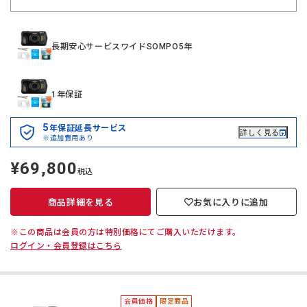
長期安心サービスワイドSOMPO5年
1年保証
5
年保証延長サービス
詳しく見る
※追加費用あり
¥69,800
定
税込
価
商品詳細を見る
お気に入りに追加
※この商品は会員の方は特別価格にてご購入いただけます。
ログイン・会員登録はこちら
会員価格
限定商品