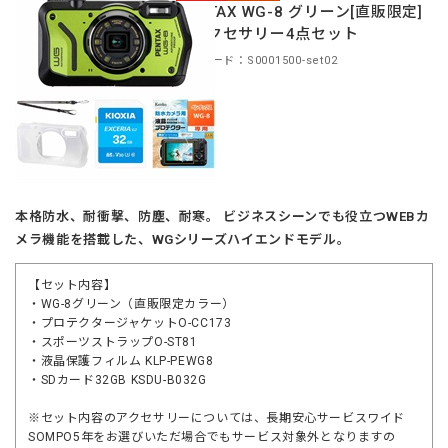
PENTAX WG-8 グリーン[直販限定]
＋アクセサリー4点セット
商品コード：S0001500-set02
本格防水、耐衝撃、防塵、耐寒。 ビジネスシーンでも役立つWEBカ
メラ機能を搭載した、WGシリーズハイエンドモデル。
【セット内容】
・WG-8グリーン（直販限定カラー）
・プロテクタージャケットO-CC173
・スポーツストラップO-ST81
・液晶保護フィルム KLP-PEWG8
・SDカード32GB KSDU-B032G
※セット内容のアクセサリーについては、長期安心サービスワイド
SOMPO5年をお選びいただ場合でもサービス対象外となりますの