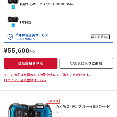
長期安心サービスワイドSOMPO5年
1年保証
5
年保証延長サービス
詳しく見る
※追加費用あり
¥55,600
定
税込
価
商品詳細を見る
お気に入りに追加
※この商品は会員の方は特別価格にてご購入いただけます。
ログイン・会員登録はこちら
会員価格
PENTAX WG-90 ブルー+SDカード
セット