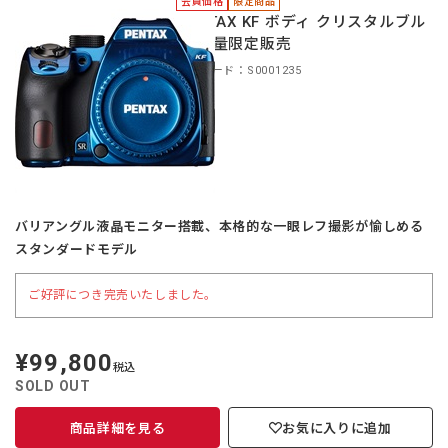
会員価格
限定商品
PENTAX KF ボディ クリスタルブル
ー 数量限定販売
商品コード：S0001235
バリアングル液晶モニター搭載、本格的な一眼レフ撮影が愉しめる
スタンダードモデル
ご好評につき完売いたしました。
¥99,800
定
税込
価
SOLD OUT
商品詳細を見る
お気に入りに追加