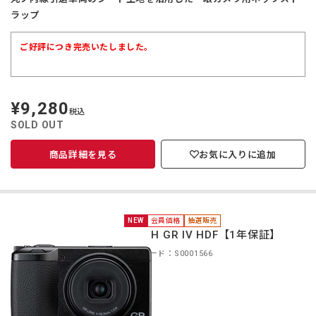
ラップ
ご好評につき完売いたしました。
¥9,280
定
税込
価
SOLD OUT
商品詳細を見る
お気に入りに追加
NEW
会員価格
抽選販売
RICOH GR IV HDF【1年保証】
商品コード：S0001566