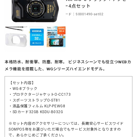
サリー4点セット
商品コード：S0001490-set02
本格防水、耐衝撃、防塵、耐寒。 ビジネスシーンでも役立つWEBカ
メラ機能を搭載した、WGシリーズハイエンドモデル。
【セット内容】
・WG-8ブラック
・プロテクタージャケットO-CC173
・スポーツストラップO-ST81
・液晶保護フィルム KLP-PEWG8
・SDカード32GB KSDU-B032G
※セット内容のアクセサリーについては、長期安心サービスワイド
SOMPO5年をお選びいただ場合でもサービス対象外となりますの
で、あらかじめご了承ください。