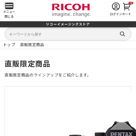
0
メ
メニュー
ログイン
カート
閉じる
イ
リコーイメージングストア
キ
キ
ン
ー
ー
検
ワ
ワ
索
メ
ー
ー
トップ
直販限定商品
す
ド
ド
る
検
か
ニ
索
ら
直販限定商品
探
す
ュ
直販限定商品のラインアップをご紹介します。
ー
を
開
く