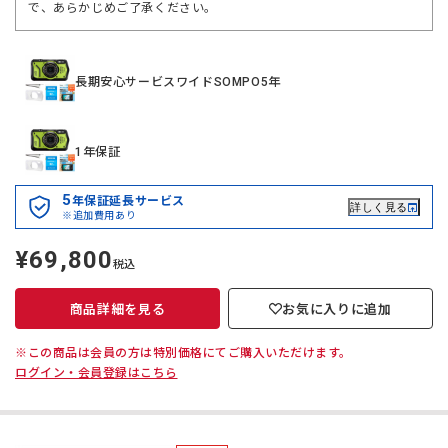
で、あらかじめご了承ください。
長期安心サービスワイドSOMPO5年
1年保証
5
年保証延長サービス
詳しく見る
※追加費用あり
¥69,800
定
税込
価
商品詳細を見る
お気に入りに追加
※この商品は会員の方は特別価格にてご購入いただけます。
ログイン・会員登録はこちら