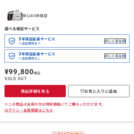
安心の3年保証
選べる保証サービス
5
年保証延長サービス
詳しく見る
※追加費用あり
3
年保証延長サービス
詳しく見る
※追加費用なし
¥99,800
定
税込
価
SOLD OUT
商品詳細を見る
お気に入りに追加
※この商品は会員の方は特別価格にてご購入いただけます。
ログイン・会員登録はこちら