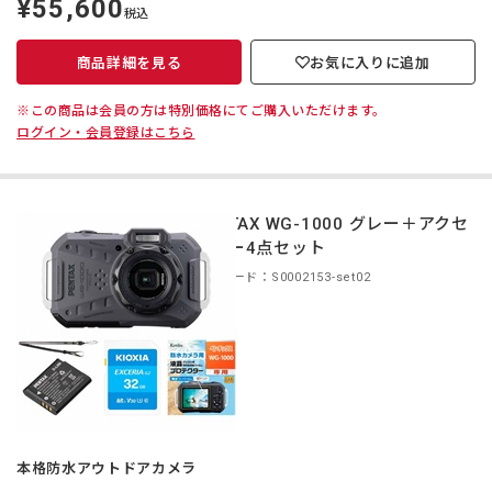
¥55,600
定
税込
価
商品詳細を見る
お気に入りに追加
※この商品は会員の方は特別価格にてご購入いただけます。
ログイン・会員登録はこちら
PENTAX WG-1000 グレー＋アクセ
サリー4点セット
商品コード：S0002153-set02
本格防水アウトドアカメラ