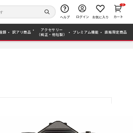
0
キ
ー
検
ログイン
カート
ワ
ヘルプ
お気に入り
索
ー
す
ド
る
アクセサリー
か
遠鏡
訳アリ商品
プレミアム機能
直販限定商品
（純正・他社製）
ら
探
す