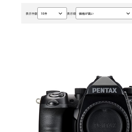
表示件数
10件
表示順
価格が高い
選
選
択
択
中
中