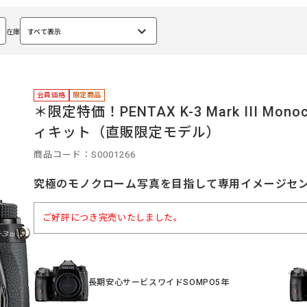
在庫
すべて表示
選
択
中
会員価格
限定商品
＊限定特価！PENTAX K-3 Mark III Monochr
ィキット（直販限定モデル）
商品コード：S0001266
究極のモノクローム写真を目指して専用イメージセ
ご好評につき完売いたしました。
長期安心サービスワイドSOMPO5年