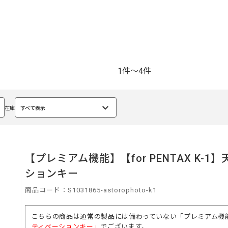
1件～4件
在庫
すべて表示
選
択
中
【プレミアム機能】【for PENTAX K
ションキー
商品コード：S1031865-astorophoto-k1
こちらの商品は通常の製品には備わっていない「プレミアム機
ティベーションキー」
でございます。