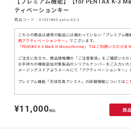
【プレミアム機能】【for PENTAX K-3 
ティベーションキー
商品コード：S1031865-astro-k3-3
こちらの商品は通常の製品には備わっていない「プレミアム機
用アクティベーションキー」
でございます。
「
PENTAX K-3 Mark III Monochrome」
ではご利用いただけま
ご注文に先立ち、商品情報欄の「ご注意事項」をご確認いただ
お手持ちの機能追加対象製品のシリアルナンバーをご入力いた
メージングストアよりメールにて「アクティベーションキー」
プレミアム機能「天体写真アシスト」の詳細情報については
こ
¥11,000
定
商
価
税込