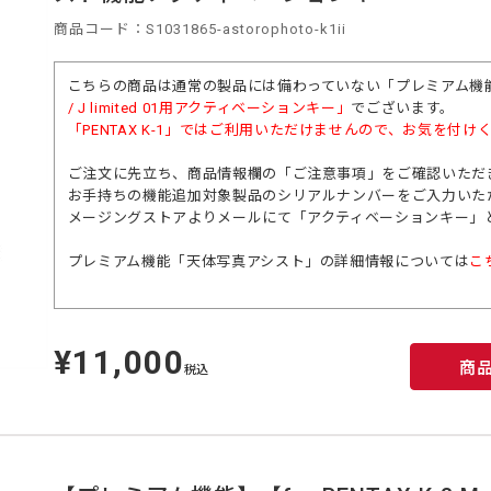
商品コード：S1031865-astorophoto-k1ii
こちらの商品は通常の製品には備わっていない「プレミアム機
/ J limited 01
用アクティベーションキー」
でございます。
「
PENTAX K-1」
ではご利用いただけませんので、お気を付け
ご注文に先立ち、商品情報欄の「ご注意事項」をご確認いただ
お手持ちの機能追加対象製品のシリアルナンバーをご入力いた
メージングストアよりメールにて「アクティベーションキー」
プレミアム機能「天体写真アシスト」の詳細情報については
こ
¥11,000
定
商
価
税込