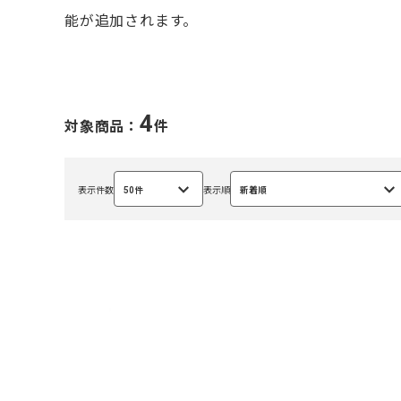
能が追加されます。
4
対象商品：
件
表示件数
50件
表示順
新着順
選
選
択
択
中
中