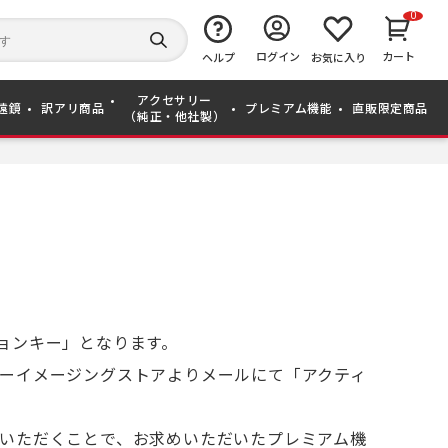
0
キ
ー
検
ログイン
カート
ワ
ヘルプ
お気に入り
索
ー
す
ド
る
アクセサリー
か
遠鏡
訳アリ商品
プレミアム機能
直販限定商品
（純正・他社製）
ら
探
す
ョンキー」となります。
ーイメージングストアよりメールにて「アクティ
いただくことで、お求めいただいたプレミアム機