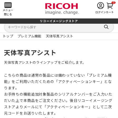
0
メ
メニュー
ログイン
カート
閉じる
イ
リコーイメージングストア
キ
キ
ン
ー
ー
検
ワ
ワ
索
ー
ー
トップ
プレミアム機能
天体写真アシスト
す
メ
ド
ド
る
検
か
索
ら
ニ
天体写真アシスト
探
す
ュ
天体写真アシストのラインアップをご紹介します。
ー
こちらの商品は通常の製品には備わっていない「プレミアム機
を
能」をご利用いただくための「アクティベーションキー」とな
ります。
開
お手持ちの機能追加対象製品のシリアルナンバーをご入力いた
だいた上で本商品をご注文ください。後日リコーイメージング
く
ストアよりメールにて「アクティベーションキー」として二次
元コードをお送りいたします。