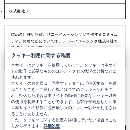
し
ブ
い
で
株式会社リコー
（新
タ
開
し
ブ
く）
い
で
タ
開
ブ
く）
製品の仕様や特徴、リコーイメージングが主催するコミュニ
で
ティ、修理などについては、リコーイメージング株式会社の
開
公式サイトをご覧ください。
く）
クッキー利用に関する確認
リコーイメージング株式会社の公式サイト
（新
し
本サイトはクッキーを使用しています。クッキーは本サイ
い
トの動作に必要なもののほか、アクセス状況の分析などに
タ
使われます。
ブ
本サイトのお客様は「同意する」または「拒否する」を選
で
ぶことができ、同意した場合は全てのクッキーが利用さ
PENTAX
開
れ、拒否した場合は本サイトの動作に必要なクッキー以外
く）
PENTAX
PENTAX
PENTAX
PENTAX
PENTAX
の使用を制限することができます。お客様が同意しない限
の
の
の
の
の
り本サイトの動作に必要最小限のクッキー以外が利用され
公
公
公
公
公
式
式
式
式
式
ることはありません。
GR
LINE（新
X（新
Instagram（新
Facebook（新
YouTube（新
また、クッキーに関する設定を詳細に行いたい場合はこち
し
し
し
し
し
らから行えます。
詳細設定
い
い
い
い
い
GR
GR
GR
GR
GR
タ
の
タ
の
タ
の
タ
の
タ
の