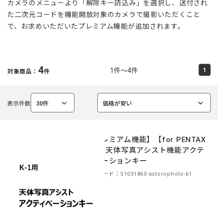
カメラのメニューより「解除キー読込み」を選択し、送付され
た二次元コードを機能開放対象のカメラで撮影いただくこと
で、お求めいただいたプレミアム機能が追加されます。
4
1件～4件
1
対象商品：
件
表示件数
30件
価格が安い
選
選
択
択
中
中
【プレミアム機能】【for PENTAX
K-1】天体写真アシスト機能アクテ
ィベーションキー
商品コード：S1031865-astorophoto-k1