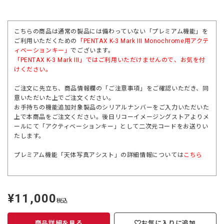
こちらの商品は通常の製品には備わっていない「プレミアム機能」を
ご利用いただくための
「PENTAX K-3 Mark III Monochrome用アクテ
ィベーションキー」
でございます。
「
PENTAX K-3 Mark III
」ではご利用いただけませんので、お気を付
けください。
ご注文に先立ち、商品情報欄の「ご注意事項」をご確認いただき、同
意いただいた上でご注文ください。
お手持ちの機能追加対象製品のシリアルナンバーをご入力いただいた
上で本商品をご注文ください。後日リコーイメージングストアよりメ
ールにて「アクティベーションキー」として二次元コードをお送りい
たします。
プレミアム機能「天体写真アシスト」の詳細情報については
こちら
¥11,000
定
税込
価
商品詳細を見る
お気に入りに追加