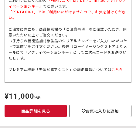
ご利用いただくための
「
PENTAX K-1 Mark II / J limited 01
用アクテ
ィベーションキー」
でございます。
「
PENTAX K-1」
ではご利用いただけませんので、お気を付けくださ
い。
ご注文に先立ち、商品情報欄の「ご注意事項」をご確認いただき、同
意いただいた上でご注文ください。
お手持ちの機能追加対象製品のシリアルナンバーをご入力いただいた
上で本商品をご注文ください。後日リコーイメージングストアよりメ
ールにて「アクティベーションキー」として二次元コードをお送りい
たします。
プレミアム機能「天体写真アシスト」の詳細情報については
こちら
¥11,000
定
税込
価
商品詳細を見る
お気に入りに追加