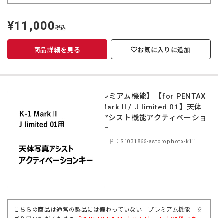
¥11,000
定
税込
価
商品詳細を見る
お気に入りに追加
【プレミアム機能】【for PENTAX
K-1 Mark II / J limited 01】天体
写真アシスト機能アクティベーショ
ンキー
商品コード：S1031865-astorophoto-k1ii
こちらの商品は通常の製品には備わっていない「プレミアム機能」を