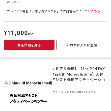
たします。
プレミアム機能「天体写真アシスト」の詳細情報については
こちら
¥11,000
定
税込
価
商品詳細を見る
お気に入りに追加
【プレミアム機能】【for PENTAX
K-3 Mark III Monochrome】天体
写真アシスト機能アクティベーショ
ンキー
商品コード：S1031865-astro-k3-3-mc