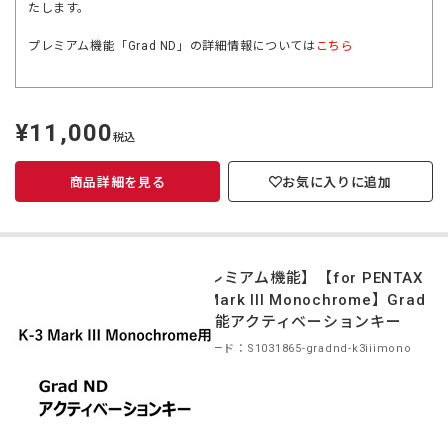
たします。
プレミアム機能「Grad ND」の詳細情報については
こちら
¥11,000
定
税込
価
商品詳細を見る
お気に入りに追加
【プレミアム機能】【for PENTAX
K-3 Mark III Monochrome】Grad
ND機能アクティベーションキー
商品コード：S1031865-gradnd-k3iiimono