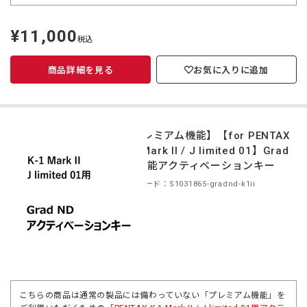
¥11,000
定
税込
価
商品詳細を見る
お気に入りに追加
【プレミアム機能】【for PENTAX
K-1 Mark II / J limited 01】Grad
ND機能アクティベーションキー
商品コード：S1031865-gradnd-k1ii
こちらの商品は通常の製品には備わっていない「プレミアム機能」を