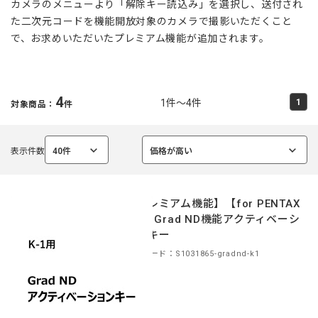
カメラのメニューより「解除キー読込み」を選択し、送付され
た二次元コードを機能開放対象のカメラで撮影いただくこと
で、お求めいただいたプレミアム機能が追加されます。
4
1件～4件
1
対象商品：
件
表示件数
40件
価格が高い
選
選
択
択
中
中
【プレミアム機能】【for PENTAX
K-1】Grad ND機能アクティベーシ
ョンキー
商品コード：S1031865-gradnd-k1