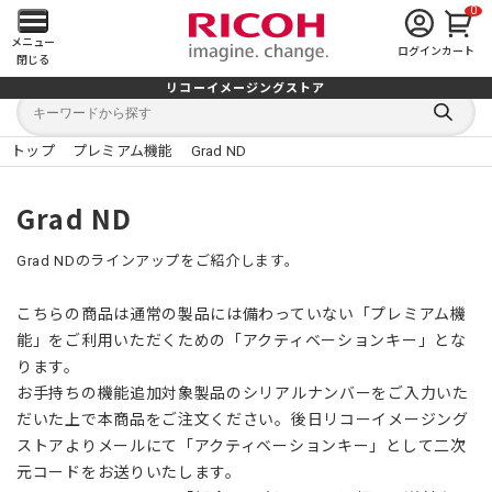
0
メ
メニュー
ログイン
カート
閉じる
イ
リコーイメージングストア
キ
キ
ン
ー
ー
検
ワ
ワ
索
ー
ー
トップ
プレミアム機能
Grad ND
す
メ
ド
ド
る
検
か
索
ら
ニ
Grad ND
探
す
ュ
Grad NDのラインアップをご紹介します。
ー
こちらの商品は通常の製品には備わっていない「プレミアム機
を
能」をご利用いただくための「アクティベーションキー」とな
ります。
開
お手持ちの機能追加対象製品のシリアルナンバーをご入力いた
だいた上で本商品をご注文ください。後日リコーイメージング
く
ストアよりメールにて「アクティベーションキー」として二次
元コードをお送りいたします。