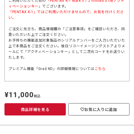
ご利用いただくための
「
PENTAX K-1 Mark II / J limited 01用
アクテ
ィベーションキー」
でございます。
「
PENTAX K-1
」ではご利用いただけませんので、お気を付けくださ
い。
ご注文に先立ち、商品情報欄の「ご注意事項」をご確認いただき、同
意いただいた上でご注文ください。
お手持ちの機能追加対象製品のシリアルナンバーをご入力いただいた
上で本商品をご注文ください。後日リコーイメージングストアよりメ
ールにて「アクティベーションキー」として二次元コードをお送りい
たします。
プレミアム機能「Grad ND」の詳細情報については
こちら
¥11,000
定
税込
価
商品詳細を見る
お気に入りに追加