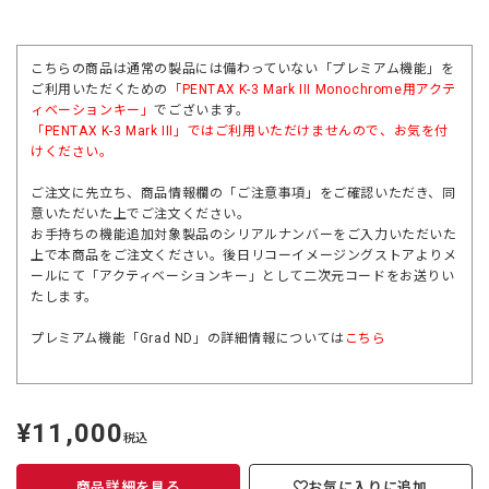
こちらの商品は通常の製品には備わっていない「プレミアム機能」を
ご利用いただくための
「PENTAX K-3 Mark III Monochrome用アクテ
ィベーションキー」
でございます。
「
PENTAX K-3 Mark III
」ではご利用いただけませんので、お気を付
けください。
ご注文に先立ち、商品情報欄の「ご注意事項」をご確認いただき、同
意いただいた上でご注文ください。
お手持ちの機能追加対象製品のシリアルナンバーをご入力いただいた
上で本商品をご注文ください。後日リコーイメージングストアよりメ
ールにて「アクティベーションキー」として二次元コードをお送りい
たします。
プレミアム機能「Grad ND」の詳細情報については
こちら
¥11,000
定
税込
価
商品詳細を見る
お気に入りに追加