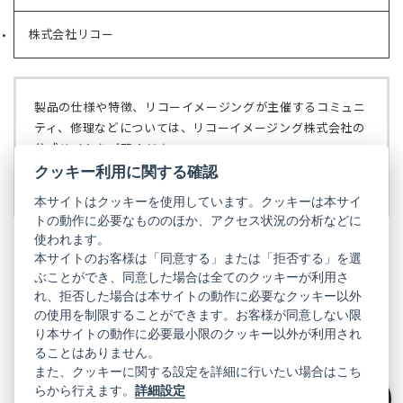
し
ブ
い
で
株式会社リコー
（新
タ
開
し
ブ
く）
い
で
タ
開
ブ
く）
製品の仕様や特徴、リコーイメージングが主催するコミュニ
で
ティ、修理などについては、リコーイメージング株式会社の
開
公式サイトをご覧ください。
く）
クッキー利用に関する確認
リコーイメージング株式会社の公式サイト
（新
し
本サイトはクッキーを使用しています。クッキーは本サイ
い
トの動作に必要なもののほか、アクセス状況の分析などに
タ
使われます。
ブ
本サイトのお客様は「同意する」または「拒否する」を選
で
ぶことができ、同意した場合は全てのクッキーが利用さ
PENTAX
開
れ、拒否した場合は本サイトの動作に必要なクッキー以外
く）
PENTAX
PENTAX
PENTAX
PENTAX
PENTAX
の使用を制限することができます。お客様が同意しない限
の
の
の
の
の
り本サイトの動作に必要最小限のクッキー以外が利用され
公
公
公
公
公
式
式
式
式
式
ることはありません。
GR
LINE（新
X（新
Instagram（新
Facebook（新
YouTube（新
また、クッキーに関する設定を詳細に行いたい場合はこち
し
し
し
し
し
らから行えます。
詳細設定
い
い
い
い
い
GR
GR
GR
GR
GR
タ
の
タ
の
タ
の
タ
の
タ
の