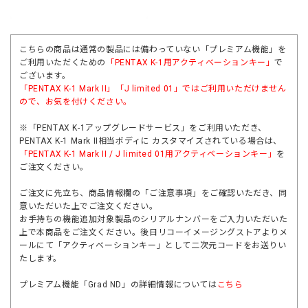
こちらの商品は通常の製品には備わっていない「プレミアム機能」を
ご利用いただくための
「PENTAX K-1用アクティベーションキー」
で
ございます。
「
PENTAX K-1 Mark II
」「
J limited 01
」ではご利用いただけません
ので、お気を付けください。
※「PENTAX K-1アップグレードサービス」をご利用いただき、
PENTAX K-1 Mark II相当ボディに カスタマイズされている場合は、
「PENTAX K-1 Mark II / J limited 01用アクティベーションキー」
を
ご注文ください。
ご注文に先立ち、商品情報欄の「ご注意事項」をご確認いただき、同
意いただいた上でご注文ください。
お手持ちの機能追加対象製品のシリアルナンバーをご入力いただいた
上で本商品をご注文ください。後日リコーイメージングストアよりメ
ールにて「アクティベーションキー」として二次元コードをお送りい
たします。
プレミアム機能「Grad ND」の詳細情報については
こちら