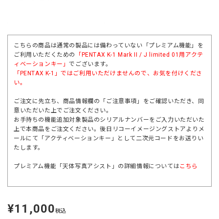
こちらの商品は通常の製品には備わっていない「プレミアム機能」を
ご利用いただくための
「
PENTAX K-1 Mark II / J limited 01
用アクテ
ィベーションキー」
でございます。
「
PENTAX K-1」
ではご利用いただけませんので、お気を付けくださ
い。
ご注文に先立ち、商品情報欄の「ご注意事項」をご確認いただき、同
意いただいた上でご注文ください。
お手持ちの機能追加対象製品のシリアルナンバーをご入力いただいた
上で本商品をご注文ください。後日リコーイメージングストアよりメ
ールにて「アクティベーションキー」として二次元コードをお送りい
たします。
プレミアム機能「天体写真アシスト」の詳細情報については
こちら
¥11,000
定
税込
価