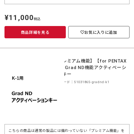
¥11,000
定
税込
価
商品詳細を見る
お気に入りに追加
【プレミアム機能】【for PENTAX
K-1】Grad ND機能アクティベーシ
ョンキー
商品コード：S1031865-gradnd-k1
こちらの商品は通常の製品には備わっていない「プレミアム機能」を