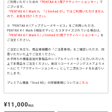
ご利用いただくための
「PENTAX K-1用アクティベーションキー」
で
ございます。
「
PENTAX K-1 Mark II
」「
J limited 01
」ではご利用いただけません
ので、お気を付けください。
※「PENTAX K-1アップグレードサービス」をご利用いただき、
PENTAX K-1 Mark II相当ボディに カスタマイズされている場合は、
「PENTAX K-1 Mark II / J limited 01用アクティベーションキー」
を
ご注文ください。
ご注文に先立ち、商品情報欄の「ご注意事項」をご確認いただき、同
意いただいた上でご注文ください。
お手持ちの機能追加対象製品のシリアルナンバーをご入力いただいた
上で本商品をご注文ください。後日リコーイメージングストアよりメ
ールにて「アクティベーションキー」として二次元コードをお送りい
たします。
プレミアム機能「Grad ND」の詳細情報については
こちら
¥11,000
定
税込
価