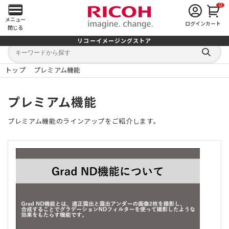
0
メ
メニュー
ログイン
カート
閉じる
イ
リコーイメージングストア
キ
キ
ン
ー
ー
検
ワ
ワ
索
ー
ー
トップ
プレミアム機能
す
メ
ド
ド
る
検
か
索
ら
ニ
プレミアム機能
探
す
ュ
プレミアム機能のラインアップをご紹介します。
ー
を
開
く