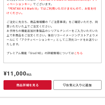
ィベーションキー」
でございます。
「
PENTAX K-3 Mark III
」ではご利用いただけませんので、お気を付
けください。
ご注文に先立ち、商品情報欄の「ご注意事項」をご確認いただき、同
意いただいた上でご注文ください。
お手持ちの機能追加対象製品のシリアルナンバーをご入力いただいた
上で本商品をご注文ください。後日リコーイメージングストアよりメ
ールにて「アクティベーションキー」として二次元コードをお送りい
たします。
プレミアム機能「Grad ND」の詳細情報については
こちら
¥11,000
定
税込
価
商品詳細を見る
お気に入りに追加