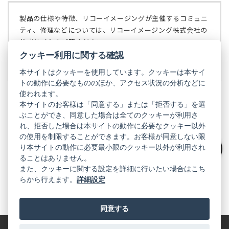
タ
開
ブ
く）
製品の仕様や特徴、リコーイメージングが主催するコミュニ
で
ティ、修理などについては、リコーイメージング株式会社の
開
公式サイトをご覧ください。
く）
クッキー利用に関する確認
リコーイメージング株式会社の公式サイト
（新
し
本サイトはクッキーを使用しています。クッキーは本サイ
い
トの動作に必要なもののほか、アクセス状況の分析などに
タ
使われます。
ブ
本サイトのお客様は「同意する」または「拒否する」を選
で
ぶことができ、同意した場合は全てのクッキーが利用さ
PENTAX
開
れ、拒否した場合は本サイトの動作に必要なクッキー以外
く）
PENTAX
PENTAX
PENTAX
PENTAX
PENTAX
の使用を制限することができます。お客様が同意しない限
の
の
の
の
の
り本サイトの動作に必要最小限のクッキー以外が利用され
公
公
公
公
公
絞り込み
式
式
式
式
式
ることはありません。
GR
LINE（新
X（新
Instagram（新
Facebook（新
YouTube（新
また、クッキーに関する設定を詳細に行いたい場合はこち
し
し
し
し
し
らから行えます。
詳細設定
い
い
い
い
い
GR
GR
GR
GR
GR
タ
の
タ
の
タ
の
タ
の
タ
の
ブ
公
ブ
公
ブ
公
ブ
公
ブ
公
で
式
で
式
で
式
で
式
で
式
同意する
開
LINE（新
開
X（新
開
Instagram（新
開
Facebook（新
開
YouTube（新
く）
し
く）
し
く）
し
く）
し
く）
し
い
い
い
い
い