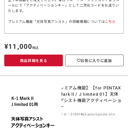
上で本商品をご注文ください。後日リコーイメージングストアよりメ
ールにて「アクティベーションキー」として二次元コードをお送りい
たします。
プレミアム機能「天体写真アシスト」の詳細情報については
こちら
¥11,000
定
税込
価
商品詳細を見る
お気に入りに追加
【プレミアム機能】【for PENTAX
K-1 Mark II / J limited 01】天体
写真アシスト機能アクティベーショ
ンキー
商品コード：S1031865-astorophoto-k1ii