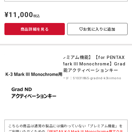
¥11,000
定
税込
価
商品詳細を見る
お気に入りに追加
【プレミアム機能】【for PENTAX
K-3 Mark III Monochrome】Grad
ND機能アクティベーションキー
商品コード：S1031865-gradnd-k3iiimono
こちらの商品は通常の製品には備わっていない「プレミアム機能」を
ご利用いただくための
「PENTAX K-3 Mark III Monochrome用アクテ