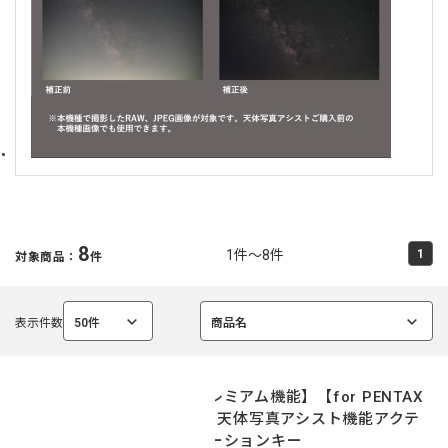
8
1件～8件
1
対象商品：
件
表示件数
50件
商品名
選
選
択
択
中
中
【プレミアム機能】【for PENTAX
K-1】天体写真アシスト機能アクテ
ィベーションキー