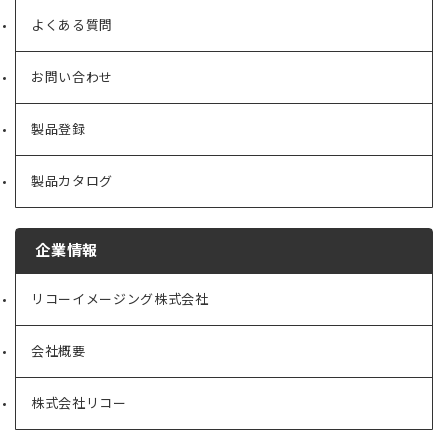
よくある質問
お問い合わせ
製品登録
製品カタログ
企業情報
リコーイメージング株式会社
（新
し
い
会社概要
（新
タ
し
ブ
い
で
株式会社リコー
（新
タ
開
し
ブ
く）
い
で