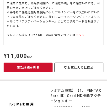
ご注文に先立ち、商品情報欄の「ご注意事項」をご確認いただき、同
意いただいた上でご注文ください。
お手持ちの機能追加対象製品のシリアルナンバーをご入力いただいた
上で本商品をご注文ください。後日リコーイメージングストアよりメ
ールにて「アクティベーションキー」として二次元コードをお送りい
たします。
プレミアム機能「Grad ND」の詳細情報については
こちら
¥11,000
定
税込
価
商品詳細を見る
お気に入りに追加
【プレミアム機能】【for PENTAX
K-3 Mark III】Grad ND機能アクテ
ィベーションキー