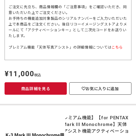
ご注文に先立ち、商品情報欄の「ご注意事項」をご確認いただき、同
意いただいた上でご注文ください。
お手持ちの機能追加対象製品のシリアルナンバーをご入力いただいた
上で本商品をご注文ください。後日リコーイメージングストアよりメ
ールにて「アクティベーションキー」として二次元コードをお送りい
たします。
プレミアム機能「天体写真アシスト」の詳細情報については
こちら
¥11,000
定
税込
価
商品詳細を見る
お気に入りに追加
【プレミアム機能】【for PENTAX
K-3 Mark III Monochrome】天体
写真アシスト機能アクティベーショ