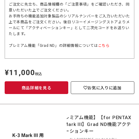
ご注文に先立ち、商品情報欄の「ご注意事項」をご確認いただき、同
意いただいた上でご注文ください。
お手持ちの機能追加対象製品のシリアルナンバーをご入力いただいた
上で本商品をご注文ください。後日リコーイメージングストアよりメ
ールにて「アクティベーションキー」として二次元コードをお送りい
たします。
プレミアム機能「Grad ND」の詳細情報については
こちら
¥11,000
定
税込
価
商品詳細を見る
お気に入りに追加
【プレミアム機能】【for PENTAX
K-3 Mark III】Grad ND機能アクテ
ィベーションキー