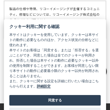
タ
開
ブ
く）
製品の仕様や特徴、リコーイメージングが主催するコミュニ
で
ティ、修理などについては、リコーイメージング株式会社の
開
公式サイトをご覧ください。
く）
クッキー利用に関する確認
リコーイメージング株式会社の公式サイト
（新
し
本サイトはクッキーを使用しています。クッキーは本サイ
い
トの動作に必要なもののほか、アクセス状況の分析などに
タ
使われます。
ブ
本サイトのお客様は「同意する」または「拒否する」を選
で
ぶことができ、同意した場合は全てのクッキーが利用さ
PENTAX
開
れ、拒否した場合は本サイトの動作に必要なクッキー以外
く）
PENTAX
PENTAX
PENTAX
PENTAX
PENTAX
の使用を制限することができます。お客様が同意しない限
の
の
の
の
の
り本サイトの動作に必要最小限のクッキー以外が利用され
公
公
公
公
公
絞り込み
式
式
式
式
式
ることはありません。
GR
LINE（新
X（新
Instagram（新
Facebook（新
YouTube（新
また、クッキーに関する設定を詳細に行いたい場合はこち
し
し
し
し
し
らから行えます。
詳細設定
い
い
い
い
い
GR
GR
GR
GR
GR
タ
の
タ
の
タ
の
タ
の
タ
の
ブ
公
ブ
公
ブ
公
ブ
公
ブ
公
で
式
で
式
で
式
で
式
で
式
同意する
開
LINE（新
開
X（新
開
Instagram（新
開
Facebook（新
開
YouTube（新
く）
し
く）
し
く）
し
く）
し
く）
し
い
い
い
い
い