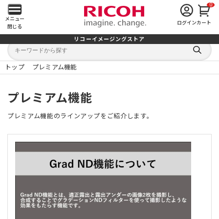
0
メ
メニュー
ログイン
カート
閉じる
イ
リコーイメージングストア
キ
キ
ン
ー
ー
検
ワ
ワ
索
ー
ー
トップ
プレミアム機能
す
メ
ド
ド
る
検
か
索
ら
ニ
プレミアム機能
探
す
ュ
プレミアム機能のラインアップをご紹介します。
ー
を
開
く