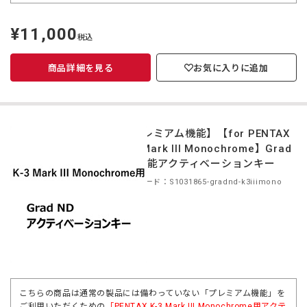
¥11,000
定
税込
価
商品詳細を見る
お気に入りに追加
【プレミアム機能】【for PENTAX
K-3 Mark III Monochrome】Grad
ND機能アクティベーションキー
商品コード：S1031865-gradnd-k3iiimono
こちらの商品は通常の製品には備わっていない「プレミアム機能」を
ご利用いただくための
「PENTAX K-3 Mark III Monochrome用アクテ