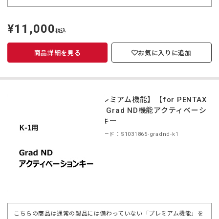
¥11,000
定
税込
価
商品詳細を見る
お気に入りに追加
【プレミアム機能】【for PENTAX
K-1】Grad ND機能アクティベーシ
ョンキー
商品コード：S1031865-gradnd-k1
こちらの商品は通常の製品には備わっていない「プレミアム機能」を