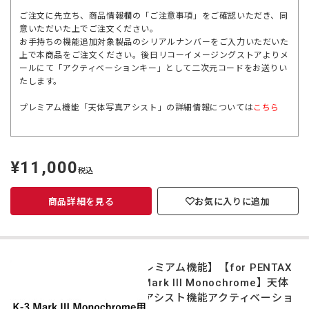
ご注文に先立ち、商品情報欄の「ご注意事項」をご確認いただき、同
意いただいた上でご注文ください。
お手持ちの機能追加対象製品のシリアルナンバーをご入力いただいた
上で本商品をご注文ください。後日リコーイメージングストアよりメ
ールにて「アクティベーションキー」として二次元コードをお送りい
たします。
プレミアム機能「天体写真アシスト」の詳細情報については
こちら
¥11,000
定
税込
価
商品詳細を見る
お気に入りに追加
【プレミアム機能】【for PENTAX
K-3 Mark III Monochrome】天体
写真アシスト機能アクティベーショ