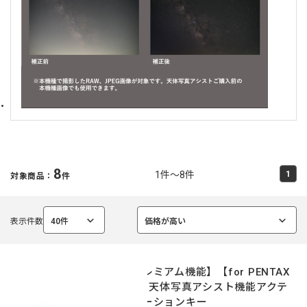
8
1件～8件
1
対象商品：
件
表示件数
40件
価格が高い
選
選
択
択
中
中
【プレミアム機能】【for PENTAX
K-1】天体写真アシスト機能アクテ
ィベーションキー