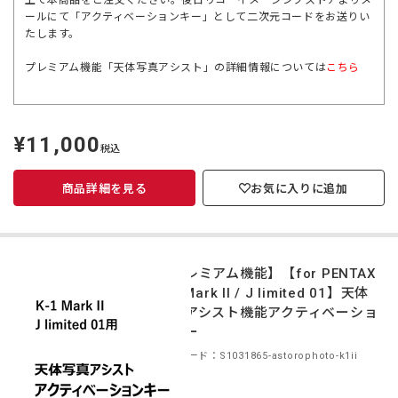
上で本商品をご注文ください。後日リコーイメージングストアよりメ
ールにて「アクティベーションキー」として二次元コードをお送りい
たします。
プレミアム機能「天体写真アシスト」の詳細情報については
こちら
¥11,000
定
税込
価
商品詳細を見る
お気に入りに追加
【プレミアム機能】【for PENTAX
K-1 Mark II / J limited 01】天体
写真アシスト機能アクティベーショ
ンキー
商品コード：S1031865-astorophoto-k1ii