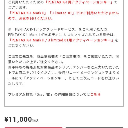
ご利用いただくための
「PENTAX K-1用アクティベーションキー」
で
ございます。
「
PENTAX K-1 Mark II
」「
J limited 01
」ではご利用いただけません
ので、お気を付けください。
※「PENTAX K-1アップグレードサービス」をご利用いただき、
PENTAX K-1 Mark II相当ボディに カスタマイズされている場合は、
「PENTAX K-1 Mark II / J limited 01用アクティベーションキー」
を
ご注文ください。
ご注文に先立ち、商品情報欄の「ご注意事項」をご確認いただき、同
意いただいた上でご注文ください。
お手持ちの機能追加対象製品のシリアルナンバーをご入力いただいた
上で本商品をご注文ください。後日リコーイメージングストアよりメ
ールにて「アクティベーションキー」として二次元コードをお送りい
たします。
プレミアム機能「Grad ND」の詳細情報については
こちら
¥11,000
定
税込
価