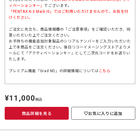
ィベーションキー」
でございます。
「
PENTAX K-3 Mark III
」ではご利用いただけませんので、お気を付
けください。
ご注文に先立ち、商品情報欄の「ご注意事項」をご確認いただき、同
意いただいた上でご注文ください。
お手持ちの機能追加対象製品のシリアルナンバーをご入力いただいた
上で本商品をご注文ください。後日リコーイメージングストアよりメ
ールにて「アクティベーションキー」として二次元コードをお送りい
たします。
プレミアム機能「Grad ND」の詳細情報については
こちら
¥11,000
定
税込
価
商品詳細を見る
お気に入りに追加