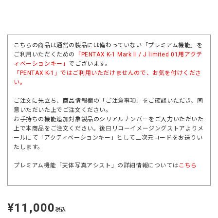
こちらの商品は通常の製品には備わっていない「プレミアム機能」を
ご利用いただくための
「
PENTAX K-1 Mark II / J limited 01
用アクテ
ィベーションキー」
でございます。
「
PENTAX K-1」
ではご利用いただけませんので、お気を付けくださ
い。
ご注文に先立ち、商品情報欄の「ご注意事項」をご確認いただき、同
意いただいた上でご注文ください。
お手持ちの機能追加対象製品のシリアルナンバーをご入力いただいた
上で本商品をご注文ください。後日リコーイメージングストアよりメ
ールにて「アクティベーションキー」として二次元コードをお送りい
たします。
プレミアム機能「天体写真アシスト」の詳細情報については
こちら
¥11,000
定
税込
価