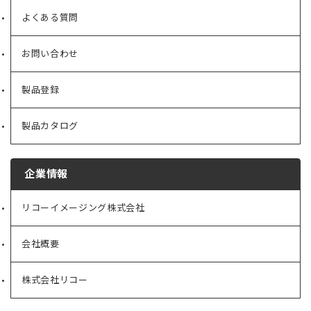
よくある質問
お問い合わせ
製品登録
製品カタログ
企業情報
リコーイメージング株式会社
（新
し
い
会社概要
（新
タ
し
ブ
い
で
株式会社リコー
（新
タ
開
し
ブ
く）
い
で