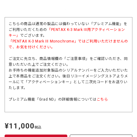
こちらの商品は通常の製品には備わっていない「プレミアム機能」を
ご利用いただくための
「PENTAX K-3 Mark III用アクティベーション
キー」
でございます。
「
PENTAX K-3 Mark III Monochrome
」ではご利用いただけませんの
で、お気を付けください。
ご注文に先立ち、商品情報欄の「ご注意事項」をご確認いただき、同
意いただいた上でご注文ください。
お手持ちの機能追加対象製品のシリアルナンバーをご入力いただいた
上で本商品をご注文ください。後日リコーイメージングストアよりメ
ールにて「アクティベーションキー」として二次元コードをお送りい
たします。
プレミアム機能「Grad ND」の詳細情報については
こちら
¥11,000
定
税込
価