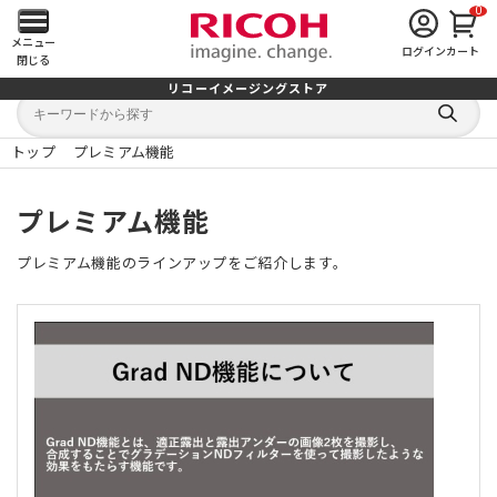
0
メ
メニュー
ログイン
カート
閉じる
イ
リコーイメージングストア
キ
キ
ン
ー
ー
検
ワ
ワ
索
ー
ー
トップ
プレミアム機能
す
メ
ド
ド
る
検
か
索
ら
ニ
プレミアム機能
探
す
ュ
プレミアム機能のラインアップをご紹介します。
ー
を
開
く