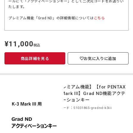
ールにて「アクティベーションキー」として二次元コードをお送りい
たします。
プレミアム機能「Grad ND」の詳細情報については
こちら
¥11,000
定
税込
価
商品詳細を見る
お気に入りに追加
【プレミアム機能】【for PENTAX
K-3 Mark III】Grad ND機能アクテ
ィベーションキー
商品コード：S1031865-gradnd-k3iii