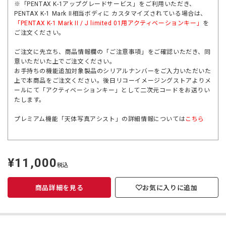
※「PENTAX K-1アップグレードサービス」をご利用いただき、
PENTAX K-1 Mark II相当ボディに カスタマイズされている場合は、
「PENTAX K-1 Mark II / J limited 01用アクティベーションキー」
を
ご注文ください。
ご注文に先立ち、商品情報欄の「ご注意事項」をご確認いただき、同
意いただいた上でご注文ください。
お手持ちの機能追加対象製品のシリアルナンバーをご入力いただいた
上で本商品をご注文ください。後日リコーイメージングストアよりメ
ールにて「アクティベーションキー」として二次元コードをお送りい
たします。
プレミアム機能「天体写真アシスト」の詳細情報については
こちら
¥11,000
定
税込
価
商品詳細を見る
お気に入りに追加