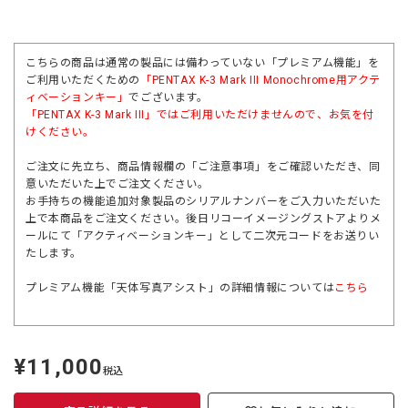
こちらの商品は通常の製品には備わっていない「プレミアム機能」を
ご利用いただくための
「PENTAX K-3 Mark III Monochrome用アクテ
ィベーションキー」
でございます。
「
PENTAX K-3 Mark III
」ではご利用いただけませんので、お気を付
けください。
ご注文に先立ち、商品情報欄の「ご注意事項」をご確認いただき、同
意いただいた上でご注文ください。
お手持ちの機能追加対象製品のシリアルナンバーをご入力いただいた
上で本商品をご注文ください。後日リコーイメージングストアよりメ
ールにて「アクティベーションキー」として二次元コードをお送りい
たします。
プレミアム機能「天体写真アシスト」の詳細情報については
こちら
¥11,000
定
税込
価