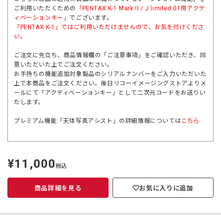
ご利用いただくための
「
PENTAX K-1 Mark II / J limited 01
用アクテ
ィベーションキー」
でございます。
「
PENTAX K-1」
ではご利用いただけませんので、お気を付けくださ
い。
ご注文に先立ち、商品情報欄の「ご注意事項」をご確認いただき、同
意いただいた上でご注文ください。
お手持ちの機能追加対象製品のシリアルナンバーをご入力いただいた
上で本商品をご注文ください。後日リコーイメージングストアよりメ
ールにて「アクティベーションキー」として二次元コードをお送りい
たします。
プレミアム機能「天体写真アシスト」の詳細情報については
こちら
¥11,000
定
税込
価
商品詳細を見る
お気に入りに追加