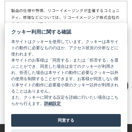
タ
開
ブ
く）
製品の仕様や特徴、リコーイメージングが主催するコミュニ
で
ティ、修理などについては、リコーイメージング株式会社の
開
公式サイトをご覧ください。
く）
クッキー利用に関する確認
リコーイメージング株式会社の公式サイト
（新
し
本サイトはクッキーを使用しています。クッキーは本サイ
い
トの動作に必要なもののほか、アクセス状況の分析などに
タ
使われます。
ブ
本サイトのお客様は「同意する」または「拒否する」を選
で
ぶことができ、同意した場合は全てのクッキーが利用さ
PENTAX
開
れ、拒否した場合は本サイトの動作に必要なクッキー以外
く）
PENTAX
PENTAX
PENTAX
PENTAX
PENTAX
の使用を制限することができます。お客様が同意しない限
の
の
の
の
の
り本サイトの動作に必要最小限のクッキー以外が利用され
公
公
公
公
公
絞り込み
式
式
式
式
式
ることはありません。
GR
LINE（新
X（新
Instagram（新
Facebook（新
YouTube（新
また、クッキーに関する設定を詳細に行いたい場合はこち
し
し
し
し
し
らから行えます。
詳細設定
い
い
い
い
い
GR
GR
GR
GR
GR
タ
の
タ
の
タ
の
タ
の
タ
の
ブ
公
ブ
公
ブ
公
ブ
公
ブ
公
で
式
で
式
で
式
で
式
で
式
同意する
開
LINE（新
開
X（新
開
Instagram（新
開
Facebook（新
開
YouTube（新
く）
し
く）
し
く）
し
く）
し
く）
し
い
い
い
い
い