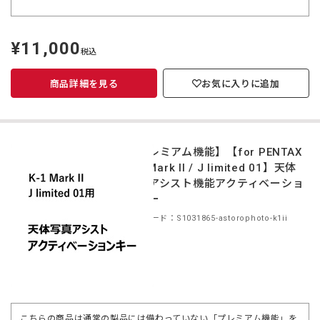
¥11,000
定
税込
価
商品詳細を見る
お気に入りに追加
【プレミアム機能】【for PENTAX
K-1 Mark II / J limited 01】天体
写真アシスト機能アクティベーショ
ンキー
商品コード：S1031865-astorophoto-k1ii
こちらの商品は通常の製品には備わっていない「プレミアム機能」を