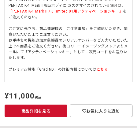
PENTAX K-1 Mark II相当ボディに カスタマイズされている場合は、
「PENTAX K-1 Mark II / J limited 01用アクティベーションキー」
を
ご注文ください。
ご注文に先立ち、商品情報欄の「ご注意事項」をご確認いただき、同
意いただいた上でご注文ください。
お手持ちの機能追加対象製品のシリアルナンバーをご入力いただいた
上で本商品をご注文ください。後日リコーイメージングストアよりメ
ールにて「アクティベーションキー」として二次元コードをお送りい
たします。
プレミアム機能「Grad ND」の詳細情報については
こちら
¥11,000
定
税込
価
商品詳細を見る
お気に入りに追加