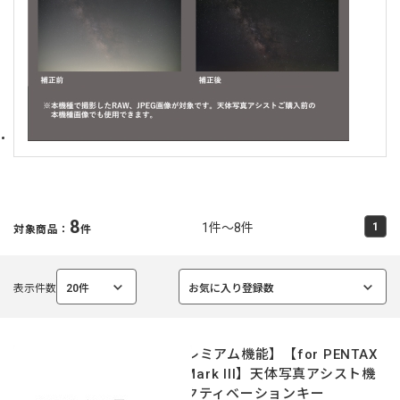
8
1件～8件
1
対象商品：
件
表示件数
20件
お気に入り登録数
選
選
択
択
中
中
【プレミアム機能】【for PENTAX
K-3 Mark III】天体写真アシスト機
能アクティベーションキー