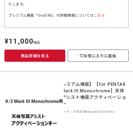
たします。
プレミアム機能「Grad ND」の詳細情報については
こちら
¥11,000
定
税込
価
商品詳細を見る
お気に入りに追加
【プレミアム機能】【for PENTAX
K-3 Mark III Monochrome】天体
写真アシスト機能アクティベーショ
ンキー
商品コード：S1031865-astro-k3-3-mc