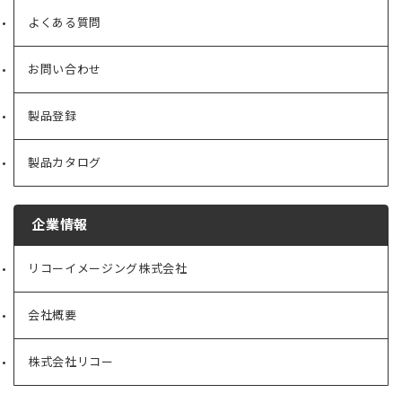
よくある質問
お問い合わせ
製品登録
製品カタログ
企業情報
リコーイメージング株式会社
（新
し
い
会社概要
（新
タ
し
ブ
い
で
株式会社リコー
（新
タ
開
し
ブ
く）
い
で