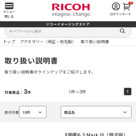
0
メ
メニュー
ログイン
カート
閉じる
イ
リコーイメージングストア
キ
キ
ン
ー
ー
検
ワ
ワ
索
ー
ー
トップ
アクセサリー（純正・他社製）
取り扱い説明書
す
メ
ド
ド
る
検
か
索
ら
ニ
取り扱い説明書
探
す
ュ
取り扱い説明書のラインアップをご紹介します。
ー
3
1件～3件
1
対象商品：
件
を
開
表示件数
10件
商品名
選
選
く
択
択
中
中
使用説明書K-3 Mark III（冊子版）