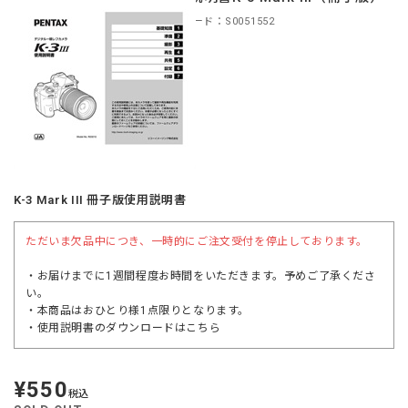
商品コード：S0051552
K-3 Mark III 冊子版使用説明書
ただいま欠品中につき、一時的にご注文受付を停止しております。
・お届けまでに1週間程度お時間をいただきます。予めご了承くださ
い。
・本商品はおひとり様1点限りとなります。
・使用説明書のダウンロードは
こちら
¥550
定
税込
価