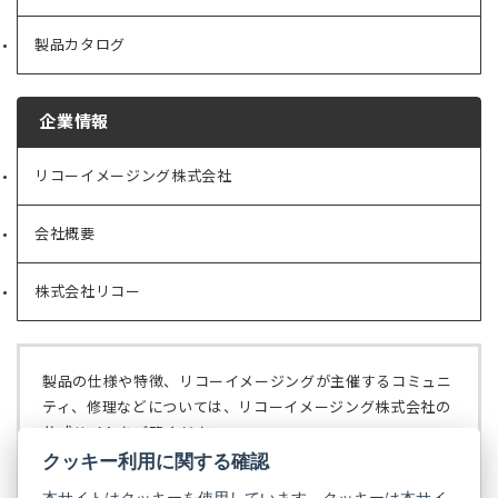
製品カタログ
企業情報
リコーイメージング株式会社
（新
し
い
会社概要
（新
タ
し
ブ
い
で
株式会社リコー
（新
タ
開
し
ブ
く）
い
で
タ
開
ブ
く）
製品の仕様や特徴、リコーイメージングが主催するコミュニ
で
ティ、修理などについては、リコーイメージング株式会社の
開
公式サイトをご覧ください。
く）
クッキー利用に関する確認
リコーイメージング株式会社の公式サイト
（新
し
本サイトはクッキーを使用しています。クッキーは本サイ