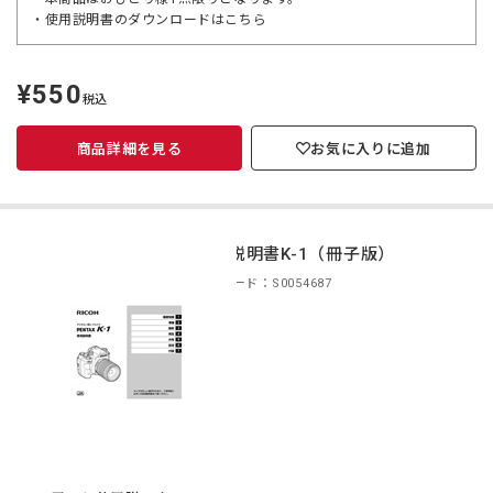
・使用説明書のダウンロードは
こちら
¥550
定
税込
価
商品詳細を見る
お気に入りに追加
使用説明書K-1（冊子版）
商品コード：S0054687