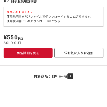
Ｋ-1 冊子版使用説明書
完売いたしました。
使用説明書をPDFファイルでダウンロードすることができます。
使用説明書PDFのダウンロードは
こちら
¥550
定
税込
価
SOLD OUT
商品詳細を見る
お気に入りに追加
対象商品：
3
件
1
1件～3件