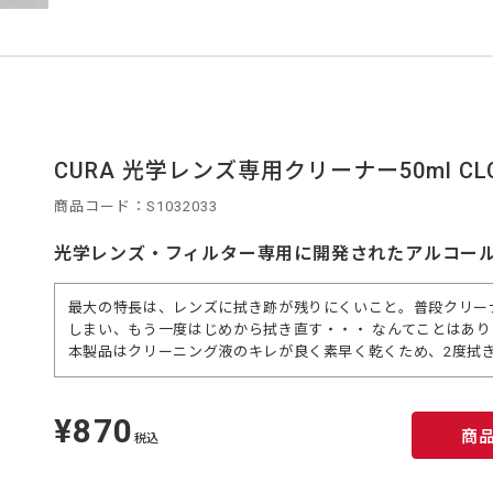
CURA 光学レンズ専用クリーナー50ml CLC
商品コード：S1032033
光学レンズ・フィルター専用に開発されたアルコー
最大の特長は、レンズに拭き跡が残りにくいこと。普段クリー
しまい、もう一度はじめから拭き直す・・・ なんてことはあ
本製品はクリーニング液のキレが良く素早く乾くため、2度拭
¥870
定
商
価
税込