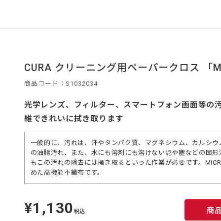
CURA クリーニング用ペーパークロス 「MICR
商品コード：S1032034
光学レンズ、フィルター、スマートフォン画面等の
維できれいに拭き取ります
一般的に、汚れは、汗やタンパク質、マグネシウム、カルシウ
の油脂汚れ、また、水にも溶剤にも溶けない泥や塵などの固形
もこの汚れの除去には掻き取るといった作業が必要です。MICRO W
めた高機能不織布です。
¥1,130
定
商
価
税込