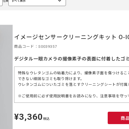
在庫
すべて表示
選
択
中
イメージセンサークリーニングキット O-IC
商品コード：S0039357
デジタル一眼カメラの撮像素子の表面に付着したゴ
特殊なウレタンゴムの粘着力により、撮像素子面を傷つけるこ
できない頑固なゴミも取り除けます。
ウレタンゴムについたゴミを落とすクリーニングシートが付属
※ご使用前に必ず使用説明書をお読みになり、注意事項を守っ
¥3,360
定
商
価
税込