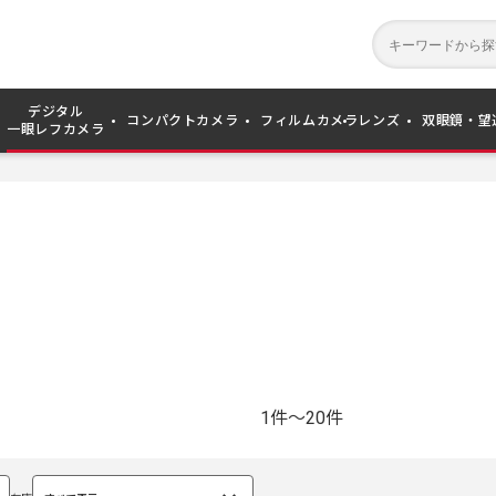
デジタル
コンパクトカメラ
フィルムカメラ
レンズ
双眼鏡・望
一眼レフカメラ
1件～20件