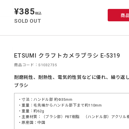
¥385
定
価
税込
商
SOLD OUT
ETSUMI クラフトカメラブラシ E-5319
商品コード：S1032735
耐磨耗性、耐熱性、電気的性質などに優れ、繰り返
ブラシ
・寸法：ハンドル部 約Φ35mm
・重量：毛先端からハンドル部下まで約110mm
・重量：約62g
・主要材質：（ブラシ部）PBT樹脂 （ハンドル部）アクリル
・原産国：中国