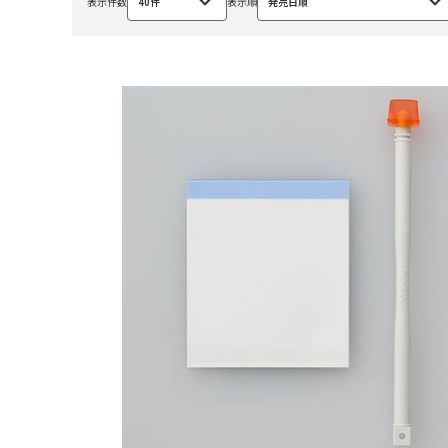
表示件数
40件
表示順
発売日順
選
選
択
択
中
中