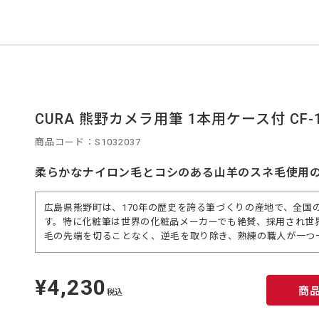
CURA 熊野カメラ用筆 1本用ケース付 CF-1
商品コード：S1032037
柔らかなナイロン毛とコシのある山羊のスネ毛使用
広島県熊野町は、170年の歴史を誇る筆づくりの産地で、全国
す。特に化粧筆は世界の化粧品メーカーでも絶賛、採用され世
毛の先端を切ることなく、逆毛を取り除き、熟練の職人が一つ
¥4,230
定
商
価
税込