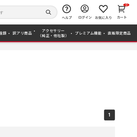
0
キ
ー
検
ログイン
カート
ワ
ヘルプ
お気に入り
索
ー
す
ド
る
アクセサリー
か
遠鏡
訳アリ商品
プレミアム機能
直販限定商品
（純正・他社製）
ら
探
す
1