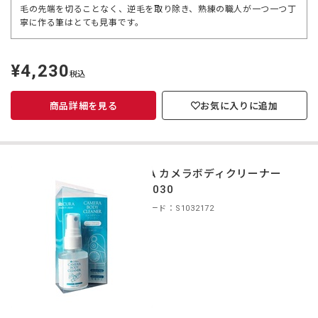
毛の先端を切ることなく、逆毛を取り除き、熟練の職人が一つ一つ丁
寧に作る筆はとても見事です。
¥4,230
定
税込
価
商品詳細を見る
お気に入りに追加
CURA カメラボディクリーナー
CBC-030
商品コード：S1032172