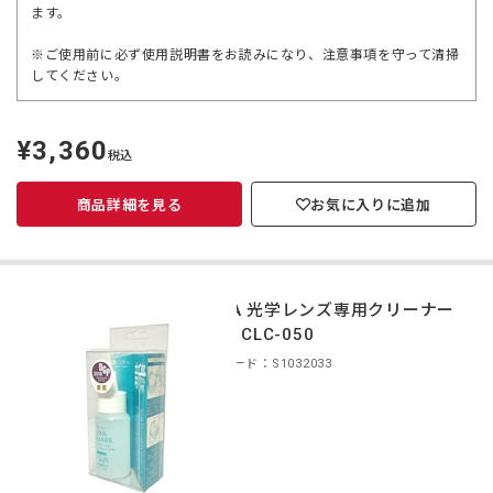
ます。
※ご使用前に必ず使用説明書をお読みになり、注意事項を守って清掃
してください。
¥3,360
定
税込
価
商品詳細を見る
お気に入りに追加
CURA 光学レンズ専用クリーナー
50ml CLC-050
商品コード：S1032033