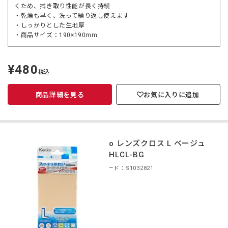
くため、拭き取り性能が長く持続
・乾燥も早く、洗って繰り返し使えます
・しっかりとした生地厚
・商品サイズ：190×190mm
¥480
定
税込
価
商品詳細を見る
お気に入りに追加
Kenko レンズクロス L ベージュ
KCA-HLCL-BG
商品コード：S1032821