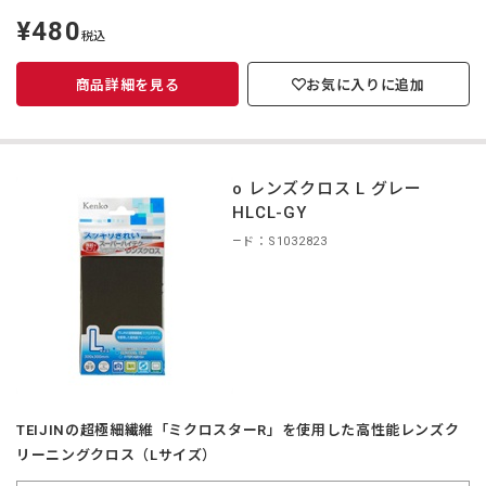
¥480
定
税込
価
商品詳細を見る
お気に入りに追加
Kenko レンズクロス L グレー
KCA-HLCL-GY
商品コード：S1032823
TEIJINの超極細繊維「ミクロスターR」を使用した高性能レンズク
リーニングクロス（Lサイズ）