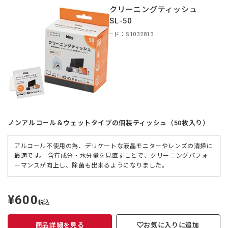
King クリーニングティッシュ
KCTFSL-50
商品コード：S1032813
ノンアルコール＆ウェットタイプの個装ティッシュ（50枚入り）
アルコール不使用の為、デリケートな液晶モニターやレンズの清掃に
最適です。 含有成分・水分量を見直すことで、クリーニングパフォ
ーマンスが向上し、除菌も出来るようになりました。
¥600
定
税込
価
商品詳細を見る
お気に入りに追加