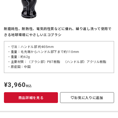
耐磨耗性、耐熱性、電気的性質などに優れ、繰り返し洗って使用で
きる地球環境にやさしいエコブラシ
・寸法：ハンドル部 約Φ35mm
・重量：毛先端からハンドル部下まで約110mm
・重量：約62g
・主要材質：（ブラシ部）PBT樹脂 （ハンドル部）アクリル樹脂
・原産国：中国
¥3,960
定
税込
価
商品詳細を見る
お気に入りに追加