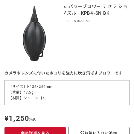
Kenko パワーブロワー テセラ ショ
ートノズル KPB4-SN BK
商品コード：S1033092
カメラやレンズに付いたホコリを強力に吹き飛ばすブロワーです
【サイズ】H135×Φ60mm
【重量】47.5g
【材質】シリコンゴム
¥1,250
定
税込
価
商品詳細を見る
お気に入りに追加