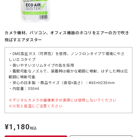
カメラ機材、パソコン、オフィス機器のホコリをエアーの力で吹き
飛ばすエアダスター
・DME高圧ガス（可燃性）を使用、ノンフロンタイプで環境にやさ
しいエコタイプ
・扱いやすいスリムタイプの缶を採用
・着脱可能なノズルで、装着時は細かな範囲に噴射、はずした時は広
範囲に噴射可能
・安心の日本製 ・商品サイズ（直径×高さ）：Φ65×H235mm
・内容量：350ml
※デジタルカメラの撮像素子の清掃には使用しないでください
※火気と高温にご注意ください
¥1,180
定
税込
価