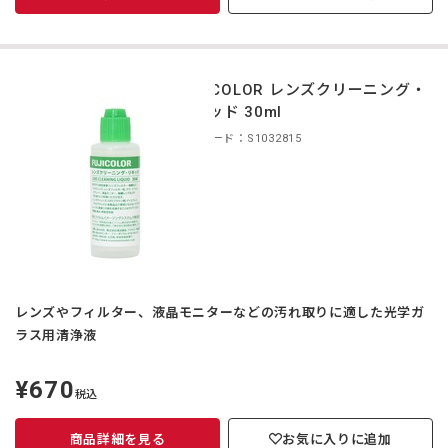
FUJICOLOR レンズクリーニング・
リキッド 30ml
商品コード：S1032815
レンズやフィルター、液晶モニターなどの汚れ取りに適した光学ガ
ラス用清浄液
¥670
定
税込
価
商品詳細を見る
お気に入りに追加