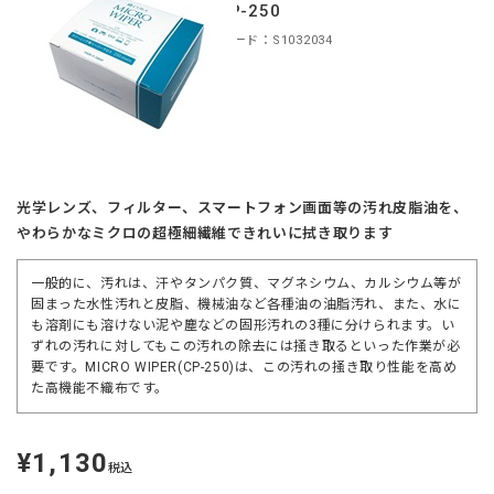
り CP-250
商品コード：S1032034
光学レンズ、フィルター、スマートフォン画面等の汚れ皮脂油を、
やわらかなミクロの超極細繊維できれいに拭き取ります
一般的に、汚れは、汗やタンパク質、マグネシウム、カルシウム等が
固まった水性汚れと皮脂、機械油など各種油の油脂汚れ、また、水に
も溶剤にも溶けない泥や塵などの固形汚れの3種に分けられます。い
ずれの汚れに対してもこの汚れの除去には掻き取るといった作業が必
要です。MICRO WIPER(CP-250)は、この汚れの掻き取り性能を高め
た高機能不織布です。
¥1,130
定
税込
価