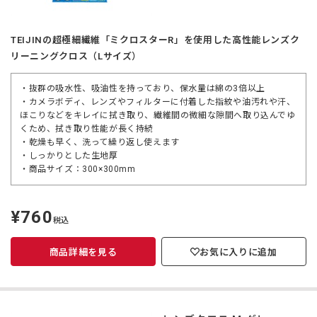
TEIJINの超極細繊維「ミクロスターR」を使用した高性能レンズク
リーニングクロス（Lサイズ）
・抜群の吸水性、吸油性を持っており、保水量は綿の3倍以上
・カメラボディ、レンズやフィルターに付着した指紋や油汚れや汗、
ほこりなどをキレイに拭き取り、繊維間の微細な隙間へ取り込んでゆ
くため、拭き取り性能が長く持続
・乾燥も早く、洗って繰り返し使えます
・しっかりとした生地厚
・商品サイズ：300×300mm
¥760
定
税込
価
商品詳細を見る
お気に入りに追加