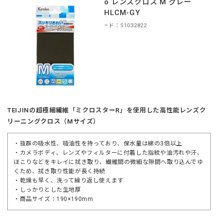
Kenko レンズクロス M グレー
KCA-HLCM-GY
商品コード：S1032822
TEIJINの超極細繊維「ミクロスターR」を使用した高性能レンズク
リーニングクロス（Mサイズ）
・抜群の吸水性、吸油性を持っており、保水量は綿の3倍以上
・カメラボディ、レンズやフィルターに付着した指紋や油汚れや汗、
ほこりなどをキレイに拭き取り、繊維間の微細な隙間へ取り込んでゆ
くため、拭き取り性能が長く持続
・乾燥も早く、洗って繰り返し使えます
・しっかりとした生地厚
・商品サイズ：190×190mm