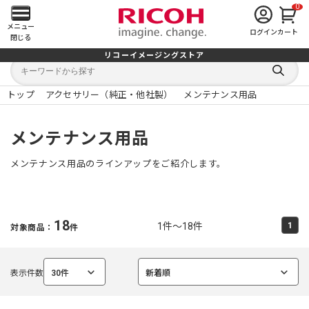
0
メ
メニュー
ログイン
カート
閉じる
イ
リコーイメージングストア
キ
キ
ン
ー
ー
検
ワ
ワ
索
ー
ー
トップ
アクセサリー（純正・他社製）
メンテナンス用品
す
メ
ド
ド
る
検
か
索
ら
ニ
メンテナンス用品
探
す
ュ
メンテナンス用品のラインアップをご紹介します。
ー
を
18
1件～18件
1
対象商品：
件
開
く
表示件数
30件
新着順
選
選
択
択
中
中