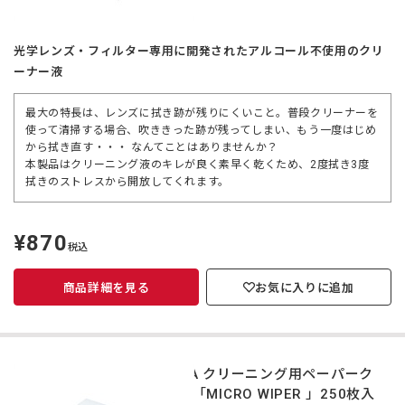
光学レンズ・フィルター専用に開発されたアルコール不使用のクリ
ーナー液
最大の特長は、レンズに拭き跡が残りにくいこと。普段クリーナーを
使って清掃する場合、吹ききった跡が残ってしまい、もう一度はじめ
から拭き直す・・・ なんてことはありませんか？
本製品はクリーニング液のキレが良く素早く乾くため、2度拭き3度
拭きのストレスから開放してくれます。
¥870
定
税込
価
商品詳細を見る
お気に入りに追加
CURA クリーニング用ペーパーク
ロス 「MICRO WIPER 」250枚入