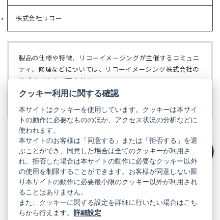
し
ブ
い
で
株式会社リコー
（新
タ
開
し
ブ
く）
い
で
タ
開
ブ
く）
製品の仕様や特徴、リコーイメージングが主催するコミュニ
で
ティ、修理などについては、リコーイメージング株式会社の
開
公式サイトをご覧ください。
く）
クッキー利用に関する確認
リコーイメージング株式会社の公式サイト
（新
し
本サイトはクッキーを使用しています。クッキーは本サイ
い
トの動作に必要なもののほか、アクセス状況の分析などに
タ
使われます。
ブ
本サイトのお客様は「同意する」または「拒否する」を選
で
ぶことができ、同意した場合は全てのクッキーが利用さ
PENTAX
開
絞り込み
れ、拒否した場合は本サイトの動作に必要なクッキー以外
く）
PENTAX
PENTAX
PENTAX
PENTAX
PENTAX
の使用を制限することができます。お客様が同意しない限
の
の
の
の
の
り本サイトの動作に必要最小限のクッキー以外が利用され
公
公
公
公
公
式
式
式
式
式
ることはありません。
GR
LINE（新
X（新
Instagram（新
Facebook（新
YouTube（新
また、クッキーに関する設定を詳細に行いたい場合はこち
し
し
し
し
し
らから行えます。
詳細設定
い
い
い
い
い
GR
GR
GR
GR
GR
タ
の
タ
の
タ
の
タ
の
タ
の