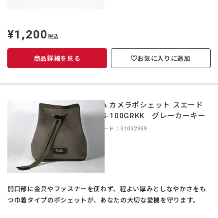
¥1,200
定
税込
価
商品詳細を見る
お気に入りに追加
CURA カメラポシェット スエード
CCPS-100GRKK グレーカーキー
商品コード：S1032959
開口部に金具やファスナーを使わず、程よい厚みとしなやかさをも
つ巾着タイプのポシェットが、あなたの大切な愛機を守ります。