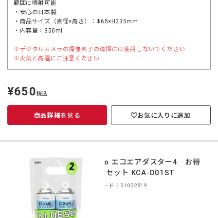
範囲に噴射可能
・安心の日本製
・商品サイズ（直径×高さ）：Φ65×H235mm
・内容量：350ml
※デジタルカメラの撮像素子の清掃には使用しないでください
※火気と高温にご注意ください
¥650
定
税込
価
商品詳細を見る
お気に入りに追加
Kenko エコエアダスター4 お得
な2本セット KCA-D01ST
商品コード：S1032819