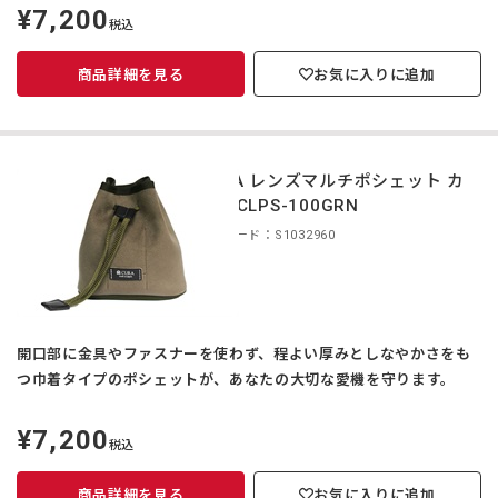
¥7,200
定
税込
価
商品詳細を見る
お気に入りに追加
CURA レンズマルチポシェット カ
ーキ CLPS-100GRN
商品コード：S1032960
開口部に金具やファスナーを使わず、程よい厚みとしなやかさをも
つ巾着タイプのポシェットが、あなたの大切な愛機を守ります。
¥7,200
定
税込
価
商品詳細を見る
お気に入りに追加