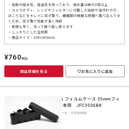
・抜群の吸水性、吸油性を持っており、保水量は綿の3倍以上
・カメラボディ、レンズやフィルターに付着した指紋や油汚れや汗、
ほこりなどをキレイに拭き取り、繊維間の微細な隙間へ取り込んでゆ
くため、拭き取り性能が長く持続
・乾燥も早く、洗って繰り返し使えます
・しっかりとした生地厚
・商品サイズ：300×300mm
¥760
定
税込
価
商品詳細を見る
お気に入りに追加
CURA フィルムケース 35mmフィ
ルム5本用 JFC3505BK
商品コード：S1032956