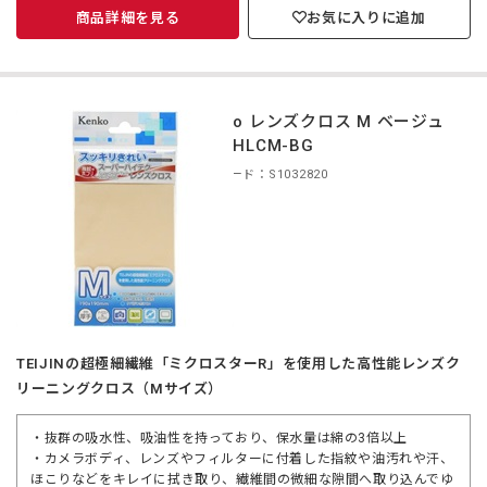
商品詳細を見る
お気に入りに追加
Kenko レンズクロス M ベージュ
KCA-HLCM-BG
商品コード：S1032820
TEIJINの超極細繊維「ミクロスターR」を使用した高性能レンズク
リーニングクロス（Mサイズ）
・抜群の吸水性、吸油性を持っており、保水量は綿の3倍以上
・カメラボディ、レンズやフィルターに付着した指紋や油汚れや汗、
ほこりなどをキレイに拭き取り、繊維間の微細な隙間へ取り込んでゆ