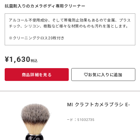
抗菌剤入りのカメラボディ専用クリーナー
アルコール不使用成分、そして帯電防止効果もあるので金属、プラス
チック、シリコン、樹脂など様々な材質のものも汚れを落とします。
※クリーニングクロス20枚付き
¥1,630
定
税込
価
商品詳細を見る
お気に入りに追加
ETSUMI クラフトカメラブラシ E-
5319
商品コード：S1032735