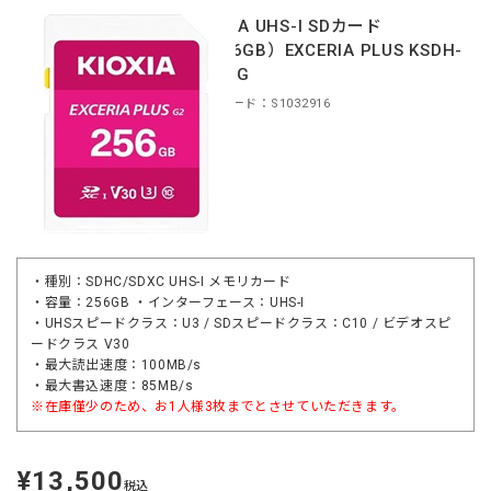
KIOXIA UHS-I SDカード
（256GB）EXCERIA PLUS KSDH-
B256G
商品コード：S1032916
・種別：SDHC/SDXC UHS-I メモリカード
・容量：256GB ・インターフェース：UHS-I
・UHSスピードクラス：U3 / SDスピードクラス：C10 / ビデオスピ
ードクラス V30
・最大読出速度：100MB/s
・最大書込速度：85MB/s
※在庫僅少のため、お1人様3枚までとさせていただきます。
¥13,500
定
税込