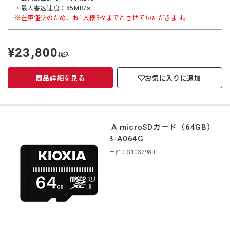
・最大書込速度：85MB/s
※在庫僅少のため、お1人様3枚までとさせていただきます。
¥23,800
定
税込
価
商品詳細を見る
お気に入りに追加
KIOXIA microSDカード（64GB）
KMUB-A064G
商品コード：S1032980