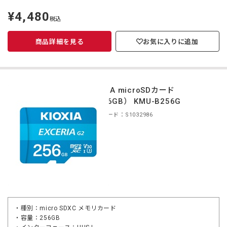
¥4,480
定
税込
価
商品詳細を見る
お気に入りに追加
KIOXIA microSDカード
（256GB） KMU-B256G
商品コード：S1032986
・種別：micro SDXC メモリカード
・容量：256GB