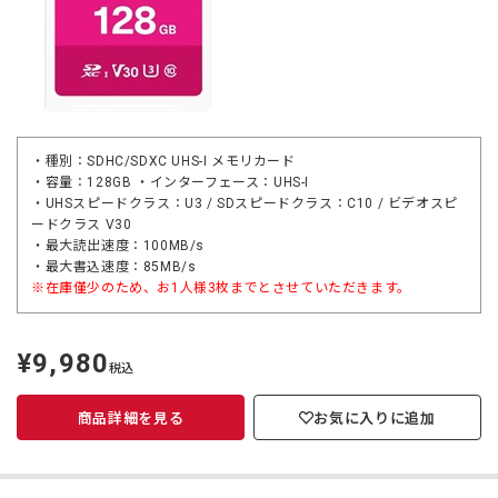
・種別：SDHC/SDXC UHS-I メモリカード
・容量：128GB ・インターフェース：UHS-I
・UHSスピードクラス：U3 / SDスピードクラス：C10 / ビデオスピ
ードクラス V30
・最大読出速度：100MB/s
・最大書込速度：85MB/s
※在庫僅少のため、お1人様3枚までとさせていただきます。
¥9,980
定
税込
価
商品詳細を見る
お気に入りに追加