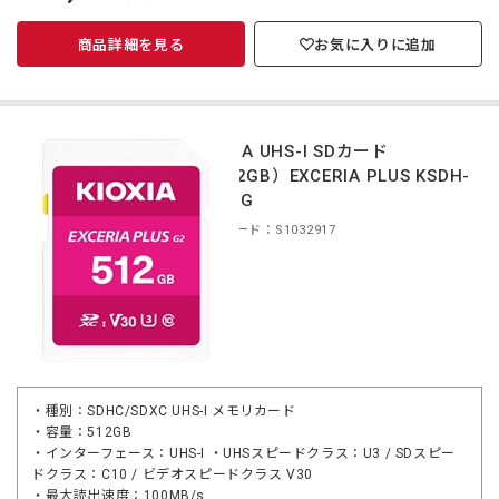
価
商品詳細を見る
お気に入りに追加
KIOXIA UHS-I SDカード
（512GB）EXCERIA PLUS KSDH-
B512G
商品コード：S1032917
・種別：SDHC/SDXC UHS-I メモリカード
・容量：512GB
・インターフェース：UHS-I ・UHSスピードクラス：U3 / SDスピー
ドクラス：C10 / ビデオスピードクラス V30
・最大読出速度：100MB/s