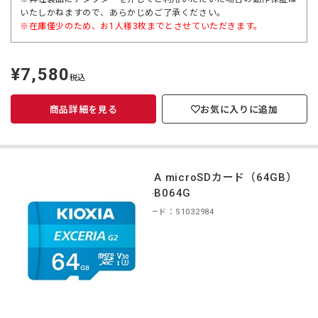
いたしかねますので、あらかじめご了承ください。
※在庫僅少のため、お1人様3枚までとさせていただきます。
¥7,580
定
税込
価
商品詳細を見る
お気に入りに追加
KIOXIA microSDカード（64GB）
KMU-B064G
商品コード：S1032984