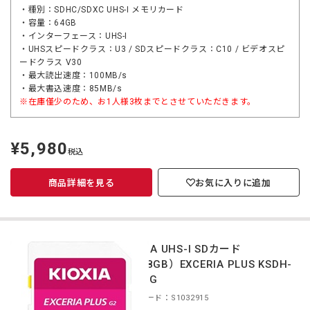
・種別：SDHC/SDXC UHS-I メモリカード
・容量：64GB
・インターフェース：UHS-I
・UHSスピードクラス：U3 / SDスピードクラス：C10 / ビデオスピ
ードクラス V30
・最大読出速度：100MB/s
・最大書込速度：85MB/s
※在庫僅少のため、お1人様3枚までとさせていただきます。
¥5,980
定
税込
価
商品詳細を見る
お気に入りに追加
KIOXIA UHS-I SDカード
（128GB）EXCERIA PLUS KSDH-
B128G
商品コード：S1032915