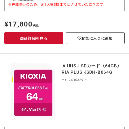
※在庫僅少のため、お1人様3枚までとさせていただきます。
¥17,800
定
税込
価
商品詳細を見る
お気に入りに追加
KIOXIA UHS-I SDカード（64GB）
EXCERIA PLUS KSDH-B064G
商品コード：S1032914