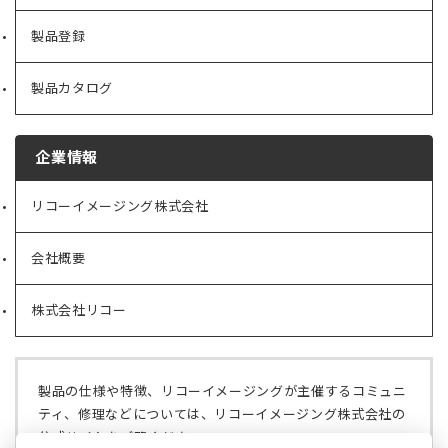
製品登録
製品カタログ
企業情報
リコーイメージング株式会社
（新
し
い
会社概要
（新
タ
し
ブ
い
で
株式会社リコー
（新
タ
開
し
ブ
く）
い
で
タ
開
ブ
く）
製品の仕様や特徴、リコーイメージングが主催するコミュニ
で
ティ、修理などについては、リコーイメージング株式会社の
開
公式サイトをご覧ください。
く）