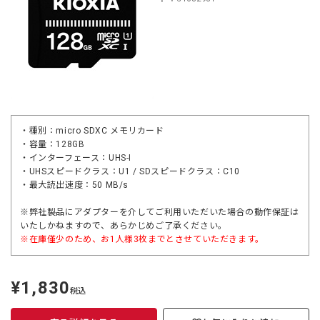
・種別：micro SDXC メモリカード
・容量：128GB
・インターフェース：UHS-I
・UHSスピードクラス：U1 / SDスピードクラス：C10
・最大読出速度：50 MB/s
※弊社製品にアダプターを介してご利用いただいた場合の動作保証は
いたしかねますので、あらかじめご了承ください。
※在庫僅少のため、お1人様3枚までとさせていただきます。
¥1,830
定
税込
価