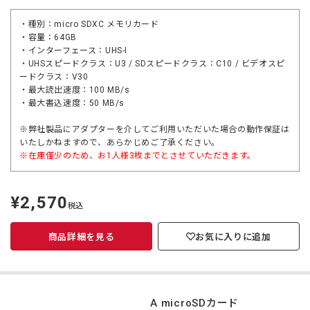
・種別：micro SDXC メモリカード
・容量：64GB
・インターフェース：UHS-I
・UHSスピードクラス：U3 / SDスピードクラス：C10 / ビデオスピ
ードクラス：V30
・最大読出速度：100 MB/s
・最大書込速度：50 MB/s
※弊社製品にアダプターを介してご利用いただいた場合の動作保証は
いたしかねますので、あらかじめご了承ください。
※在庫僅少のため、お1人様3枚までとさせていただきます。
¥2,570
定
税込
価
商品詳細を見る
お気に入りに追加
KIOXIA microSDカード