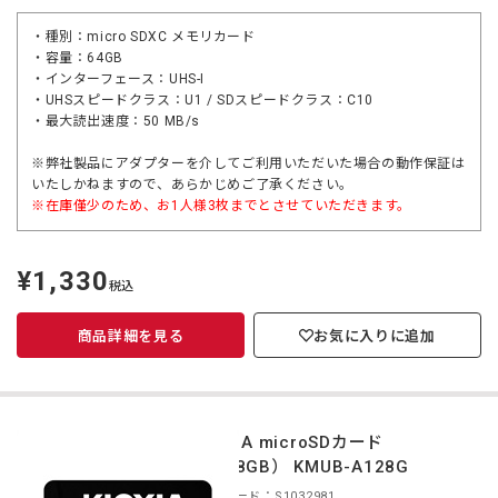
・種別：micro SDXC メモリカード
・容量：64GB
・インターフェース：UHS-I
・UHSスピードクラス：U1 / SDスピードクラス：C10
・最大読出速度：50 MB/s
※弊社製品にアダプターを介してご利用いただいた場合の動作保証は
いたしかねますので、あらかじめご了承ください。
※在庫僅少のため、お1人様3枚までとさせていただきます。
¥1,330
定
税込
価
商品詳細を見る
お気に入りに追加
KIOXIA microSDカード
（128GB） KMUB-A128G
商品コード：S1032981