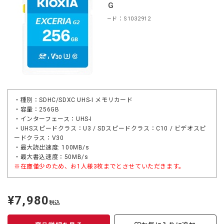
B256G
商品コード：S1032912
・種別：SDHC/SDXC UHS-I メモリカード
・容量：256GB
・インターフェース：UHS-I
・UHSスピードクラス：U3 / SDスピードクラス：C10 / ビデオスピ
ードクラス：V30
・最大読出速度: 100MB/s
・最大書込速度：50MB/s
※在庫僅少のため、お1人様3枚までとさせていただきます。
¥7,980
定
税込
価