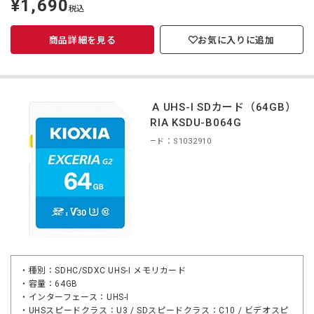
¥1,690
定
税込
価
商品詳細を見る
お気に入りに追加
KIOXIA UHS-I SDカード（64GB）
EXCERIA KSDU-B064G
商品コード：S1032910
・種別：SDHC/SDXC UHS-I メモリカード
・容量：64GB
・インターフェース：UHS-I
・UHSスピードクラス：U3 / SDスピードクラス：C10 / ビデオスピ