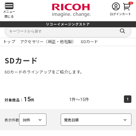
0
メ
メニュー
ログイン
カート
閉じる
イ
リコーイメージングストア
キ
キ
ン
ー
ー
検
ワ
ワ
索
ー
ー
トップ
アクセサリー（純正・他社製）
SDカード
す
メ
ド
ド
る
検
か
索
ら
ニ
SDカード
探
す
ュ
SDカードのラインアップをご紹介します。
ー
を
15
1件～15件
1
対象商品：
件
開
く
表示件数
30件
発売日順
選
選
択
択
中
中