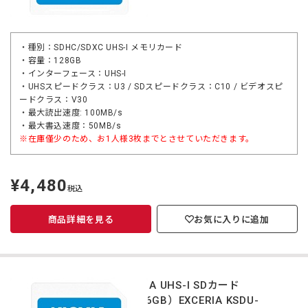
・種別：SDHC/SDXC UHS-I メモリカード
・容量：128GB
・インターフェース：UHS-I
・UHSスピードクラス：U3 / SDスピードクラス：C10 / ビデオスピ
ードクラス：V30
・最大読出速度: 100MB/s
・最大書込速度：50MB/s
※在庫僅少のため、お1人様3枚までとさせていただきます。
¥4,480
定
税込
価
商品詳細を見る
お気に入りに追加
KIOXIA UHS-I SDカード
（256GB）EXCERIA KSDU-