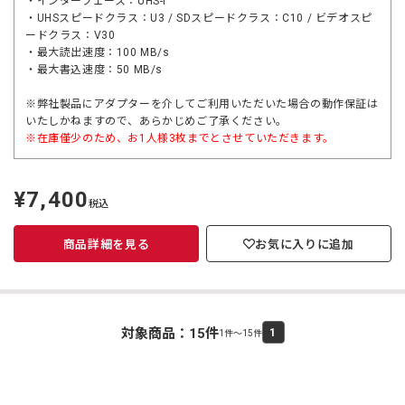
・インターフェース：UHS-I
・UHSスピードクラス：U3 / SDスピードクラス：C10 / ビデオスピ
ードクラス：V30
・最大読出速度：100 MB/s
・最大書込速度：50 MB/s
※弊社製品にアダプターを介してご利用いただいた場合の動作保証は
いたしかねますので、あらかじめご了承ください。
※在庫僅少のため、お1人様3枚までとさせていただきます。
¥7,400
定
税込
価
商品詳細を見る
お気に入りに追加
対象商品：
15
件
1
1件～15件