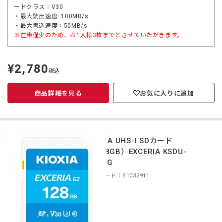
ードクラス：V30
・最大読出速度: 100MB/s
・最大書込速度：50MB/s
※在庫僅少のため、お1人様3枚までとさせていただきます。
¥2,780
定
税込
価
商品詳細を見る
お気に入りに追加
KIOXIA UHS-I SDカード
（128GB）EXCERIA KSDU-
B128G
商品コード：S1032911