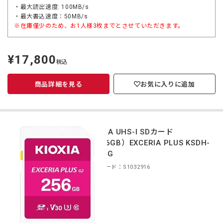
・最大読出速度: 100MB/s
・最大書込速度：50MB/s
※在庫僅少のため、お1人様3枚までとさせていただきます。
¥17,800
定
税込
価
商品詳細を見る
お気に入りに追加
KIOXIA UHS-I SDカード
（256GB）EXCERIA PLUS KSDH-
B256G
商品コード：S1032916