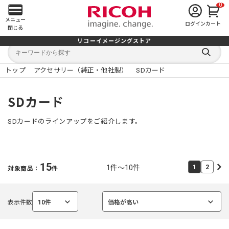
0
メ
メニュー
ログイン
カート
閉じる
イ
リコーイメージングストア
キ
キ
ン
ー
ー
検
ワ
ワ
索
ー
ー
トップ
アクセサリー（純正・他社製）
SDカード
す
メ
ド
ド
る
検
か
索
ら
ニ
SDカード
探
す
ュ
SDカードのラインアップをご紹介します。
ー
を
15
1件～10件
1
2
対象商品：
件
開
く
表示件数
10件
価格が高い
選
選
択
択
中
中