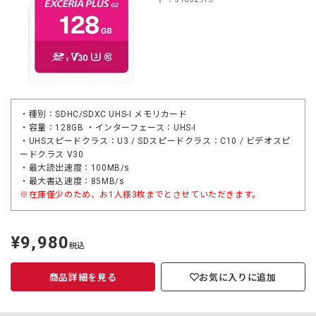
・種別：SDHC/SDXC UHS-I メモリカード
・容量：128GB ・インターフェース：UHS-I
・UHSスピードクラス：U3 / SDスピードクラス：C10 / ビデオスピ
ードクラス V30
・最大読出速度：100MB/s
・最大書込速度：85MB/s
※在庫僅少のため、お1人様3枚までとさせていただきます。
¥9,980
定
税込
価
商品詳細を見る
お気に入りに追加