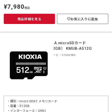
¥7,980
定
税込
価
商品詳細を見る
お気に入りに追加
KIOXIA microSDカード
（512GB） KMUB-A512G
商品コード：S1032983
・種別：micro SDXC メモリカード
・容量：512GB
・インターフェース：UHS-I