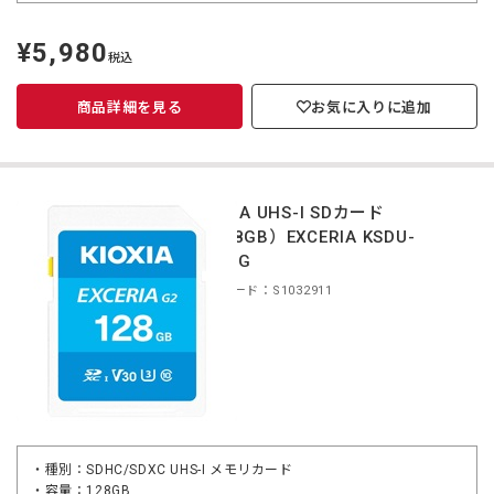
¥5,980
定
税込
価
商品詳細を見る
お気に入りに追加
KIOXIA UHS-I SDカード
（128GB）EXCERIA KSDU-
B128G
商品コード：S1032911
・種別：SDHC/SDXC UHS-I メモリカード
・容量：128GB