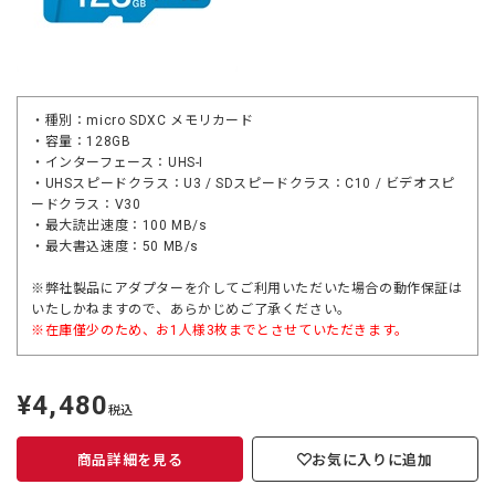
・種別：micro SDXC メモリカード
・容量：128GB
・インターフェース：UHS-I
・UHSスピードクラス：U3 / SDスピードクラス：C10 / ビデオスピ
ードクラス：V30
・最大読出速度：100 MB/s
・最大書込速度：50 MB/s
※弊社製品にアダプターを介してご利用いただいた場合の動作保証は
いたしかねますので、あらかじめご了承ください。
※在庫僅少のため、お1人様3枚までとさせていただきます。
¥4,480
定
税込
価
商品詳細を見る
お気に入りに追加