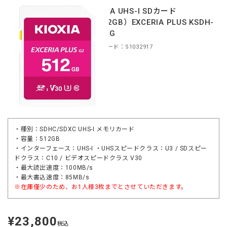
KIOXIA UHS-I SDカード
（512GB）EXCERIA PLUS KSDH-
B512G
商品コード：S1032917
・種別：SDHC/SDXC UHS-I メモリカード
・容量：512GB
・インターフェース：UHS-I ・UHSスピードクラス：U3 / SDスピー
ドクラス：C10 / ビデオスピードクラス V30
・最大読出速度：100MB/s
・最大書込速度：85MB/s
※在庫僅少のため、お1人様3枚までとさせていただきます。
¥23,800
定
税込
価