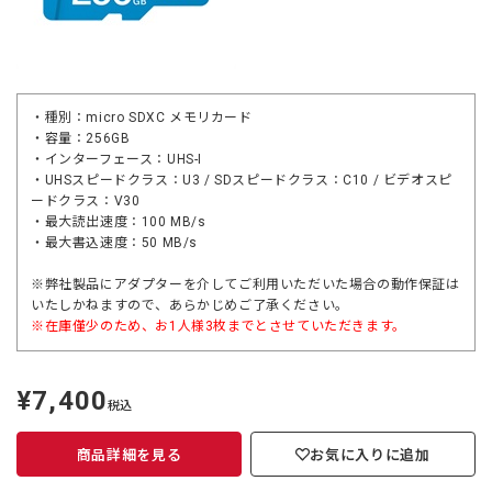
・種別：micro SDXC メモリカード
・容量：256GB
・インターフェース：UHS-I
・UHSスピードクラス：U3 / SDスピードクラス：C10 / ビデオスピ
ードクラス：V30
・最大読出速度：100 MB/s
・最大書込速度：50 MB/s
※弊社製品にアダプターを介してご利用いただいた場合の動作保証は
いたしかねますので、あらかじめご了承ください。
※在庫僅少のため、お1人様3枚までとさせていただきます。
¥7,400
定
税込
価
商品詳細を見る
お気に入りに追加