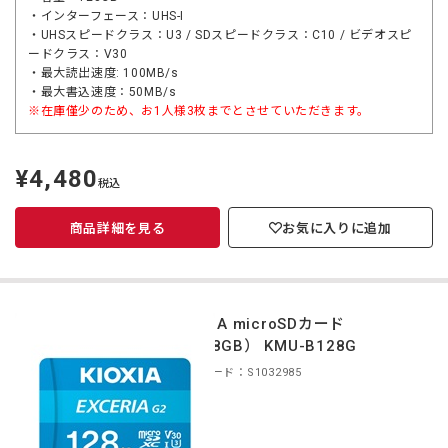
・インターフェース：UHS-I
・UHSスピードクラス：U3 / SDスピードクラス：C10 / ビデオスピ
ードクラス：V30
・最大読出速度: 100MB/s
・最大書込速度：50MB/s
※在庫僅少のため、お1人様3枚までとさせていただきます。
¥4,480
定
税込
価
商品詳細を見る
お気に入りに追加
KIOXIA microSDカード
（128GB） KMU-B128G
商品コード：S1032985