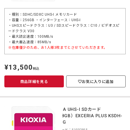
・種別：SDHC/SDXC UHS-I メモリカード
・容量：256GB ・インターフェース：UHS-I
・UHSスピードクラス：U3 / SDスピードクラス：C10 / ビデオスピ
ードクラス V30
・最大読出速度：100MB/s
・最大書込速度：85MB/s
※在庫僅少のため、お1人様3枚までとさせていただきます。
¥13,500
定
税込
価
商品詳細を見る
お気に入りに追加
KIOXIA UHS-I SDカード
（128GB）EXCERIA PLUS KSDH-
B128G
商品コード：S1032915