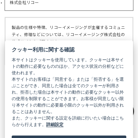
株式会社リコー
（新
タ
開
し
ブ
く）
い
で
タ
開
ブ
く）
製品の仕様や特徴、リコーイメージングが主催するコミュニ
で
ティ、修理などについては、リコーイメージング株式会社の
開
公式サイトをご覧ください。
く）
クッキー利用に関する確認
リコーイメージング株式会社の公式サイト
（新
し
本サイトはクッキーを使用しています。クッキーは本サイ
い
トの動作に必要なもののほか、アクセス状況の分析などに
タ
使われます。
ブ
本サイトのお客様は「同意する」または「拒否する」を選
で
ぶことができ、同意した場合は全てのクッキーが利用さ
PENTAX
開
れ、拒否した場合は本サイトの動作に必要なクッキー以外
く）
PENTAX
PENTAX
PENTAX
PENTAX
PENTAX
の使用を制限することができます。お客様が同意しない限
の
の
の
の
の
り本サイトの動作に必要最小限のクッキー以外が利用され
公
公
公
公
公
式
式
式
式
式
ることはありません。
GR
LINE（新
X（新
Instagram（新
Facebook（新
YouTube（新
絞り込み
また、クッキーに関する設定を詳細に行いたい場合はこち
し
し
し
し
し
らから行えます。
詳細設定
い
い
い
い
い
GR
GR
GR
GR
GR
タ
の
タ
の
タ
の
タ
の
タ
の
ブ
公
ブ
公
ブ
公
ブ
公
ブ
公
で
式
で
式
で
式
で
式
で
式