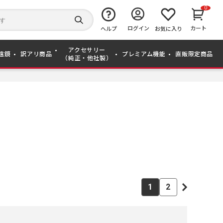
0
キ
ー
検
ログイン
カート
ワ
ヘルプ
お気に入り
索
ー
す
ド
る
アクセサリー
か
遠鏡
訳アリ商品
プレミアム機能
直販限定商品
（純正・他社製）
ら
探
す
1
2