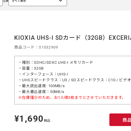
在庫
すべて表示
選
択
中
KIOXIA UHS-I SDカード（32GB）EXCERI
商品コード：S1032909
・種別：SDHC/SDXC UHS-I メモリカード
・容量：32GB
・インターフェース：UHS-I
・UHSスピードクラス：U3 / SDスピードクラス：C10 / ビ
・最大読出速度: 100MB/s
・最大書込速度：50MB/s
※在庫僅少のため、お1人様3枚までとさせていただきます。
¥1,690
定
商
価
税込