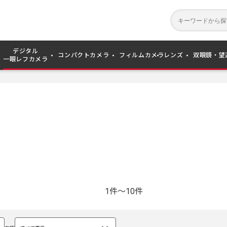
デジタル
コンパクトカメラ
フィルムカメラ
レンズ
双眼鏡・望
一眼レフカメラ
1件～10件