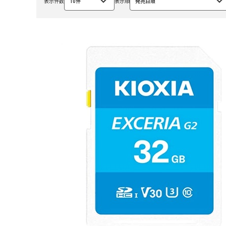
表示件数
10件
表示順
発売日順
選
選
択
択
中
中