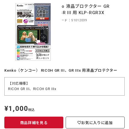
Kenko 液晶プロテクター GR
IIIx/GR III 用 KLP-RGR3X
商品コード：S1012039
Kenko（ケンコー） RICOH GR III、GR IIIx 用液晶プロテクター
【対応機種】
RICOH GR III、RICOH GR IIIx
¥1,000
定
税込
価
商品詳細を見る
お気に入りに追加