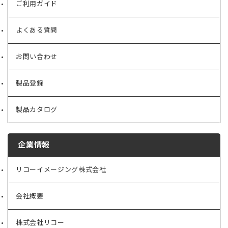
ご利用ガイド
よくある質問
お問い合わせ
製品登録
製品カタログ
企業情報
リコーイメージング株式会社
（新
し
い
会社概要
（新
タ
し
ブ
い
で
株式会社リコー
（新
タ
開