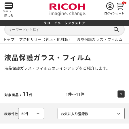
0
メ
メニュー
ログイン
カート
閉じる
イ
リコーイメージングストア
キ
キ
ン
ー
ー
検
ワ
ワ
索
ー
ー
トップ
アクセサリー（純正・他社製）
液晶保護ガラス・フィルム
す
メ
ド
ド
る
検
か
索
ら
ニ
液晶保護ガラス・フィルム
探
す
ュ
液晶保護ガラス・フィルムのラインアップをご紹介します。
ー
を
11
1件～11件
1
対象商品：
件
開
く
表示件数
50件
お気に入り登録数
選
選
択
択
中
中