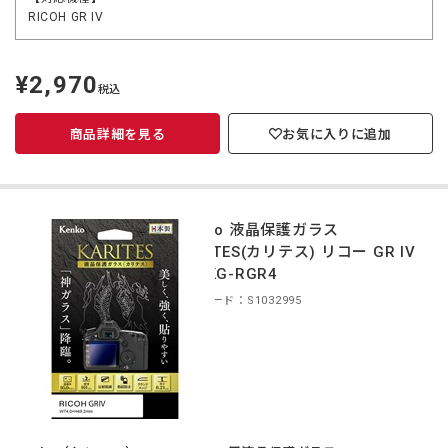
RICOH GR IV
¥2,970
定
税込
価
商品詳細を見る
お気に入りに追加
Kenko 液晶保護ガラス
KARITES(カリテス) リコー GR IV
用 KKG-RGR4
商品コード：S1032995