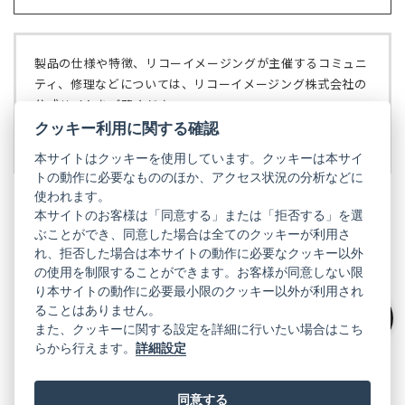
し
ブ
く）
い
で
タ
開
ブ
く）
製品の仕様や特徴、リコーイメージングが主催するコミュニ
で
ティ、修理などについては、リコーイメージング株式会社の
開
公式サイトをご覧ください。
く）
クッキー利用に関する確認
リコーイメージング株式会社の公式サイト
（新
し
本サイトはクッキーを使用しています。クッキーは本サイ
い
トの動作に必要なもののほか、アクセス状況の分析などに
タ
使われます。
ブ
本サイトのお客様は「同意する」または「拒否する」を選
で
ぶことができ、同意した場合は全てのクッキーが利用さ
PENTAX
開
れ、拒否した場合は本サイトの動作に必要なクッキー以外
く）
PENTAX
PENTAX
PENTAX
PENTAX
PENTAX
の使用を制限することができます。お客様が同意しない限
の
の
の
の
の
り本サイトの動作に必要最小限のクッキー以外が利用され
公
公
公
公
公
式
式
式
式
式
ることはありません。
GR
LINE（新
X（新
Instagram（新
Facebook（新
YouTube（新
また、クッキーに関する設定を詳細に行いたい場合はこち
絞り込み
し
し
し
し
し
らから行えます。
詳細設定
い
い
い
い
い
GR
GR
GR
GR
GR
タ
の
タ
の
タ
の
タ
の
タ
の
ブ
公
ブ
公
ブ
公
ブ
公
ブ
公
で
式
で
式
で
式
で
式
で
式
同意する
開
LINE（新
開
X（新
開
Instagram（新
開
Facebook（新
開
YouTube（新