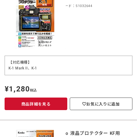
商品コード：S1032644
【対応機種】
K-1 Mark II、K-1
¥1,280
定
税込
価
商品詳細を見る
お気に入りに追加
Kenko 液晶プロテクター KF用