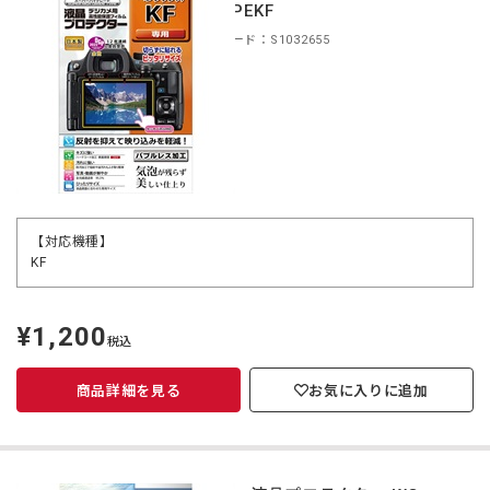
KLP-PEKF
商品コード：S1032655
【対応機種】
KF
¥1,200
定
税込
価
商品詳細を見る
お気に入りに追加