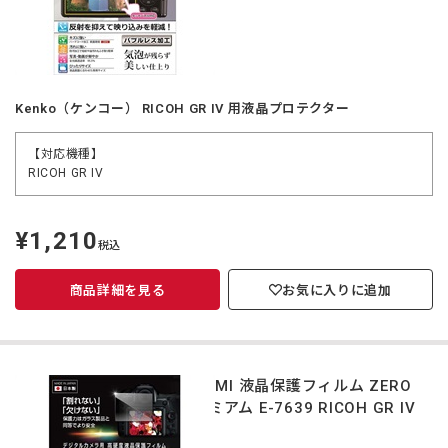
Kenko（ケンコー） RICOH GR IV 用液晶プロテクター
【対応機種】
RICOH GR IV
¥1,210
定
税込
価
商品詳細を見る
お気に入りに追加
ETSUMI 液晶保護フィルム ZERO
プレミアム E-7639 RICOH GR IV
対応