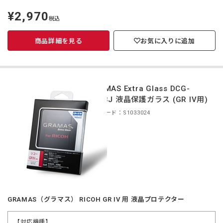
¥2,970
定
税込
価
商品詳細を見る
お気に入りに追加
GRAMAS Extra Glass DCG-
RC03J 液晶保護ガラス (GR IV用)
商品コード：S1033024
GRAMAS（グラマス） RICOH GR IV 用 液晶プロテクター
【対応機種】