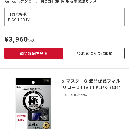
Kenko（ケンコー） RICOH GR IV 用液晶保護ガラス
【対応機種】
RICOH GR IV
¥3,960
定
税込
価
商品詳細を見る
お気に入りに追加
Kenko マスターG 液晶保護フィル
ム 極 リコーGR IV 用 KLPK-RGR4
商品コード：S1032994