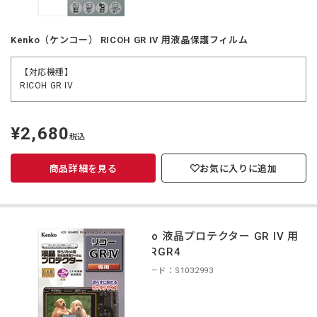
Kenko（ケンコー） RICOH GR IV 用液晶保護フィルム
【対応機種】
RICOH GR IV
¥2,680
定
税込
価
商品詳細を見る
お気に入りに追加
Kenko 液晶プロテクター GR IV 用
KLP-RGR4
商品コード：S1032993