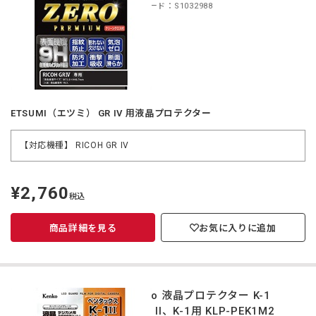
商品コード：S1032988
ETSUMI（エツミ） GR IV 用液晶プロテクター
【対応機種】 RICOH GR IV
¥2,760
定
税込
価
商品詳細を見る
お気に入りに追加
Kenko 液晶プロテクター K-1
Mark II、K-1用 KLP-PEK1M2