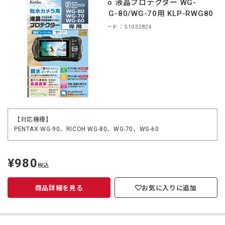
Kenko 液晶プロテクター WG-
90/WG-80/WG-70用 KLP-RWG80
商品コード：S1032824
【対応機種】
PENTAX WG-90、RICOH WG-80、WG-70、WG-60
¥980
定
税込
価
商品詳細を見る
お気に入りに追加