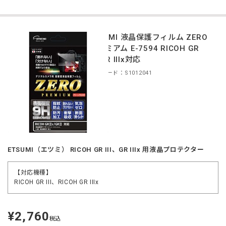
ETSUMI 液晶保護フィルム ZERO
プレミアム E-7594 RICOH GR
III/GR IIIx対応
商品コード：S1012041
ETSUMI（エツミ） RICOH GR III、GR IIIx 用液晶プロテクター
【対応機種】
RICOH GR III、RICOH GR IIIx
¥2,760
定
税込
価